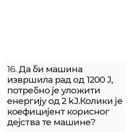
16.
Да би машина
извршила рад од 1200 Ј,
потребно је уложити
енергију од 2 kЈ.Колики је
коефицијент корисног
дејства те машине?