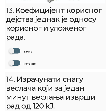
13.
Коефицијент корисног
дејства једнак је односу
корисног и уложеног
рада.
тачно
нетачно
14.
Израчунати снагу
веслача који за један
минут веслања изврши
рад од 120 kJ.