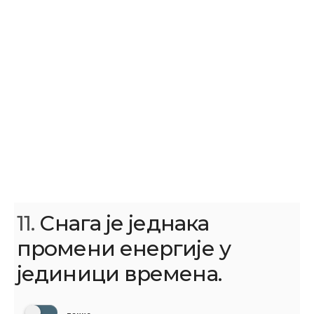
11.
Снага је једнака
промени енергије у
јединици времена.