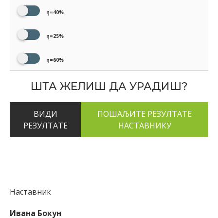
η=40%
η=25%
η=60%
ШТА ЖЕЛИШ ДА УРАДИШ?
ВИДИ
РЕЗУЛТАТЕ
Наставник
Ивана Бокун