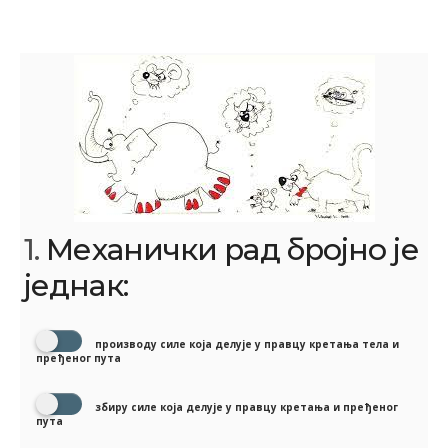
1.
Механички рад бројно је
једнак:
производу силе која делује у правцу кретања тела и
пређеног пута
збиру силе која делује у правцу кретања и пређеног
пута