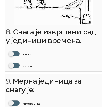
8.
Снага је извршени рад
у јединици времена.
тачно
нетачно
9.
Мерна јединица за
снагу је:
килограм (kg)