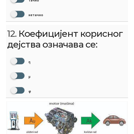
тачно
нетачно
12.
Коефицијент корисног
дејства означава се:
η
μ
φ