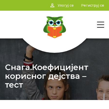
person_outline
Улогуј се
Региструј се
Снага.Коефицијент
корисног дејства –
тест