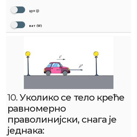
џул (Ј)
ват (W)
10.
Уколико се тело креће
равномерно
праволинијски, снага је
једнака: