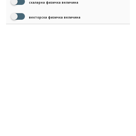
скаларна физичка величина
векторска физичка величина