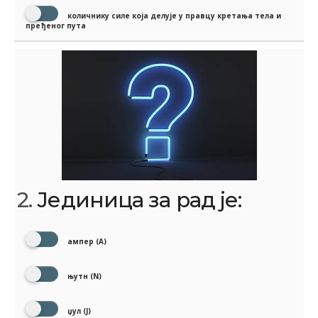
количнику силе која делује у правцу кретања тела и
пређеног пута
2.
Јединица за рад је:
ампер (А)
њутн (N)
џул (Ј)