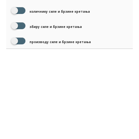
количнику силе и брзине кретања
збиру силе и брзине кретања
производу силе и брзине кретања