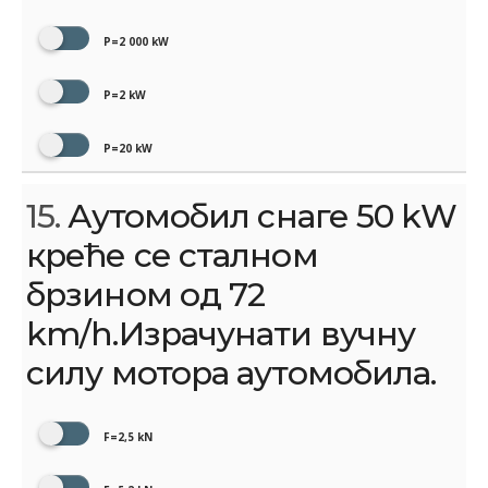
P=2 000 kW
P=2 kW
P=20 kW
15.
Аутомобил снаге 50 kW
креће се сталном
брзином од 72
km/h.Израчунати вучну
силу мотора аутомобила.
F=2,5 kN