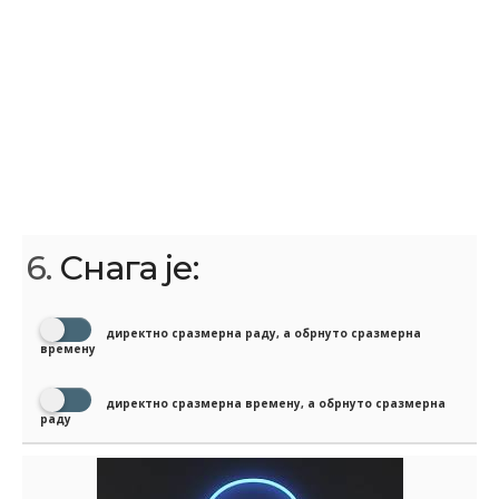
6.
Снага је:
директно сразмерна раду, а обрнуто сразмерна
времену
директно сразмерна времену, а обрнуто сразмерна
раду