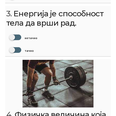
3.
Енергија је способност
тела да врши рад.
нетачно
тачно
4.
Физичка величина која