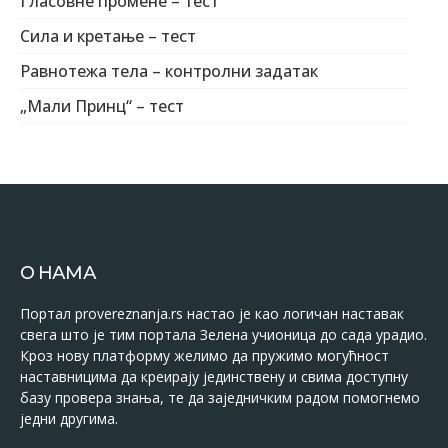
Гласовне промене – тест
Сила и кретање – тест
Равнотежа тела – контролни задатак
„Мали Принц“ – тест
О НАМА
Портал provereznanja.rs настао је као логичан наставак
свега што је тим портала Зелена учионица до сада урадио.
Кроз нову платформу желимо да пружимо могућност
наставницима да креирају јединствену и свима доступну
базу провера знања, те да заједничким радом помогнемо
једни другима.