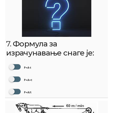
7.
Формула за
израчунавање снаге је:
P=A∙t
P=A+t
P=A/t