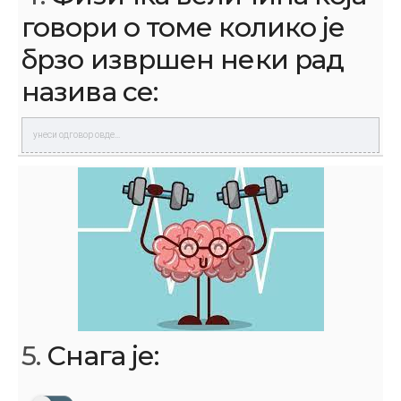
говори о томе колико је
брзо извршен неки рад
назива се:
5.
Снага је: