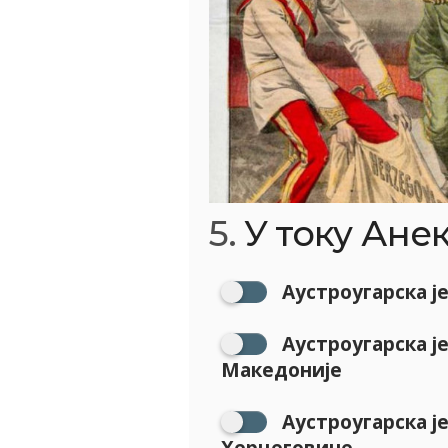
5.
У току Ане
Аустроугарска ј
Аустроугарска ј
Македоније
Аустроугарска ј
Херцеговине