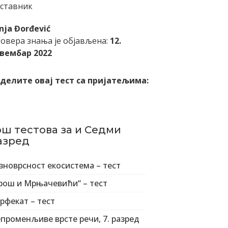
ставник
nja Đorđević
овера знања је објављена:
12.
вембар 2022
делите овај тест са пријатељима:
ош тестова за и Седми
азред
зноврсност екосистема – тест
рош и Мрњачевићи“ – тест
рфекат – тест
променљиве врсте речи, 7. разред