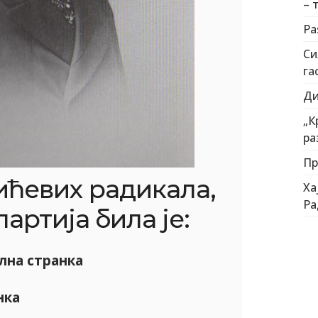
– 
Pa
Си
га
Ди
„К
ра
Пр
ћевих радикала,
Ха
Ра
артија била је:
лна странка
нка