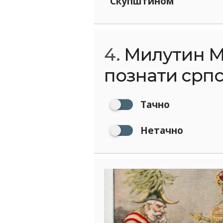
Скупштином
4.
Милутин М
познати српс
Тачно
Нетачно