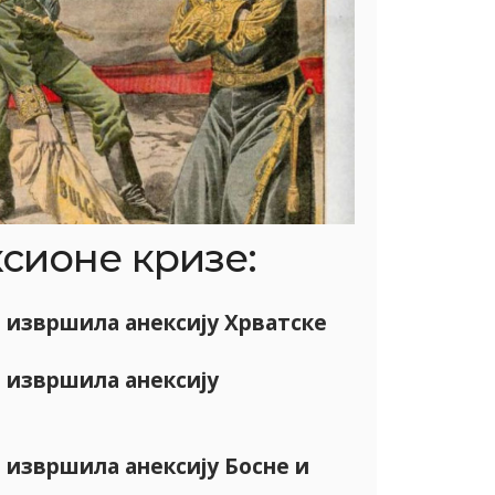
ксионе кризе:
е извршила анексију Хрватске
е извршила анексију
е извршила анексију Босне и