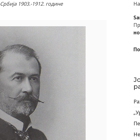
рбија 1903.-1912. године
На
Sa
Пр
но
По
Ј
р
Ра
„У
Пе
Не