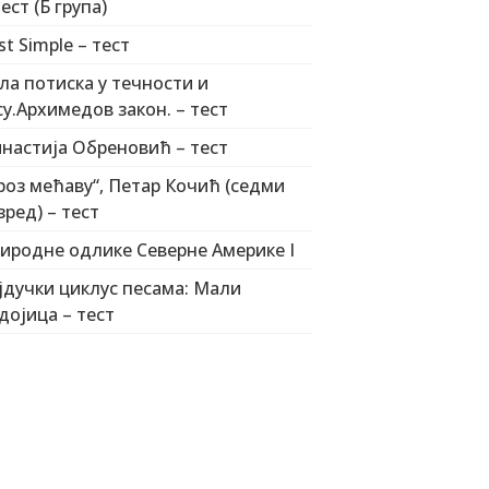
тест (Б група)
st Simple – тест
ла потиска у течности и
су.Архимедов закон. – тест
настија Обреновић – тест
роз мећаву“, Петар Кочић (седми
зред) – тест
иродне одлике Северне Америке I
јдучки циклус песама: Мали
дојица – тест