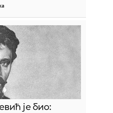
ка
вић је био: