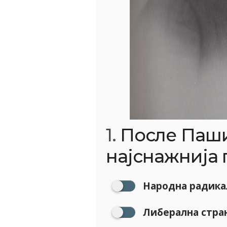
1.
После Паши
најснажнија п
Народна радика
Либерална стра