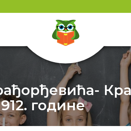
рађорђевића- Кр
1912. године