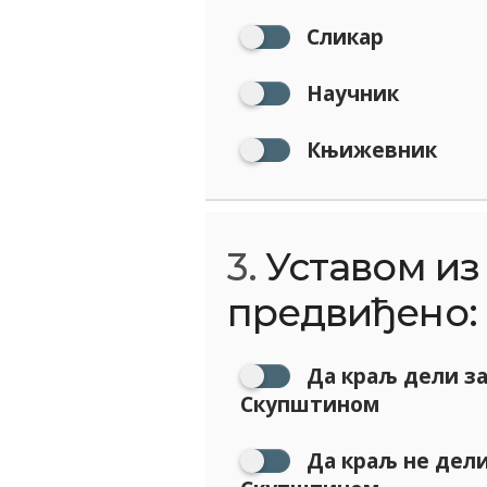
Сликар
Научник
Књижевник
3.
Уставом из 
предвиђено:
Да краљ дели за
Скупштином
Да краљ не дели