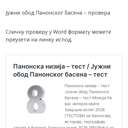
Јужни обод Панонског басена – провера
Сличну проверу у Word формату можете
преузети на линку испод.