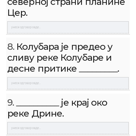
северној страни планине
Цер.
8.
Колубара је предео у
сливу реке Колубаре и
десне притике _________.
9.
__________ је крај око
реке Дрине.