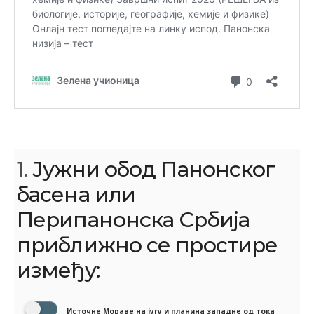
1.
Јужни обод Панонског
басена или
Перипанонска Србија
приближно се простире
између:
Источне Мораве на југу и планина западне од тока