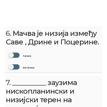
6.
Мачва је низија између
Саве , Дрине и Поцерине.
тачно
нетачно
7.
__________ заузима
нископланински и
низијски терен на