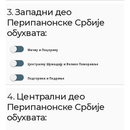
3.
Западни део
Перипанонске Србије
обухвата:
Мачву и Поцерину
Централну Шумадију и Велико Поморавље
Подгорина и Подриње
4.
Централни део
Перипанонске Србије
обухвата: