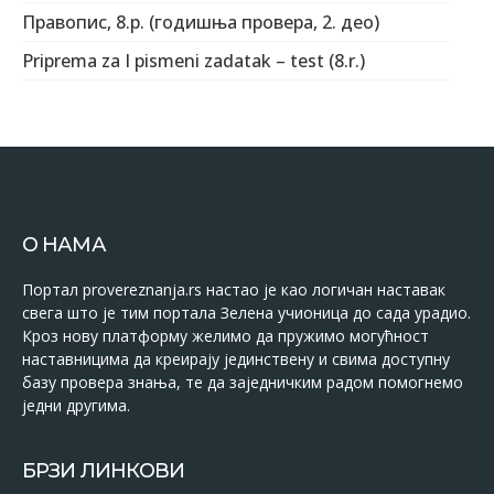
Правопис, 8.р. (годишња провера, 2. део)
Priprema za I pismeni zadatak – test (8.r.)
О НАМА
Портал provereznanja.rs настао је као логичан наставак
свега што је тим портала Зелена учионица до сада урадио.
Кроз нову платформу желимо да пружимо могућност
наставницима да креирају јединствену и свима доступну
базу провера знања, те да заједничким радом помогнемо
једни другима.
БРЗИ ЛИНКОВИ