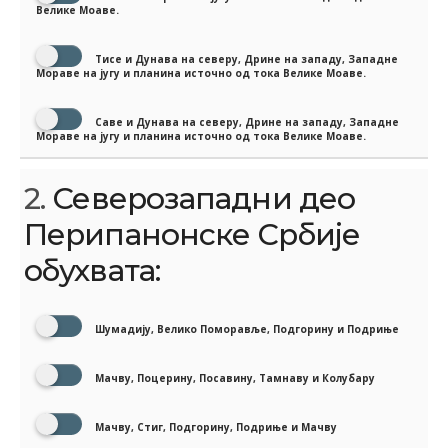
Велике Моаве.
Тисе и Дунава на северу, Дрине на западу, Западне
Мораве на југу и планина источно од тока Велике Моаве.
Саве и Дунава на северу, Дрине на западу, Западне
Мораве на југу и планина источно од тока Велике Моаве.
2.
Северозападни део
Перипанонске Србије
обухвата:
Шумадију, Велико Поморавље, Подгорину и Подриње
Мачву, Поцерину, Посавину, Тамнаву и Колубару
Мачву, Стиг, Подгорину, Подриње и Мачву