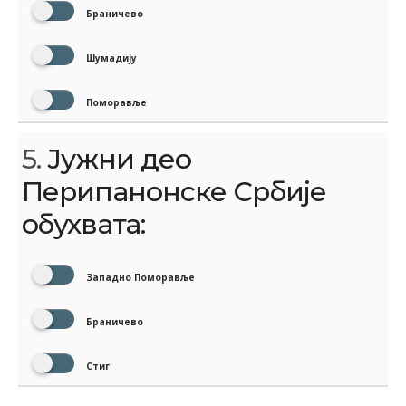
Браничево
Шумадију
Поморавље
5.
Јужни део
Перипанонске Србије
обухвата:
Западно Поморавље
Браничево
Стиг