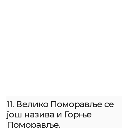
11.
Велико Поморавље се
још назива и Горње
Поморавље.