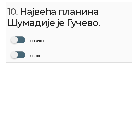
10.
Највећа планина
Шумадије је Гучево.
нетачно
тачно