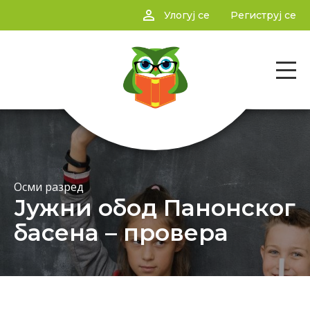
person_outline
Улогуј се
Региструј се
Осми разред
Јужни обод Панонског
басена – провера