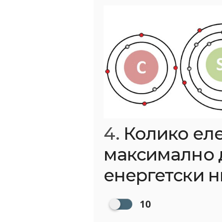
4.
Колико ел
максимално д
енергетски н
10