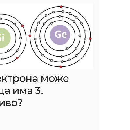
ектрона може
а има 3.
иво?