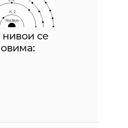
 нивои се
ловима: