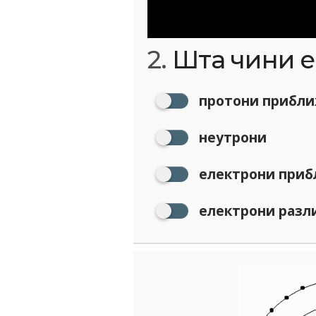
2.
Шта чини е
протони приближ
неутрони
електрони прибл
електрони разли