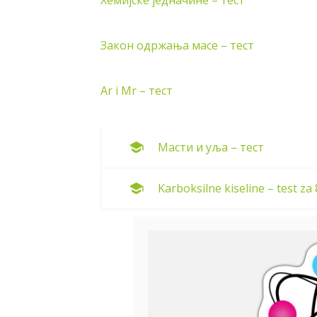
Хемијске једначине – тест
Закон одржања масе – тест
Ar i Mr – тест
Масти и уља – тест
Karboksilne kiseline – test za 