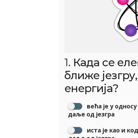
1.
Када се еле
ближе језгру,
енергија?
већа је у односу
даље од језгра
иста је као и ко