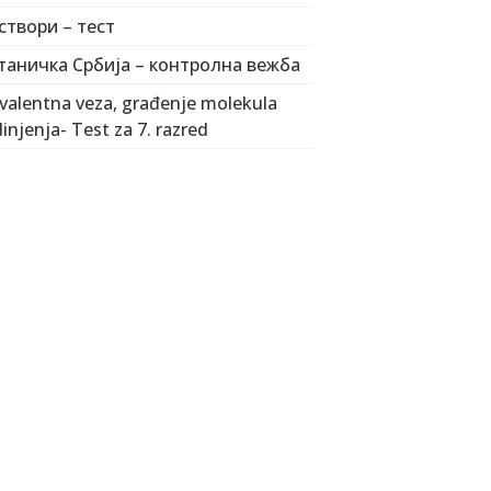
створи – тест
таничка Србија – контролна вежба
valentna veza, građenje molekula
dinjenja- Test za 7. razred