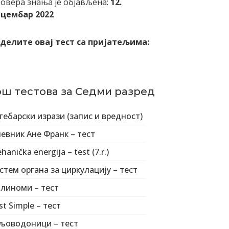
овера знања је објављена:
12.
цембар 2022
делите овај тест са пријатељима:
ош тестова за Седми разред
гебарски изрази (запис и вредност)
евник Ане Франк – тест
hanička energija – test (7.r.)
стем органа за циркулацију – тест
линоми – тест
st Simple – тест
љоводоници – тест