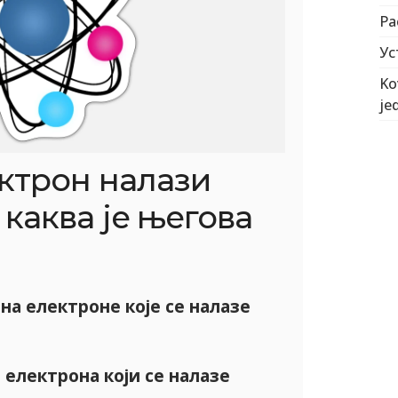
Ра
Ус
Ko
je
ктрон налази
 каква је његова
 на електроне које се налазе
д електрона који се налазе