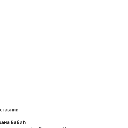
ставник
вана Бабић