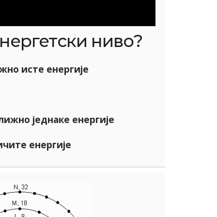
нергетски ниво?
но исте енергије
ижно једнаке енергије
чите енергије