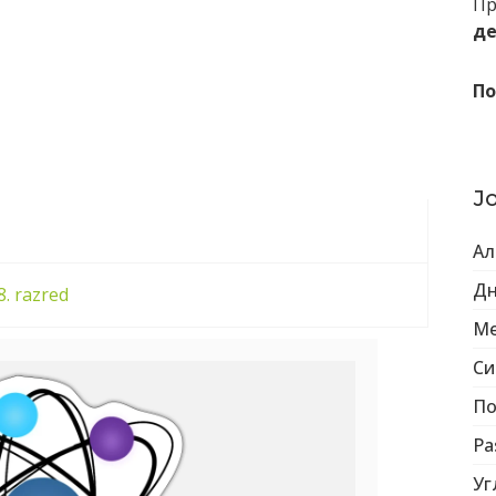
Пр
де
По
Ј
Ал
Дн
8. razred
Me
Си
По
Pa
Уг