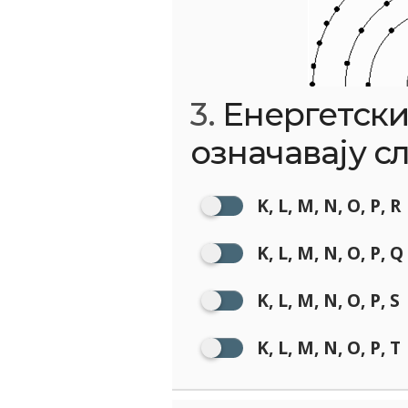
3.
Енергетски
означавају с
K, L, M, N, O, P, R
K, L, M, N, O, P, Q
K, L, M, N, O, P, S
K, L, M, N, O, P, T