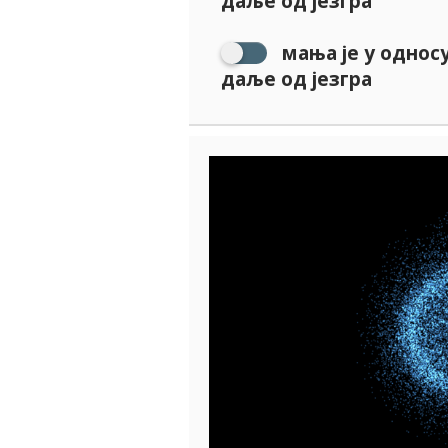
даље од језгра
мања је у односу
даље од језгра