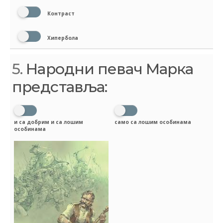
Контраст
Хипербола
5.
Народни певач Марка
представља:
и са добрим и са лошим
само са лошим особинама
особинама