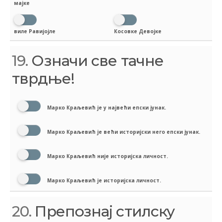
мајке
виле Равијојле
Косовке Девојке
19.
Означи све тачне
тврдње!
Марко Краљевић је у највећи епски јунак.
Марко Краљевић је већи историјски него епски јунак.
Марко Краљевић није историјска личност.
Марко Краљевић је историјска личност.
20.
Препознај стилску