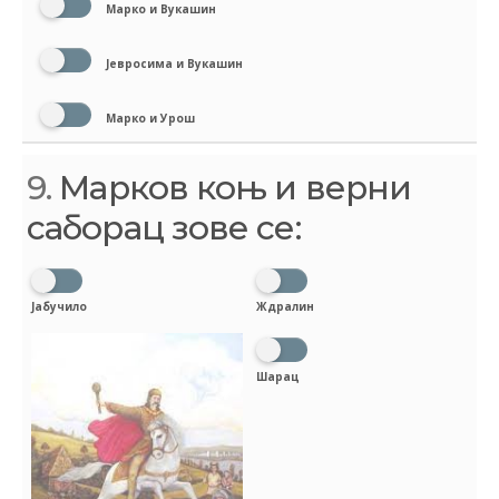
Марко и Вукашин
Јевросима и Вукашин
Марко и Урош
9.
Марков коњ и верни
саборац зове се:
Јабучило
Ждралин
Шарац