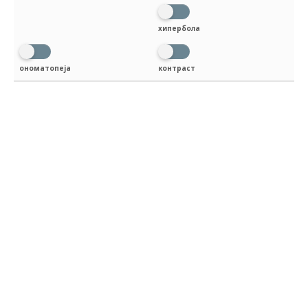
хипербола
ономатопеја
контраст