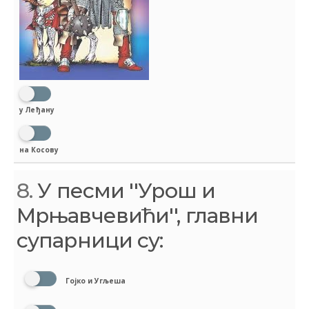
у Леђану
на Косову
8.
У песми ''Урош и
Мрњавчевићи'', главни
супарници су:
Гојко и Угљеша