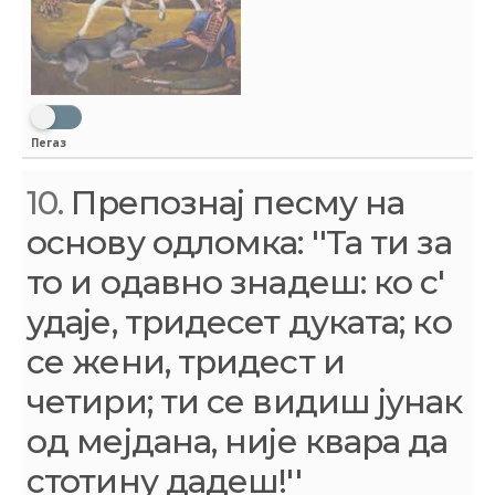
Пегаз
10.
Препознај песму на
основу одломка: ''Та ти за
то и одавно знадеш: ко с'
удаје, тридесет дуката; ко
се жени, тридест и
четири; ти се видиш јунак
од мејдана, није квара да
стотину дадеш!''