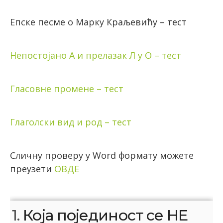
Епске песме о Марку Краљевићу – тест
Непостојано А и прелазак Л у О – тест
Гласовне промене – тест
Глаголски вид и род – тест
Сличну проверу у Word формату можете
преузети
ОВДЕ
1.
Која појединост се НЕ