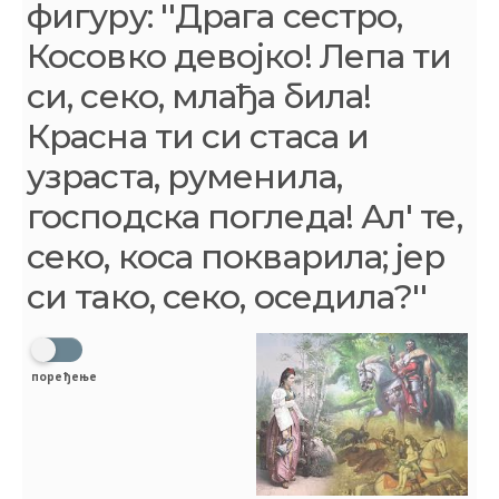
фигуру: ''Драга сестро,
Косовко девојко! Лепа ти
си, секо, млађа била!
Красна ти си стаса и
узраста, руменила,
господска погледа! Ал' те,
секо, коса покварила; јер
си тако, секо, оседила?''
поређење