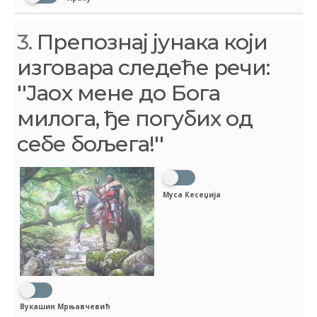
3.
Препознај јунака који
изговара следеће речи:
''Јаох мене до Бога
милога, ђе погубих од
себе бољега!''
Муса Кесеџија
Вукашин Мрњавчевић