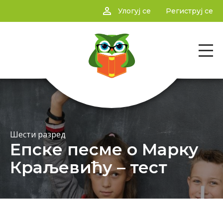
person_outline
Улогуј се
Региструј се
Шести разред
Епске песме о Марку
Краљевићу – тест