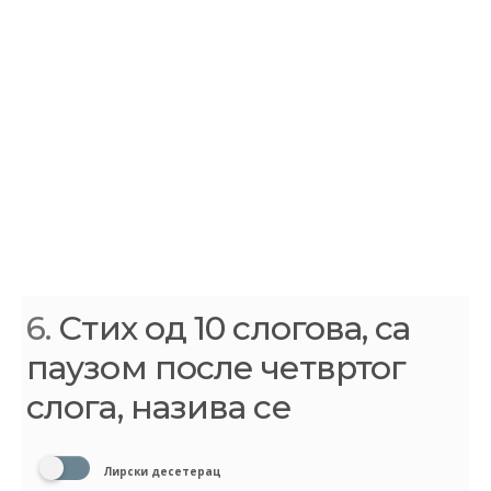
6.
Стих од 10 слогова, са
паузом после четвртог
слога, назива се
Лирски десетерац