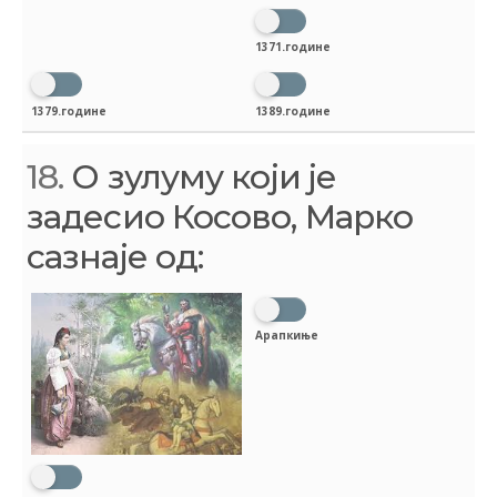
1371.године
1379.године
1389.године
18.
О зулуму који је
задесио Косово, Марко
сазнаје од:
Арапкиње