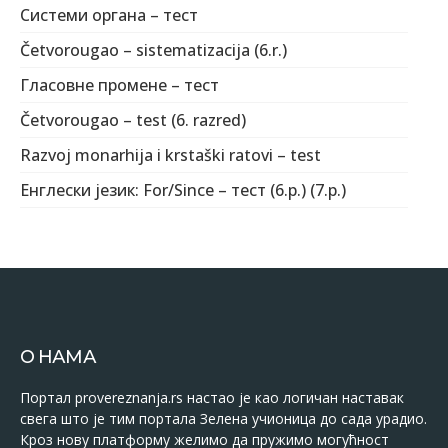
Системи органа – тест
Četvorougao – sistematizacija (6.r.)
Гласовне промене – тест
Četvorougao – test (6. razred)
Razvoj monarhija i krstaški ratovi – test
Енглески језик: For/Since – тест (6.р.) (7.р.)
О НАМА
Портал provereznanja.rs настао је као логичан наставак
свега што је тим портала Зелена учионица до сада урадио.
Кроз нову платформу желимо да пружимо могућност