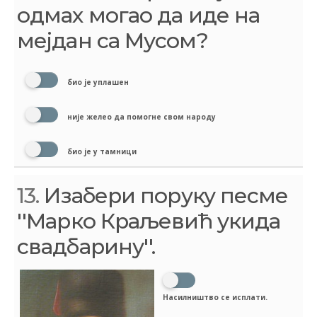
одмах могао да иде на
мејдан са Мусом?
био је уплашен
није желео да помогне свом народу
био је у тамници
13.
Изабери поруку песме
''Марко Краљевић укида
свадбарину''.
Насилништво се исплати.