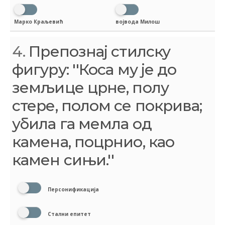
Марко Краљевић
војвода Милош
4.
Препознај стилску
фигуру: ''Коса му је до
земљице црне, полу
стере, полом се покрива;
убила га мемла од
камена, поцрнио, као
камен сињи.''
Персонификација
Стални епитет