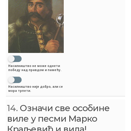
Насилништво не може однети
победу над правдом и памећу.
Насилништво није добро, али се
мора трпети.
14.
Означи све особине
виле у песми Марко
Краљевић и вила!