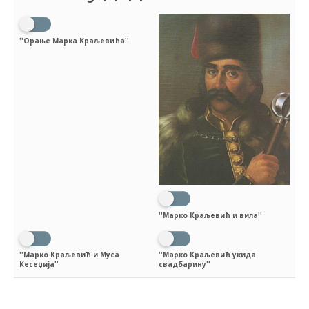
''Орање Марка Краљевића''
''Марко Краљевић и вила''
''Марко Краљевић и Муса
''Марко Краљевић укида
Кесеџија''
свадбарину''