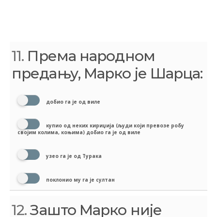
11.
Према народном
предању, Марко је Шарца:
добио га је од виле
купио од неких кириџија (људи који превозе робу
својим колима, коњима) добио га је од виле
узео га је од Турака
поклонио му га је султан
12.
Зашто Марко није