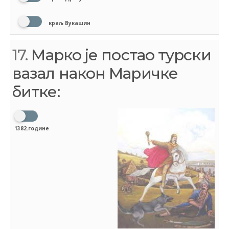
краљ Вукашин
17.
Марко је постао турски
вазал након Маричке
битке:
1382.године