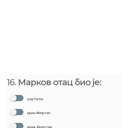
16.
Марков отац био је:
цар Урош
краљ Милутин
краљ Драгутин