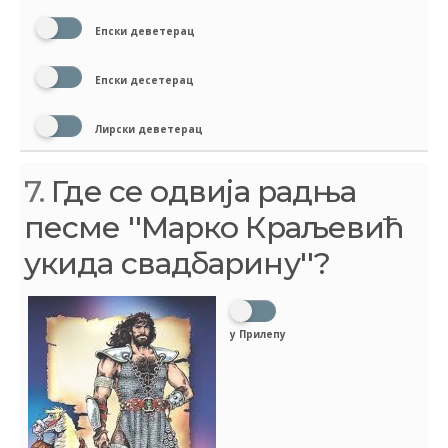
Епски деветерац
Епски десетерац
Лирски деветерац
7.
Где се одвија радња
песме ''Марко Краљевић
укида свадбарину''?
у Прилепу