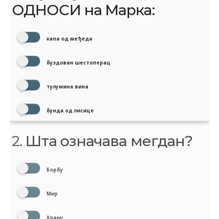
ОДНОСИ на Марка:
капа од међеда
буздован шестоперац
тулумина вина
бунда од лисице
2.
Шта означава мегдан?
Борбу
Мир
Храну