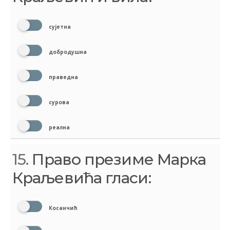
сујетна
добродушна
праведна
сурова
реална
15.
Право презиме Марка
Краљевића гласи:
Косанчић