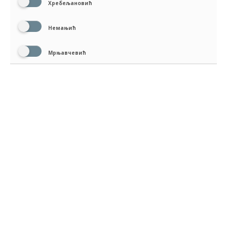
Хребељановић
Немањић
Мрњавчевић