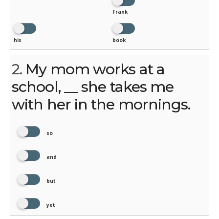
Frank
his
book
2.
My mom works at a
school, __ she takes me
with her in the mornings.
so
and
but
yet