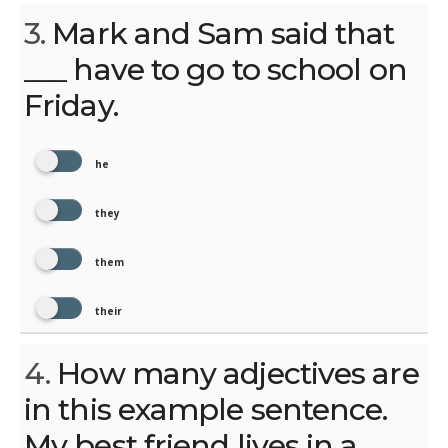
3.
Mark and Sam said that
___ have to go to school on
Friday.
he
they
them
their
4.
How many adjectives are
in this example sentence.
My best friend lives in a