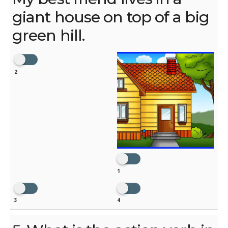
giant house on top of a big
green hill.
2
1
3
4