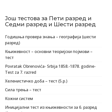
Још тестова за Пети разред и
Седми разред и Шести разред
Годишња провера знања – географија (шести
разред)
Књижевност – основни теоријски појмoви –
тест
Povratak Obrenovića- Srbija 1858.-1878. godine-
Test za 7. razred
Хеленистичко доба – тест (5.р.)
Сила трења – тест
Кожни систем
Иницијални тест из књижевности за 6. разред