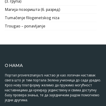
(3. група)
Магија позоришта (6. разред)
Tumačenje filogenetskog niza
Trougao – ponavljanje
О НАМА
Портал provereznanja.rs настао је као логичан наставак
свега што је тим портала Зелена учионица до сада урадио.
Кроз нову платформу желимо да пружимо могућност
наставницима да креирају јединствену и свима доступну
базу провера знања, те да заједничким радом помогнемо
једни другима.