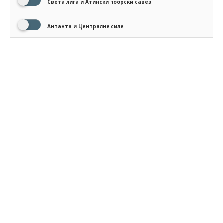
Света лига и Атински поорски савез
Антанта и Централне силе