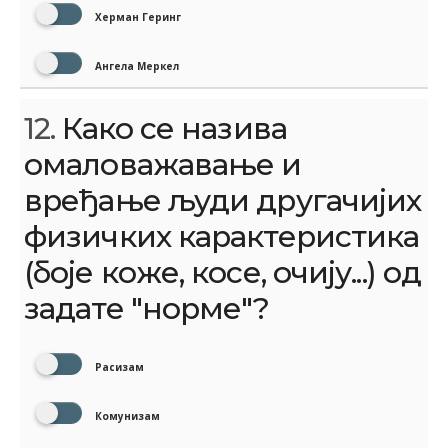
Херман Геринг
Ангела Меркел
12.
Како се назива
омаловажавање и
вређање људи другачијих
физичких карактеристика
(боје коже, косе, очију...) од
задате "норме"?
Расизам
Комунизам