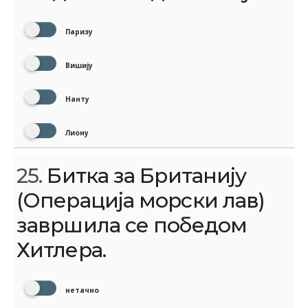
Паризу
Вишију
Нанту
Лиону
25.
Битка за Британију
(Операција морски лав)
завршила се победом
Хитлера.
нетачно