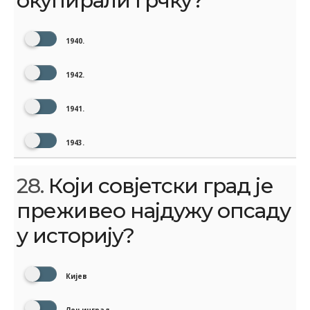
окупирали Грчку?
1940.
1942.
1941.
1943.
28.
Који совјетски град је
преживео најдужу опсаду
у историју?
Кијев