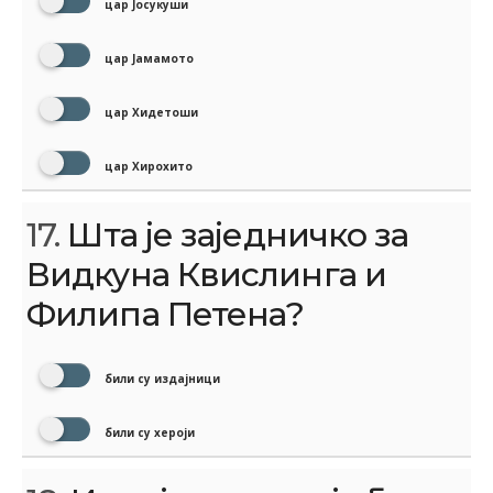
цар Јосукуши
цар Јамамото
цар Хидетоши
цар Хирохито
17.
Шта је заједничко за
Видкуна Квислинга и
Филипа Петена?
били су издајници
били су хероји