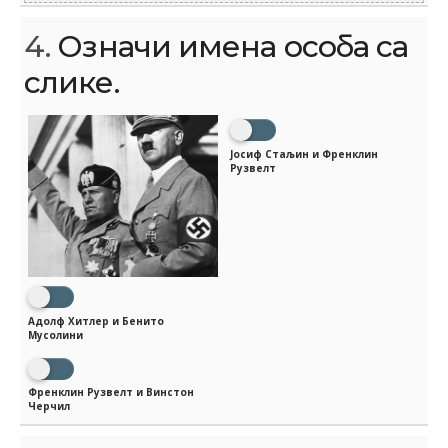
4.
Означи имена особа са
слике.
Јосиф Стаљин и Френклин
Рузвелт
Адолф Хитлер и Бенито
Мусолини
Френклин Рузвелт и Винстон
Черчил