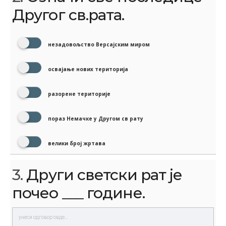
Другог св.рата.
незадовољство Версајским миром
освајање нових територија
разорене територије
пораз Немачке у Другом св рату
велики број жртава
3.
Други светски рат је
почео ___ године.