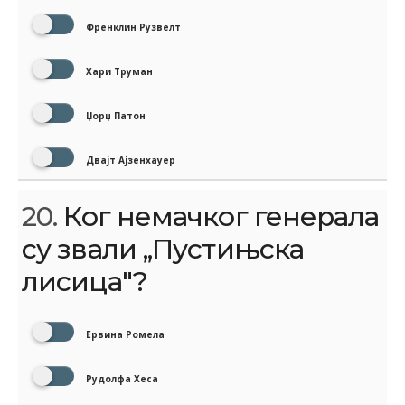
Френклин Рузвелт
Хари Труман
Џорџ Патон
Двајт Ајзенхауер
20.
Ког немачког генерала
су звали ,,Пустињска
лисица"?
Ервина Ромела
Рудолфа Хеса