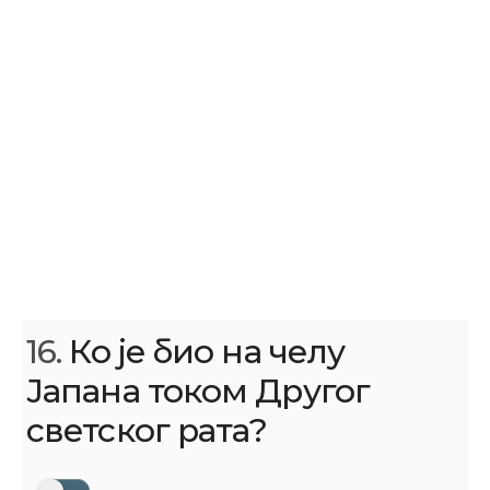
16.
Ко је био на челу
Јапана током Другог
светског рата?