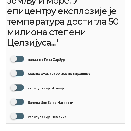
земљу и море. У
епицентру експлозије је
температура достигла 50
милиона степени
Целзијуса..."
напад на Перл Харбур
бачена атомска бомба на Хирошиму
капитулација Италије
бачена бомба на Нагасаки
капитулација Немачке