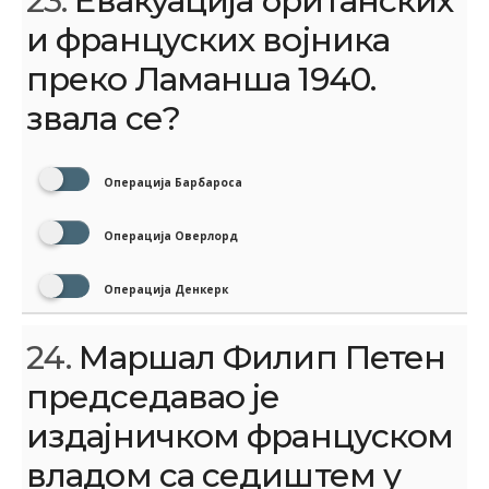
23.
Евакуација британских
и француских војника
преко Ламанша 1940.
звала се?
Операција Барбароса
Операција Оверлорд
Операција Денкерк
24.
Маршал Филип Петен
председавао је
издајничком француском
владом са седиштем у