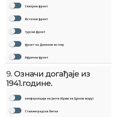
Северни фронт
Источни фронт
турски фронт
фронт на Далеком истоку
Афрички фронт
9.
Означи догађаје из
1941.године.
конференција на Јалти (Крим на Црном мору)
Стаљинградска битка