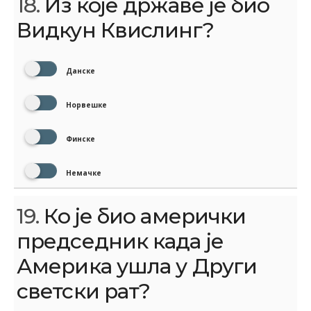
18.
Из које државе је био
Видкун Квислинг?
Данске
Норвешке
Финске
Немачке
19.
Ко је био амерички
председник када је
Америка ушла у Други
светски рат?