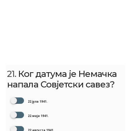
21.
Ког датума је Немачка
напала Совјетски савез?
22.јула 1941.
22.маја 1941.
22.августа 1941.