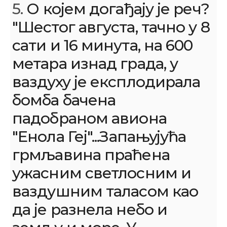
5.
О којем догађају је реч?
"Шестог августа, тачно у 8
сати и 16 минута, на 600
метара изнад града, у
ваздуху је експлодирала
бомба бачена
падобраном авиона
"Енола Геј"...Запањујућа
грмљавина праћена
ужасним светлосним и
ваздушним таласом као
да је разнела небо и