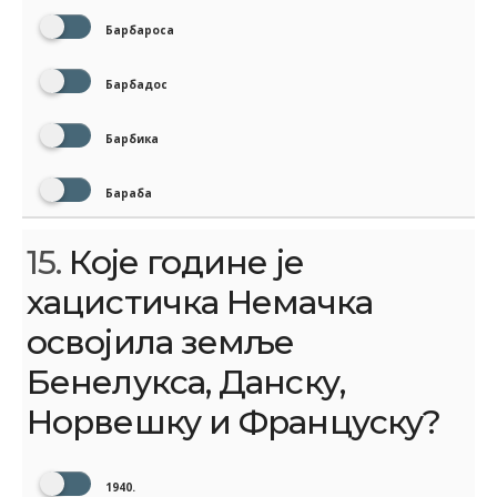
Барбароса
Барбадос
Барбика
Бараба
15.
Које године је
хацистичка Немачка
освојила земље
Бенелукса, Данску,
Норвешку и Француску?
1940.