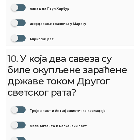
напад на Перл Харбур
искрцавање свазника у Мароку
Априлски рат
10.
У која два савеза су
биле окупљене зараћене
државе током Другог
светског рата?
Тројни пакт и Антифашистичка коалиција
Мала Антанта и Балкански пакт