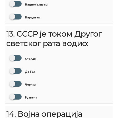
Национализам
Нарцизам
13.
СССР је током Другог
светског рата водио:
Стаљин
Де Гол
Черчил
Рузвелт
14.
Војна операција