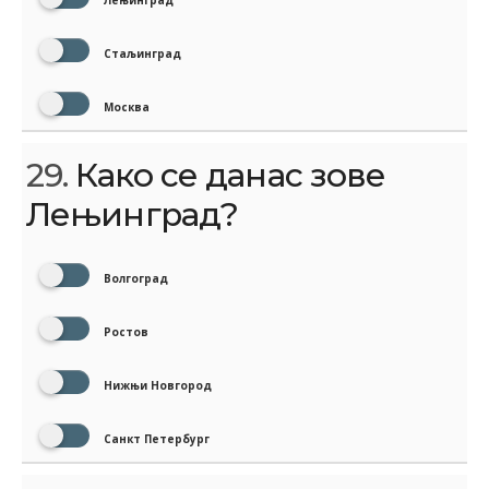
Лењинград
Стаљинград
Москва
29.
Како се данас зове
Лењинград?
Волгоград
Ростов
Нижњи Новгород
Санкт Петербург