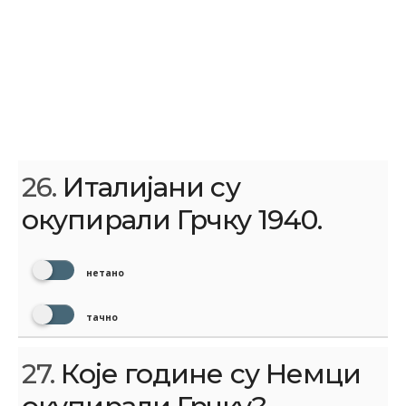
26.
Италијани су
окупирали Грчку 1940.
нетано
тачно
27.
Које године су Немци