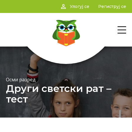
person_outline
Улогуј се
Региструј се
Осми разред
Други светски рат –
тест