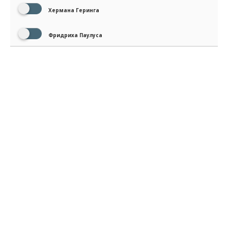
Хермана Геринга
Фридриха Паулуса