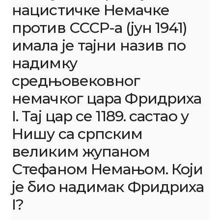
нацистичке Немачке
против СССР-а (јун 1941)
имала је тајни назив по
надимку
средњовековног
немачког цара Фридриха
I. Тај цар се 1189. састао у
Нишу са српским
великим жупаном
Стефаном Немањом. Који
је био надимак Фридриха
I?