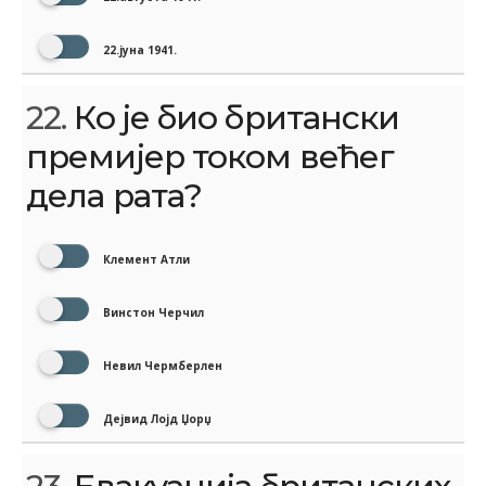
22.јуна 1941.
22.
Ко је био британски
премијер током већег
дела рата?
Клемент Атли
Винстон Черчил
Невил Чермберлен
Дејвид Лојд Џорџ