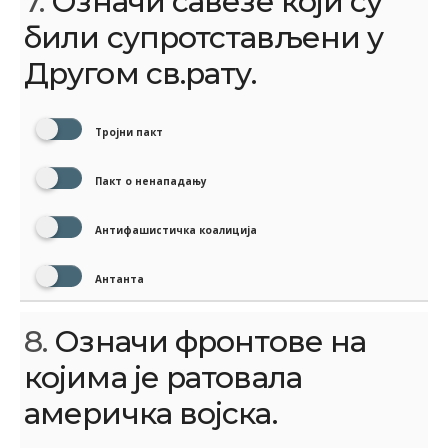
7.
Означи савезе који су
били супротстављени у
Другом св.рату.
Тројни пакт
Пакт о ненападању
Антифашистичка коалиција
Антанта
8.
Означи фронтове на
којима је ратовала
америчка војска.