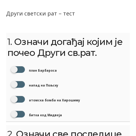
Други светски рат – тест
1.
Означи догађај којим је
почео Други св.рат.
план Барбароса
напад на Пољску
атомска бомба на Хирошиму
битка код Мидвеја
2.
Означи све последице