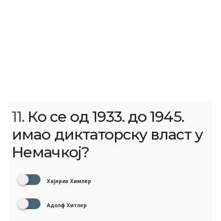
11.
Ко се од 1933. до 1945.
имао диктаторску власт у
Немачкој?
Хајнрих Химлер
Адолф Хитлер