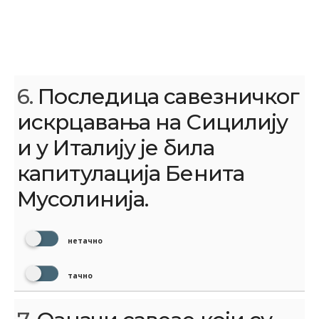
6.
Последица савезничког
искрцавања на Сицилију
и у Италију је била
капитулација Бенита
Мусолинија.
нетачно
тачно