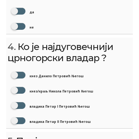
да
не
4.
Ко је најдуговечнији
црногорски владар ?
кнез Данило Петровић Његош
кнез/краљ Никола Петровић Његош
владика Петар I Петровић Његош
владика Петар II Петровић Његош