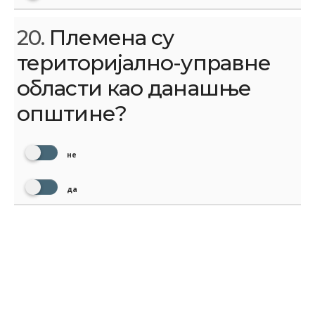
20.
Племена су
територијално-управне
области као данашње
општине?
не
да