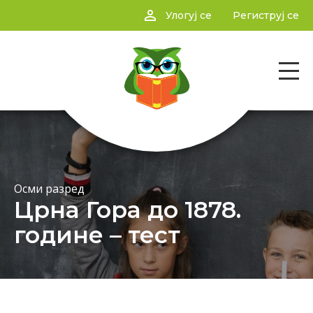
person_outline
Улогуј се
Региструј се
Осми разред
Црна Гора до 1878.
године – тест