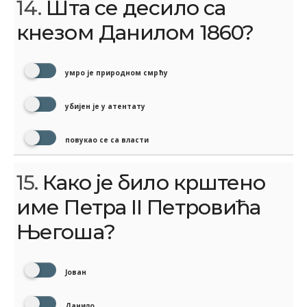
14.
Шта се десило са
кнезом Данилом 1860?
умро је природном смрћу
убијен је у атентату
повукао се са власти
15.
Како је било крштено
име Петра II Петровића
Његоша?
Јован
Данило