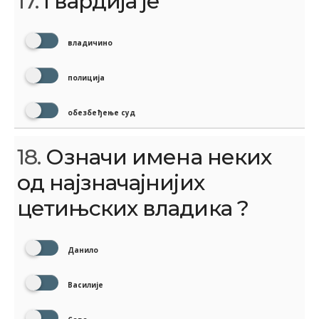
17.
Гвардија је
владичино
полиција
обезбеђење суд
18.
Означи имена неких
од најзначајнијих
цетињских владика ?
Данило
Василије