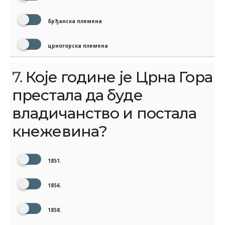
брђанска племена
црногорска племена
7.
Које године је Црна Гора
престала да буде
владичанство и постала
кнежевина?
1851.
1856.
1858.