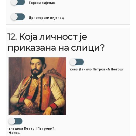
Горски вијенац
Црногорски вијенац
12.
Која личност је
приказана на слици?
кнез Данило Петровић Његош
владика Петар I Петровић
Његош