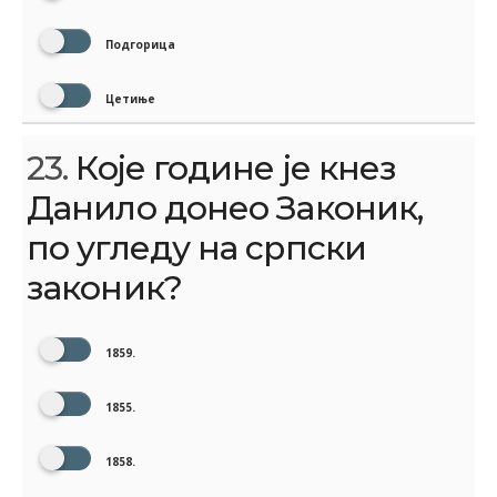
Подгорица
Цетиње
23.
Које године је кнез
Данило донео Законик,
по угледу на српски
законик?
1859.
1855.
1858.