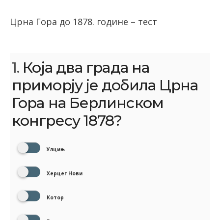
Црна Гора до 1878. године – тест
1.
Која два града на
приморју је добила Црна
Гора на Берлинском
конгресу 1878?
Улцињ
Херцег Нови
Котор