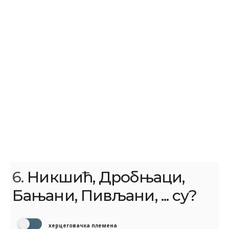
6.
Никшић, Дробњаци,
Бањани, Пивљани, ... су?
херцеговачка племена