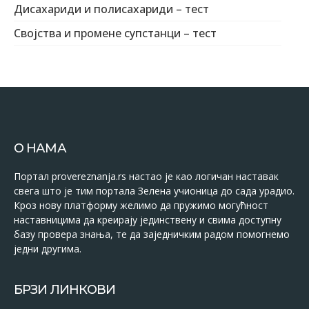
Дисахариди и полисахариди – тест
Својства и промене супстанци – тест
О НАМА
Портал provereznanja.rs настао је као логичан наставак
свега што је тим портала Зелена учионица до сада урадио.
Кроз нову платформу желимо да пружимо могућност
наставницима да креирају јединствену и свима доступну
базу провера знања, те да заједничким радом помогнемо
једни другима.
БРЗИ ЛИНКОВИ