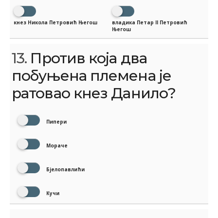
кнез Никола Петровић Његош
владика Петар II Петровић
Његош
13.
Против која два
побуњена племена је
ратовао кнез Данило?
Пипери
Мораче
Бјелопавлићи
Кучи