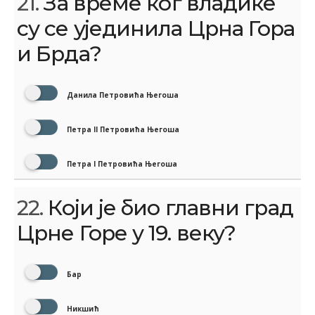
21.
За време ког владике
су се ујединила Црна Гора
и Брда?
Данила Петровића Његоша
Петра II Петровића Његоша
Петра I Петровића Његоша
22.
Који је био главни град
Црне Горе у 19. веку?
Бар
Никшић