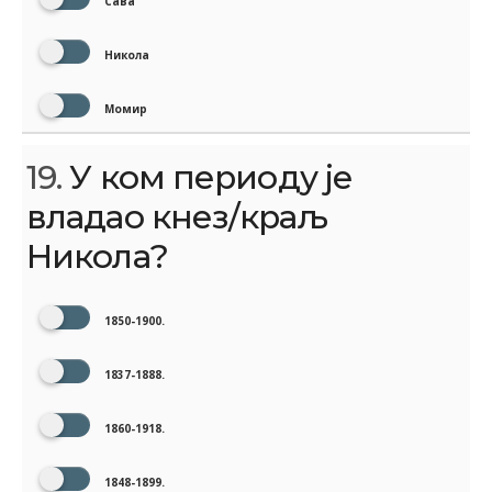
Сава
Никола
Момир
19.
У ком периоду је
владао кнез/краљ
Никола?
1850-1900.
1837-1888.
1860-1918.
1848-1899.