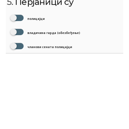
5.
Перјаници су
полицајци
владичина гарда (обезбеђење)
чланови сената полицајци