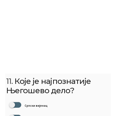
11.
Које је најпознатије
Његошево дело?
Српски вијенац