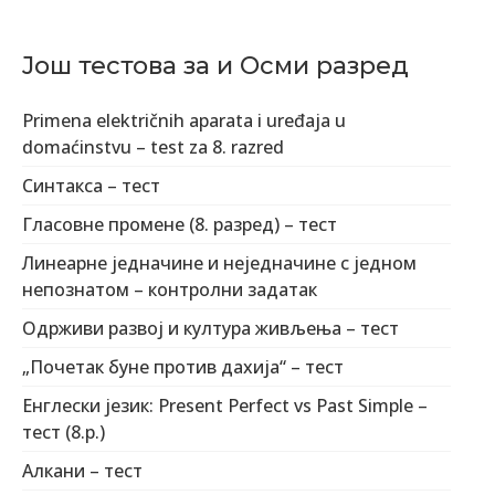
Још тестова за и Осми разред
Primena električnih aparata i uređaja u
domaćinstvu – test za 8. razred
Синтакса – тест
Гласовне промене (8. разред) – тест
Линеарне једначине и неједначине с једном
непознатом – контролни задатак
Одрживи развој и култура живљења – тест
„Почетак буне против дахија“ – тест
Енглески језик: Present Perfect vs Past Simple –
тест (8.р.)
Алкани – тест