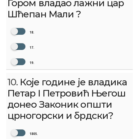
Гором владао лажни цар
Шћепан Мали ?
18.
17.
19.
10.
Које године је владика
Петар I Петровић Његош
донео Законик општи
црногорски и брдски?
1805.