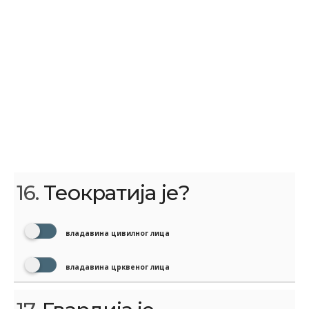
16.
Теократија је?
владавина цивилног лица
владавина црквеног лица