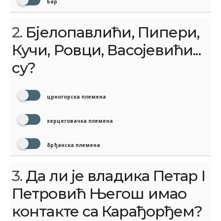
Бар
2.
Бјелопавлићи, Пипери,
Кучи, Ровци, Васојевићи...
су?
црногорска племена
херцеговачка племена
брђанска племена
3.
Да ли је владика Петар I
Петровић Његош имао
контакте са Карађорђем?