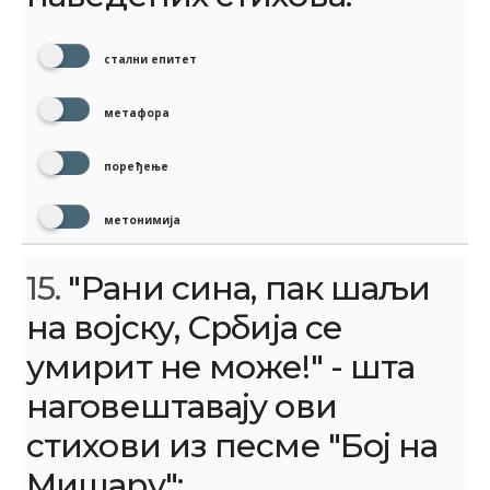
стални епитет
метафора
поређење
метонимија
15.
"Рани сина‚ пак шаљи
на војску, Србија се
умирит не може!" - шта
наговештавају ови
стихови из песме "Бој на
Мишару":