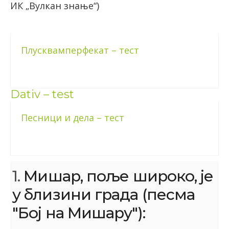
ИК „Вулкан знање“)
Плусквамперфекат – тест
Dativ – test
Песници и дела – тест
1.
Мишар, поље широко, је
у близини града (песма
"Бој на Мишару"):