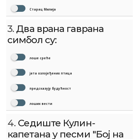
Старац Милија
3.
Два врана гаврана
симбол су:
лоше среће
јата озлојеђених птица
предсказују будућност
лоших вести
4.
Седиште Кулин-
капетана у песми "Бој на