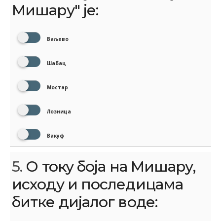
Мишару" је:
Ваљево
Шабац
Мостар
Лозница
Вакуф
5.
О току боја на Мишару,
исходу и последицама
битке дијалог воде: