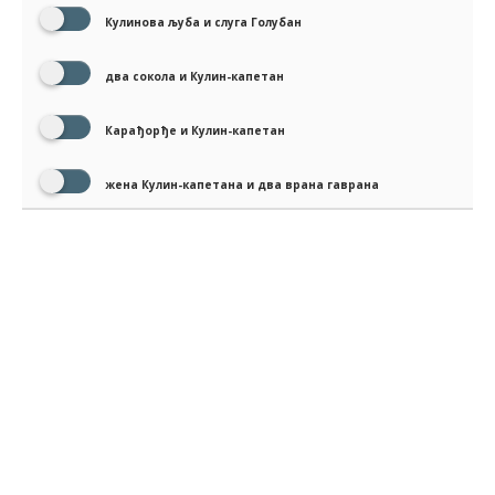
Кулинова љуба и слуга Голубан
два сокола и Кулин-капетан
Карађорђе и Кулин-капетан
жена Кулин-капетана и два врана гаврана