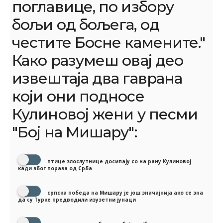
поглавице‚ по избору
бољи од бољега, од
честите Босне камените."
Како разумеш овај део
извештаја два гаврана
који они подносе
Кулиновој жени у песми
"Бој на Мишару":
птице злослутнице досипају со на рану Кулиновој
кади због пораза од Срба
српска победа на Мишару је још значајнија ако се зна
да су Турке предводили изузетни јунаци