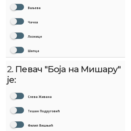
Ваљева
Чачка
Лознице
Шапца
2.
Певач "Боја на Мишару"
је:
Слева Живана
Тешан Подруговић
Филип Вишњић