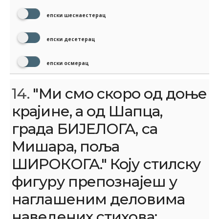
епски шеснаестерац
епски десетерац
епски осмерац
14.
"Ми смо скоро од доње
крајине‚ а од Шапца‚
града БИЈЕЛОГА‚ са
Мишара‚ поља
ШИРОКОГА." Коју стилску
фигуру препознајеш у
наглашеним деловима
наведених стихова: