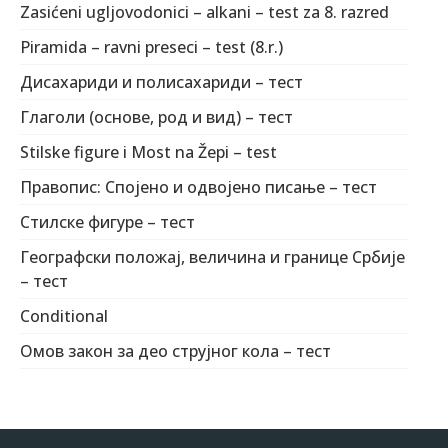
Zasićeni ugljovodonici – alkani – test za 8. razred
Piramida – ravni preseci – test (8.r.)
Дисахариди и полисахариди – тест
Глаголи (основе, род и вид) – тест
Stilske figure i Most na Žepi – test
Правопис: Спојено и одвојено писање – тест
Стилске фигуре – тест
Географски положај, величина и границе Србије
– тест
Conditional
Омов закон за део струјног кола – тест