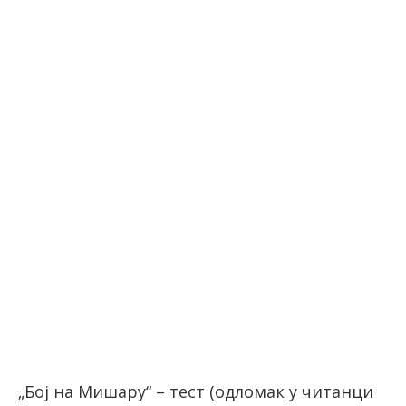
„Бој на Мишару“ – тест (одломак у читанци