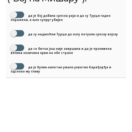
да је бој добила српска раја и да су Турци гадно
поражени, а њен супруг убијен
да су надмоћни Турци до ногу потукли српску војску
да се битка још није завршила и да је проливена
велика количина крви на обе стране
да је Кулин-капетан умало ухватио Карађорђа и
одсекао му главу