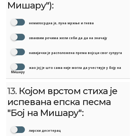
Мишару"):
немилосрдна је, пуна мржње и гнева
оваквим речима жели себи да да на значају
навијачки је расположена према војсци свог супруга
жао јој је што сама није могла да учествује у боју на
Мишару
13.
Којом врстом стиха је
испевана епска песма
"Бој на Мишару":
лирски десетерац