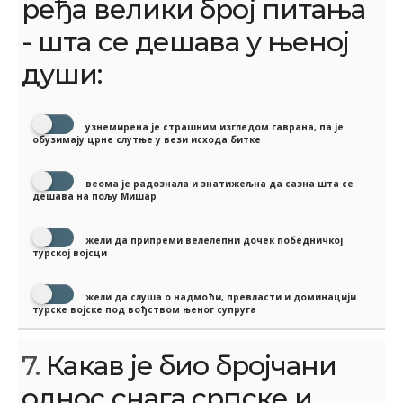
ређа велики број питања
- шта се дешава у њеној
души:
узнемирена је страшним изгледом гаврана, па је
обузимају црне слутње у вези исхода битке
веома је радознала и знатижељна да сазна шта се
дешава на пољу Мишар
жели да припреми велелепни дочек победничкој
турској војсци
жели да слуша о надмоћи, превласти и доминацији
турске војске под вођством њеног супруга
7.
Какав је био бројчани
однос снага српске и