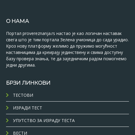
О НАМА
Портал provereznanja.rs настао је као логичан наставак
свега што је тим портала Зелена учионица до сада урадио.
Кроз нову платформу желимо да пружимо могућност
наставницима да креирају јединствену и свима доступну
базу провера знања, те да заједничким радом помогнемо
једни другима.
БРЗИ ЛИНКОВИ
ТЕСТОВИ
ИЗРАДИ ТЕСТ
УПУТСТВО ЗА ИЗРАДУ ТЕСТА
ВЕСТИ