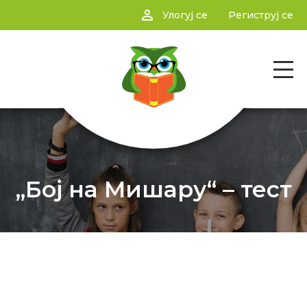
person_outline
Улогуј се
Региструј се
„Бој на Мишару“ – тест