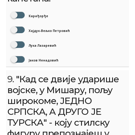
Карађорђе
Хајдук-Вељко Петровић
Лука Лазаревић
Јаков Ненадовић
9.
"Кад се двије ударише
војске, у Мишару‚ пољу
широкоме‚ ЈЕДНО
СРПСКА, А ДРУГО ЈЕ
ТУРСКА" - коју стилску
фигуру препознајеш у