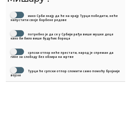
иако Срби знају да ће на крају Турци победити, неће
напустити своје борбене редове
потребно је да се у Србији рађа више мушке деце
како би било више будућих бораца
српски отпор неће престати, народ је спреман да
гине за слободу без обзира на жртве
Турци ће српски отпор сломити само помоћу бројније
војске