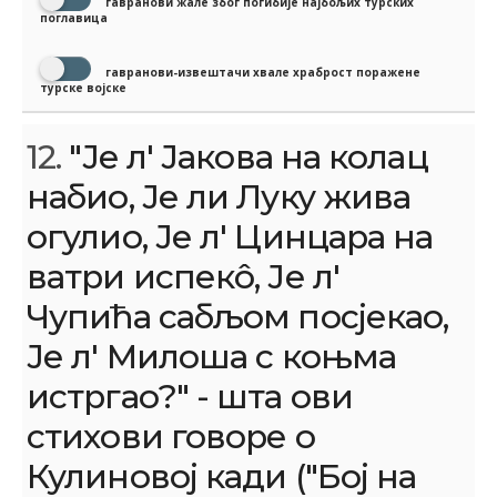
гавранови жале због погибије најбољих турских
поглавица
гавранови-извештачи хвале храброст поражене
турске војске
12.
"Је л' Јакова на колац
набио, Је ли Луку жива
огулио, Је л' Цинцара на
ватри испекô, Је л'
Чупића сабљом посјекао,
Је л' Милоша с коњма
истргао?" - шта ови
стихови говоре о
Кулиновој кади ("Бој на