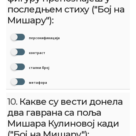
последњем стиху ("Бој на
Мишару"):
персонификација
контраст
стални број
метафора
10.
Какве су вести донела
два гаврана са поља
Мишара Кулиновој кади
("Бој на Мишару"):