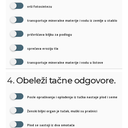
vrši fotosintezu
transportuje mineralne materije i vodu iz zemlje u stablo
pričvršćava biljku za podlogu
sprečava eroziju tla
transportuje mineralne materije i vodu u listove
4.
Obeleži tačne odgovore.
Posle oprašivanja i oplođenja iz tučka nastaje plod i seme
Ženski biljni organ je tučak, muški su prašnici
Plod se sastoji iz dva omotača