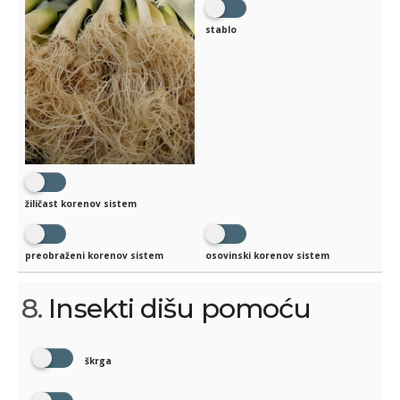
stablo
žiličast korenov sistem
preobraženi korenov sistem
osovinski korenov sistem
8.
Insekti dišu pomoću
škrga