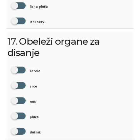
lisna ploča
isni nervi
17.
Obeleži organe za
disanje
ždrelo
srce
nos
pluća
dušnik