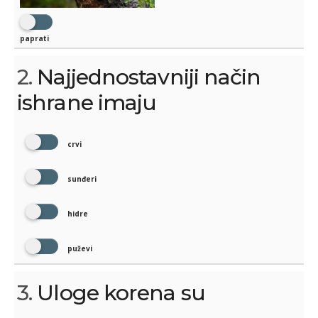
paprati
2.
Najjednostavniji način
ishrane imaju
crvi
sunđeri
hidre
puževi
3.
Uloge korena su