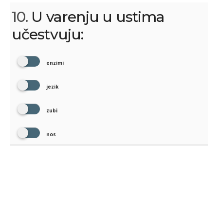
10.
U varenju u ustima
učestvuju:
enzimi
jezik
zubi
nos