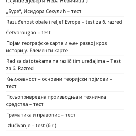
(„Сунце дјевер и Нева Невичица“)
„Буре“, Исидора Секулић – тест
Razuđenost obale i reljef Evrope – test za 6. razred
Četvorougao – test
Појам географске карте и њен развој кроз
историју. Елементи карте
Rad sa datotekama na različitim uređajima – Test
za 6. Razred
Књижевност – основни теоријски појмови –
тест
Пољопривредна производња и техничка
средства – тест
Граматика и правопис – тест
Izlučivanje – test (6.r.)