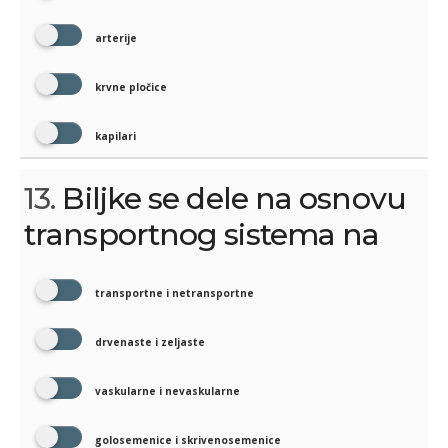
arterije
krvne pločice
kapilari
13.
Biljke se dele na osnovu
transportnog sistema na
transportne i netransportne
drvenaste i zeljaste
vaskularne i nevaskularne
golosemenice i skrivenosemenice