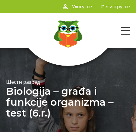
person_outline
Улогуј се
Региструј се
Шести разред
Biologija – građa i
funkcije organizma –
test (6.r.)