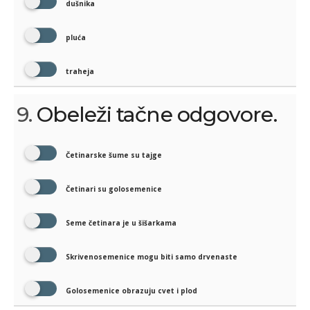
dušnika
pluća
traheja
9.
Obeleži tačne odgovore.
Četinarske šume su tajge
Četinari su golosemenice
Seme četinara je u šišarkama
Skrivenosemenice mogu biti samo drvenaste
Golosemenice obrazuju cvet i plod