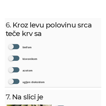
6.
Kroz levu polovinu srca
teče krv sa
limfom
kiseonikom
azotom
ugljen dioksidom
7.
Na slici je