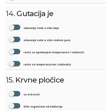
14.
Gutacija je
odavanje vode u vidu kapi
odavanje vode u vidu vodene pare
raste sa opadanjem temperature i vlažnosti
raste sa temperaturom i vlažnošću
15.
Krvne pločice
su eritrociti
štite organizam od bakterija