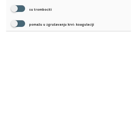
su trombociti
pomažu u zgrušavanju krvi- koagulaciji