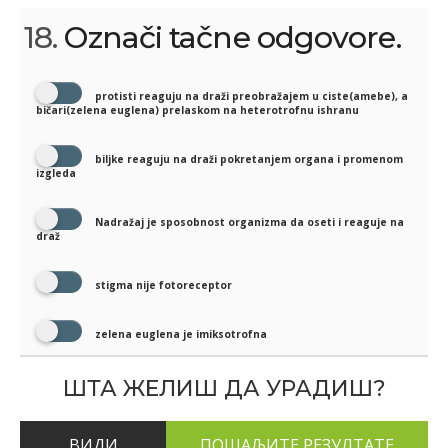
18.
Označi tačne odgovore.
protisti reaguju na draži preobražajem u ciste(amebe), a
bičari(zelena euglena) prelaskom na heterotrofnu ishranu
biljke reaguju na draži pokretanjem organa i promenom
izgleda
Nadražaj je sposobnost organizma da oseti i reaguje na
draž
stigma nije fotoreceptor
zelena euglena je imiksotrofna
ШТА ЖЕЛИШ ДА УРАДИШ?
ВИДИ