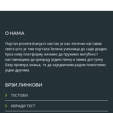
О НАМА
Портал provereznanja.rs настао је као логичан наставак
свега што је тим портала Зелена учионица до сада урадио.
Кроз нову платформу желимо да пружимо могућност
наставницима да креирају јединствену и свима доступну
базу провера знања, те да заједничким радом помогнемо
једни другима.
БРЗИ ЛИНКОВИ
ТЕСТОВИ
ИЗРАДИ ТЕСТ