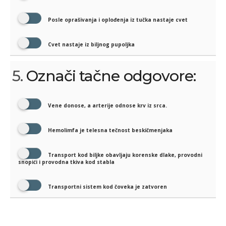
Posle oprašivanja i oplođenja iz tučka nastaje cvet
Cvet nastaje iz biljnog pupoljka
5.
Označi tačne odgovore:
Vene donose, a arterije odnose krv iz srca.
Hemolimfa je telesna tečnost beskičmenjaka
Transport kod biljke obavljaju korenske dlake, provodni
snopići i provodna tkiva kod stabla
Transportni sistem kod čoveka je zatvoren