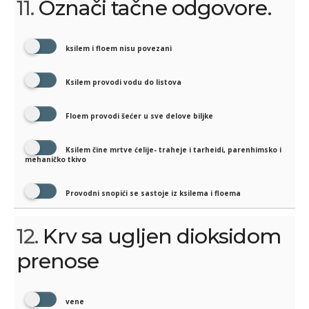
11.
Označi tačne odgovore.
ksilem i floem nisu povezani
Ksilem provodi vodu do listova
Floem provodi šećer u sve delove biljke
Ksilem čine mrtve ćelije- traheje i tarheidi, parenhimsko i
mehaničko tkivo
Provodni snopići se sastoje iz ksilema i floema
12.
Krv sa ugljen dioksidom
prenose
vene