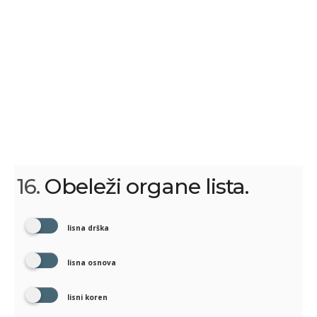
16.
Obeleži organe lista.
lisna drška
lisna osnova
lisni koren