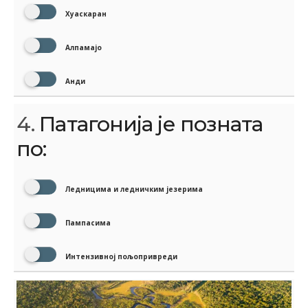
Хуаскаран
Алпамајо
Анди
4.
Патагонија је позната
по:
Ледницима и ледничким језерима
Пампасима
Интензивној пољопривреди