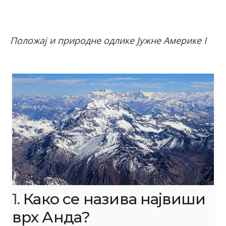
Положај и природне одлике Јужне Америке I
1.
Како се назива највиши
врх Анда?