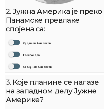
2.
Јужна Америка је преко
Панамске превлаке
спојена са:
Средњом Америком
Гренландом
Северном Америком
3.
Које планине се налазе
на западном делу Јужне
Америке?