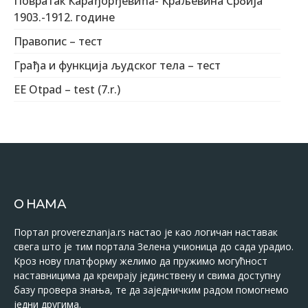
Повратак Карађорђевића- Краљевина Србија
1903.-1912. године
Правопис – тест
Грађа и функција људског тела – тест
EE Otpad – test (7.r.)
О НАМА
Портал provereznanja.rs настао је као логичан наставак
свега што је тим портала Зелена учионица до сада урадио.
Кроз нову платформу желимо да пружимо могућност
наставницима да креирају јединствену и свима доступну
базу провера знања, те да заједничким радом помогнемо
једни другима.