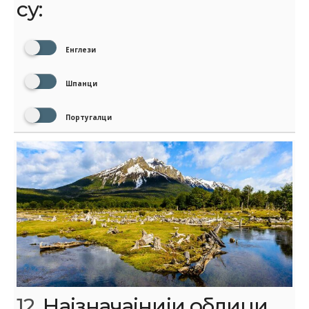
су:
Енглези
Шпанци
Португалци
12.
Најзначајнији облици