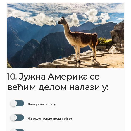
10.
Јужна Америка се
већим делом налази у:
Поларном појасу
Жарком топлотном појасу