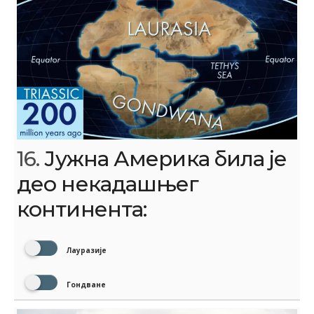
16.
Јужна Америка била је
део некадашњег
континента:
Лауразије
Гондване