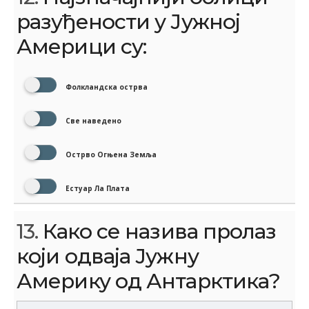
разуђености у Јужној
Америци су:
Фолкландска острва
Све наведено
Острво Огњена Земља
Естуар Ла Плата
13.
Како се назива пролаз
који одваја Јужну
Америку од Антарктика?