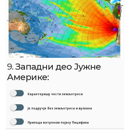
9.
Западни део Јужне
Америке:
Карактеришу чести земљотреси
Је подручје без земљотреса и вулкана
Припада ватреном појасу Пацифика