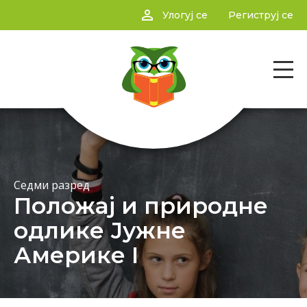
person_outline
Улогуј се
Региструј се
Седми разред
Положај и природне
одлике Јужне
Америке I