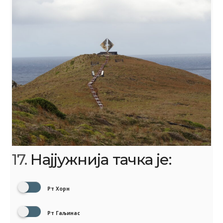
17.
Најјужнија тачка је:
Рт Хорн
Рт Гаљинас