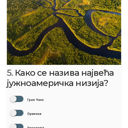
5.
Како се назива највећа
јужноамеричка низија?
Гран Чако
Оринока
Амазонија