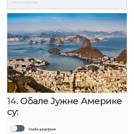
14.
Обале Јужне Америке
су:
Слабо разуђене