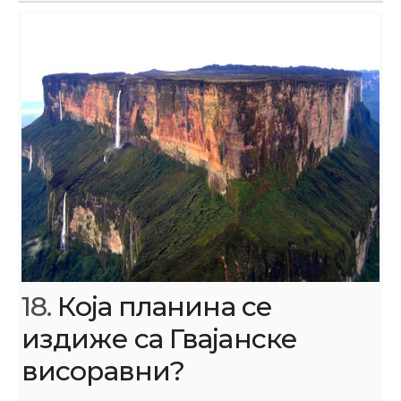
18.
Која планина се
издиже са Гвајанске
висоравни?