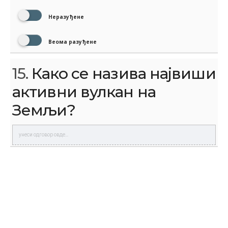
Неразуђене
Веома разуђене
15.
Како се назива највиши
активни вулкан на
Земљи?