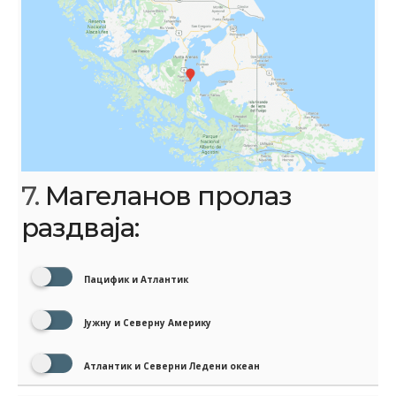
7.
Магеланов пролаз
раздваја:
Пацифик и Атлантик
Јужну и Северну Америку
Атлантик и Северни Ледени океан