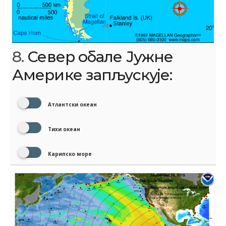
8.
Север обале Јужне
Америке запљускује:
Атлантски океан
Тихи океан
Карипско море