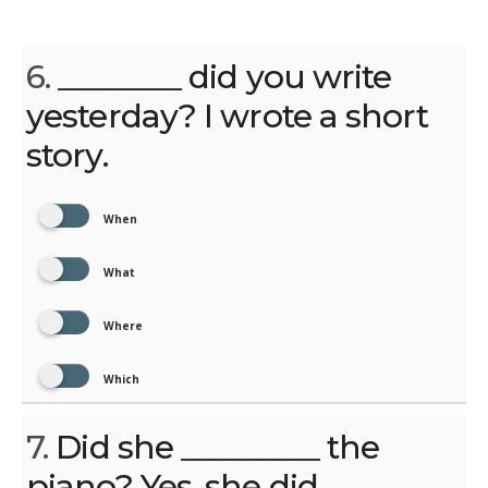
6.
________ did you write
yesterday? I wrote a short
story.
When
What
Where
Which
7.
Did she _________ the
piano? Yes, she did.