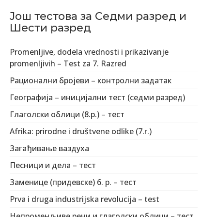
Још тестова за Седми разред и
Шести разред
Promenljive, dodela vrednosti i prikazivanje
promenljivih – Test za 7. Razred
Рационални бројеви – контролни задатак
Географија – иницијални тест (седми разред)
Глаголски облици (8.р.) – тест
Afrika: prirodne i društvene odlike (7.r.)
Загађивање ваздуха
Песници и дела – тест
Заменице (придевске) 6. р. – тест
Prva i druga industrijska revolucijа – test
Непроменљиве речи и глаголски облици – тест