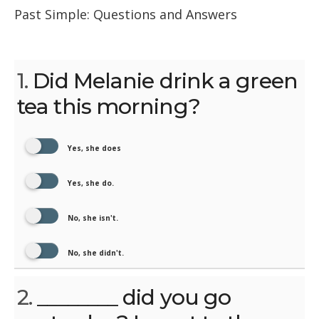
Past Simple: Questions and Answers
1.
Did Melanie drink a green
tea this morning?
Yes, she does
Yes, she do.
No, she isn't.
No, she didn't.
2.
________ did you go