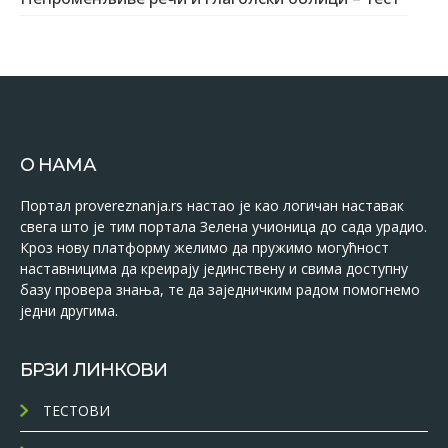
О НАМА
Портал provereznanja.rs настао је као логичан наставак
свега што је тим портала Зелена учионица до сада урадио.
Кроз нову платформу желимо да пружимо могућност
наставницима да креирају јединствену и свима доступну
базу провера знања, те да заједничким радом помогнемо
једни другима.
БРЗИ ЛИНКОВИ
ТЕСТОВИ