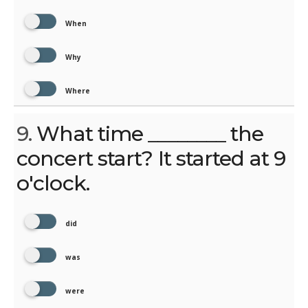
When
Why
Where
9.
What time ________ the
concert start? It started at 9
o'clock.
did
was
were