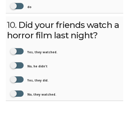
do
10.
Did your friends watch a
horror film last night?
Yes, they watched.
No, he didn't
Yes, they did.
No, they watched.