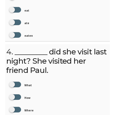
eat
ate
eaten
4.
_________ did she visit last
night? She visited her
friend Paul.
What
How
Where