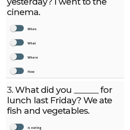
yesterday? I went to the
cinema.
When
What
Where
How
3.
What did you ______ for
lunch last Friday? We ate
fish and vegetables.
is eating