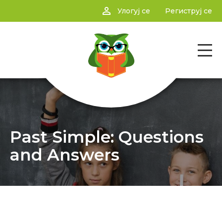
person_outline
Улогуј се
Региструј се
Past Simple: Questions
and Answers