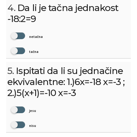
4.
Da li je tačna jednakost
-18:2=9
netačna
tačna
5.
Ispitati da li su jednačine
ekvivalentne: 1.)6x=-18 x=-3 ;
2.)5(x+1)=-10 x=-3
jesu
nisu