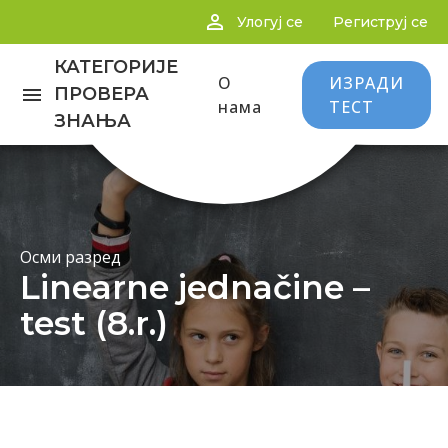
person_outline
Улогуј се
Региструј се
КАТЕГОРИЈЕ
О
ИЗРАДИ
menu
ПРОВЕРА
нама
ТЕСТ
ЗНАЊА
Осми разред
Linearne jednačine –
test (8.r.)