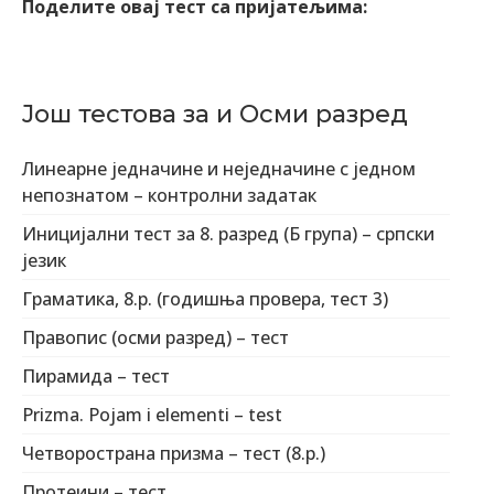
Поделите овај тест са пријатељима:
Још тестова за и Осми разред
Линеарне једначине и неједначине с једном
непознатом – контролни задатак
Иницијални тест за 8. разред (Б група) – српски
језик
Граматика, 8.р. (годишња провера, тест 3)
Правопис (осми разред) – тест
Пирамидa – тест
Prizma. Pojam i elementi – test
Четворострана призма – тест (8.р.)
Протеини – тест