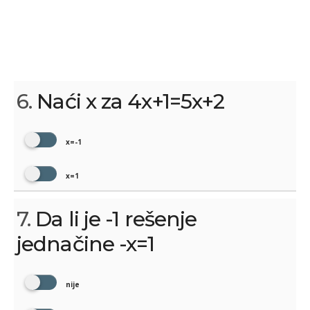
6.
Naći x za 4x+1=5x+2
x=-1
x=1
7.
Da li je -1 rešenje
jednačine -x=1
nije