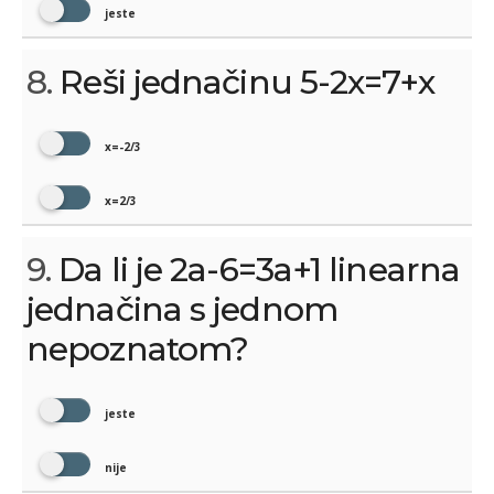
jeste
8.
Reši jednačinu 5-2x=7+x
x=-2/3
x=2/3
9.
Da li je 2a-6=3a+1 linearna
jednačina s jednom
nepoznatom?
jeste
nije