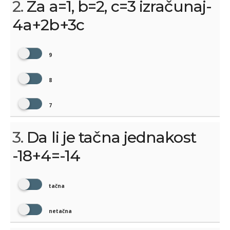
2.
Za a=1, b=2, c=3 izračunaj-
4a+2b+3c
9
8
7
3.
Da li je tačna jednakost
-18+4=-14
tačna
netačna