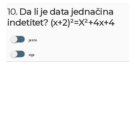
10.
Da li je data jednačina
indetitet? (x+2)²=X²+4x+4
jeste
nije