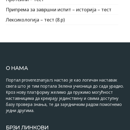
Припрема за завршни испит – историја – тест
Лексикологија – тест (8.р)
О НАМА
Портал provereznanja.rs настао је као логичан наставак
свега што је тим портала Зелена учионица до сада урадио.
Кроз нову платформу желимо да пружимо могућност
наставницима да креирају јединствену и свима доступну
базу провера знања, те да заједничким радом помогнемо
једни другима.
БРЗИ ЛИНКОВИ