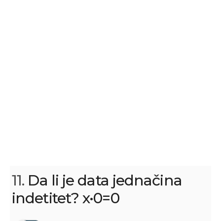
11.
Da li je data jednačina
indetitet? x•0=0