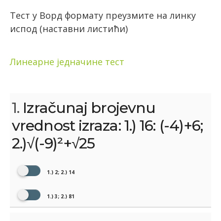
Тест у Ворд формату преузмите на линку
испод (наставни листићи)
Линеарне једначине тест
1.
Izračunaj brojevnu
vrednost izraza: 1.) 16: (-4)+6;
2.)√(-9)²+√25
1.) 2; 2.) 14
1.) 3; 2.) 81