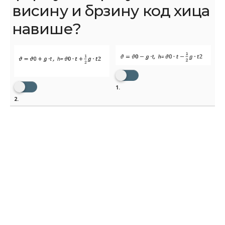
висину и брзину код хица
навише?
1.
2.