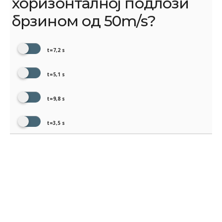
хоризонталној подлози
брзином од 50m/s?
t=7,2 s
t=5,1 s
t=9,8 s
t=3,5 s