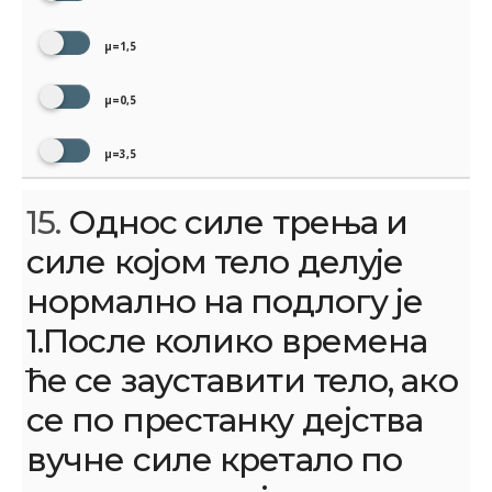
μ=1,5
μ=0,5
μ=3,5
15.
Однос силе трења и
силе којом тело делује
нормално на подлогу је
1.После колико времена
ће се зауставити тело, ако
се по престанку дејства
вучне силе кретало по