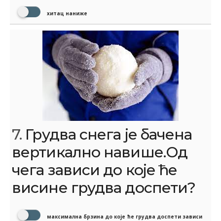
хитац наниже
7.
Грудва снега је бачена
вертикално навише.Од
чега зависи до које ће
висине грудва доспети?
максимална брзина до које ће грудва доспети зависи