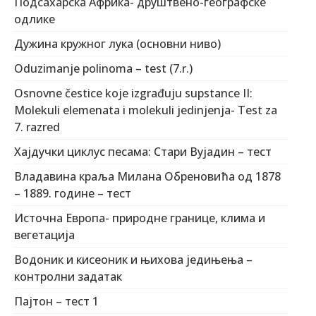
Подсахарска Африка- друштвено-географске
одлике
Дужина кружног лука (основни ниво)
Oduzimanje polinoma – test (7.r.)
Osnovne čestice koje izgrađuju supstance II:
Molekuli elemenata i molekuli jedinjenja- Test za
7. razred
Хајдучки циклус песама: Стари Вујадин – тест
Владавина краља Милана Обреновића од 1878
– 1889. године – тест
Источна Европа- природне границе, клима и
вегетација
Водоник и кисеоник и њихова једињења –
контролни задатак
Пајтон – тест 1