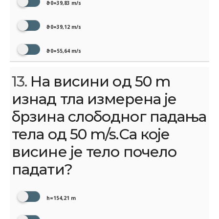
ϑ0=39,83 m/s
ϑ0=39,12 m/s
ϑ0=55,64 m/s
13.
На висини од 50 m
изнад тла измерена је
брзина слободног падања
тела од 50 m/s.Са које
висине је тело почело
падати?
h=154,21 m