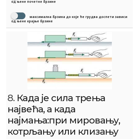
од њене почетне брзине
максимална брзина до које ће грудва доспети зависи
од њене крајње брзине
8.
Када је сила трења
највећа, а када
најмања:при мировању,
котрљању или клизању