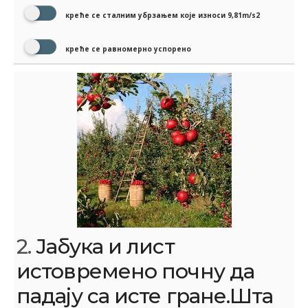
креће се сталним убрзањем које износи 9,81m/s2
креће се равномерно успорено
2.
Јабука и лист
истовремено почну да
падају са исте гране.Шта