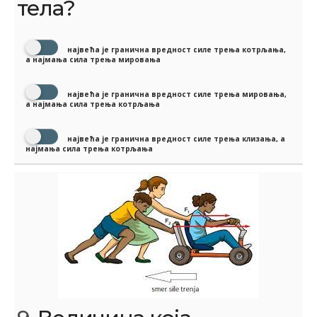
тела?
највећа је гранична вредност силе трења котрљања,
а најмања сила трења мировања
највећа је гранична вредност силе трења мировања,
а најмања сила трења котрљања
највећа је гранична вредност силе трења клизања, а
најмања сила трења котрљања