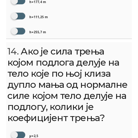
h=177,4 m
h=111,25 m
h=255,7 m
14.
Ако је сила трења
којом подлога делује на
тело које по њој клиза
дупло мања од нормалне
силе којом тело делује на
подлогу, колики је
коефицијент трења?
μ=2,5