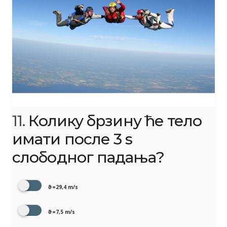
11.
Колику брзину ће тело
имати после 3 s
слободног падања?
ϑ=29,4 m/s
ϑ=7,5 m/s