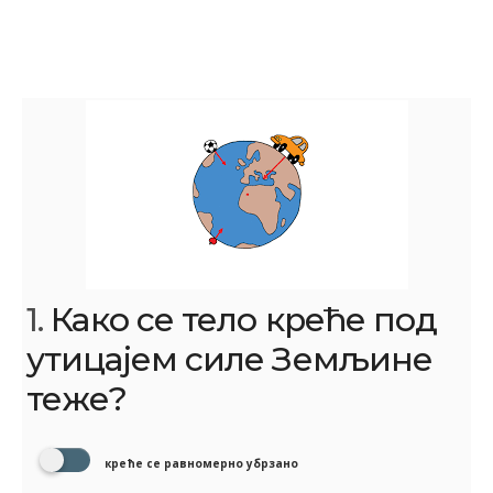
1.
Како се тело креће под
утицајем силе Земљине
теже?
креће се равномерно убрзано