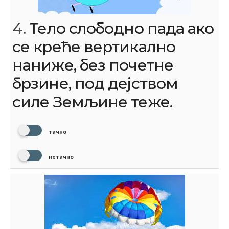
4.
Тело слободно пада ако
се креће вертикално
наниже, без почетне
брзине, под дејством
силе Земљине теже.
тачно
нетачно