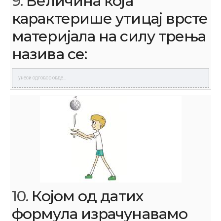
9.
Величина која
карактерише утицај врсте
материјала на силу трења
назива се:
10.
Којом од датих
формула израчунавамо