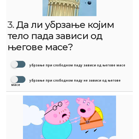
3.
Да ли убрзање којим
тело пада зависи од
његове масе?
убрзање при слободном паду зависи од његове масе
убрзање при слободном паду не зависи од његове
масе