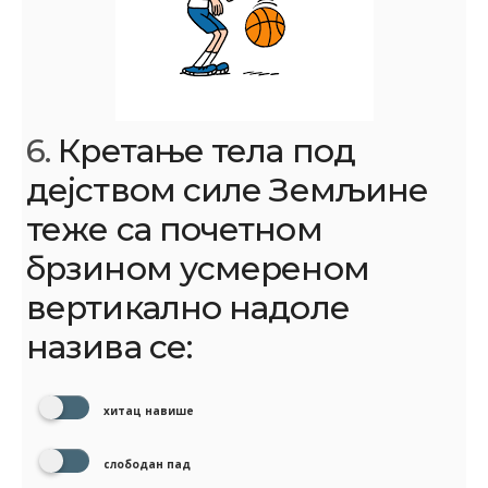
6.
Кретање тела под
дејством силе Земљине
теже са почетном
брзином усмереном
вертикално надоле
назива се:
хитац навише
слободан пад