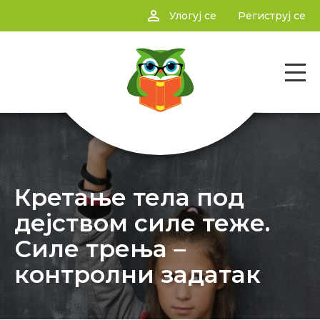
person_outline
Улогуј се
Региструј се
Кретање тела под
дејством силе теже.
Силе трења –
контролни задатак