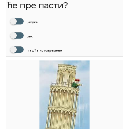
ће пре пасти?
јабука
лист
пашће истовремено