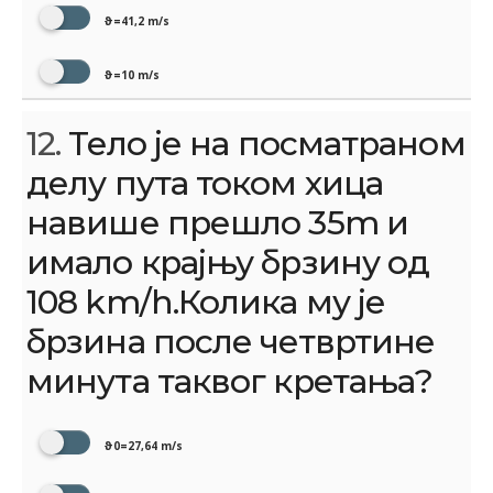
ϑ=41,2 m/s
ϑ=10 m/s
12.
Тело је на посматраном
делу пута током хица
навише прешло 35m и
имало крајњу брзину од
108 km/h.Колика му је
брзина после четвртине
минута таквог кретања?
ϑ0=27,64 m/s