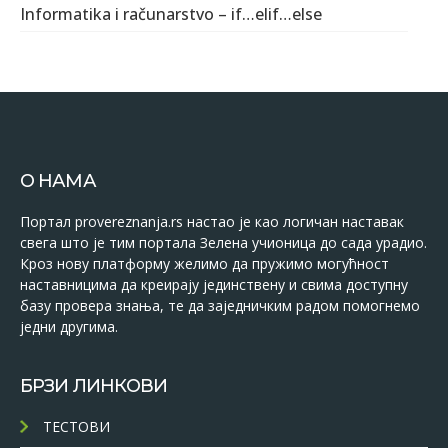
Informatika i računarstvo – if…elif…else
О НАМА
Портал provereznanja.rs настао је као логичан наставак
свега што је тим портала Зелена учионица до сада урадио.
Кроз нову платформу желимо да пружимо могућност
наставницима да креирају јединствену и свима доступну
базу провера знања, те да заједничким радом помогнемо
једни другима.
БРЗИ ЛИНКОВИ
ТЕСТОВИ