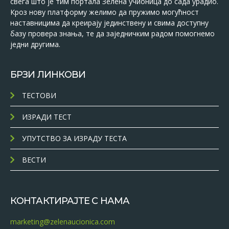
свега што је тим портала Зелена учионица до сада урадио.
Кроз нову платформу желимо да пружимо могућност
наставницима да креирају јединствену и свима доступну
базу провера знања, те да заједничким радом помогнемо
једни другима.
БРЗИ ЛИНКОВИ
ТЕСТОВИ
ИЗРАДИ ТЕСТ
УПУТСТВО ЗА ИЗРАДУ ТЕСТА
ВЕСТИ
КОНТАКТИРАЈТЕ С НАМА
marketing@zelenaucionica.com