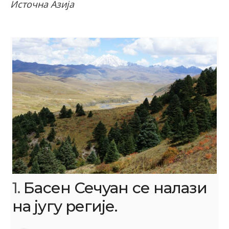
Источна Азија
1.
Басен Сечуан се налази
на југу регије.