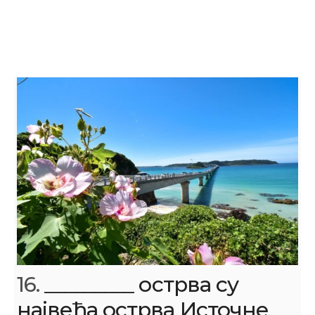
16.
_________ острва су
највећа острва Источне