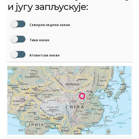
и југу запљускује:
Северни ледени океан
Тихи океан
Атлантски океан