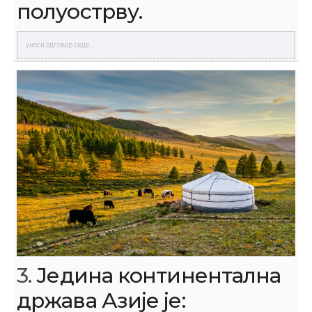
полуострву.
3.
Једина континентална
држава Азије је: