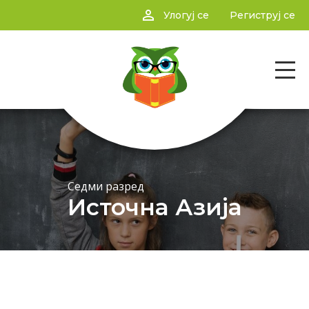
person_outline
Улогуј се
Региструј се
Седми разред
Источна Азија