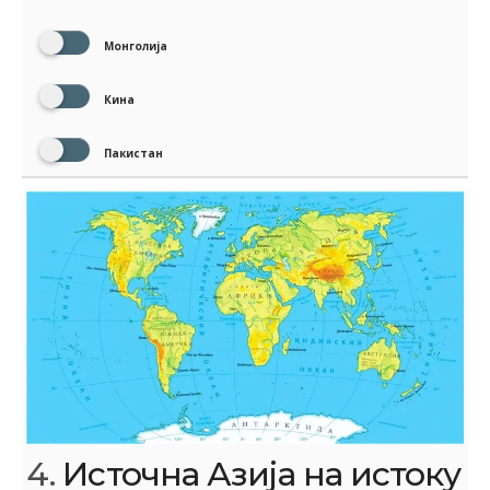
Монголија
Кина
Пакистан
4.
Источна Азија на истоку