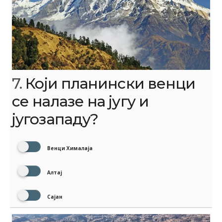
7.
Који планински венци
се налазе на југу и
југозападу?
Венци Хималаја
Алтај
Сајан