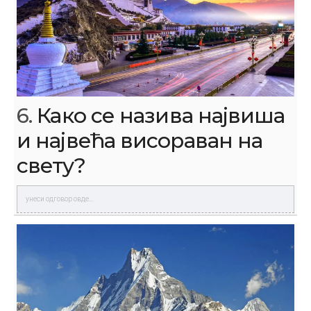
6.
Како се назива највиша
и највећа висораван на
свету?