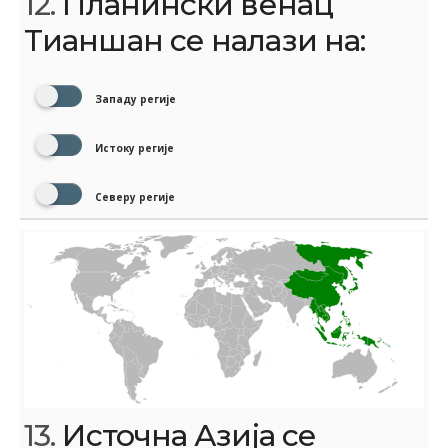
12.
Планински венац
Тианшан се налази на:
Западу регије
Истоку регије
Северу регије
13.
Источна Азија се