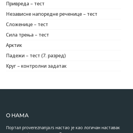
Привреда – тест
Независне напоредне реченице – тест
Сложенице – тест
Сила трења – тест
Арктик
Падежи – тест (7. разред)
Круг – контролни задатак
О НАМА
Портал provereznanja.rs настао је као логичан наставак