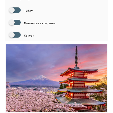
Тибет
Монголска висораван
Сечуан