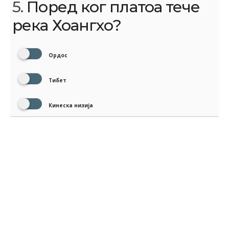
5.
Поред ког платоа тече
река Хоангхо?
Ордос
Тибет
Кинеска низија