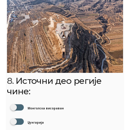
8.
Источни део регије
чине:
Монголска висораван
Џунгарија