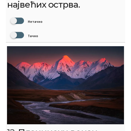
највећих острва.
Нетачно
Тачно