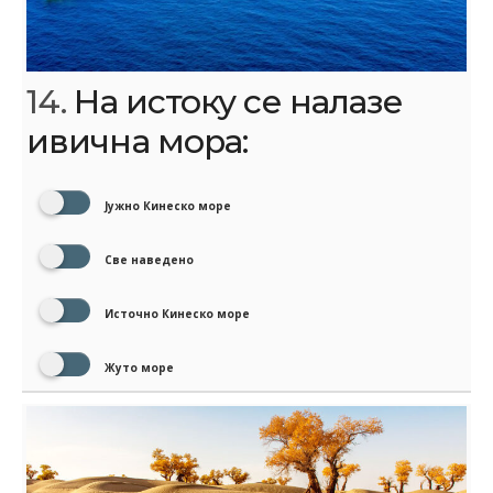
14.
На истоку се налазе
ивична мора:
Јужно Кинеско море
Све наведено
Источно Кинеско море
Жуто море