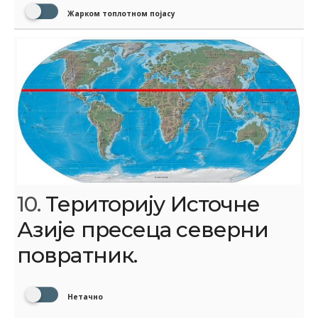
Жарком топлотном појасу
10.
Територију Источне
Азије пресеца северни
повратник.
Нетачно