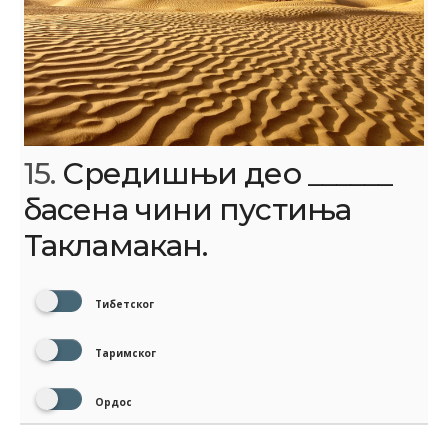
15.
Средишњи део ______
басена чини пустиња
Такламакан.
Тибетског
Таримског
Ордос