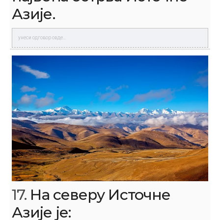
Азије.
17.
На северу Источне
Азије је: