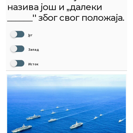
назива још и ,,далеки
______'' због свог положаја.
Југ
Запад
Исток