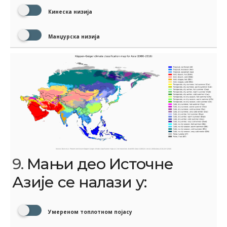
Кинеска низија
Манџурска низија
9.
Мањи део Источне
Азије се налази у:
Умереном топлотном појасу