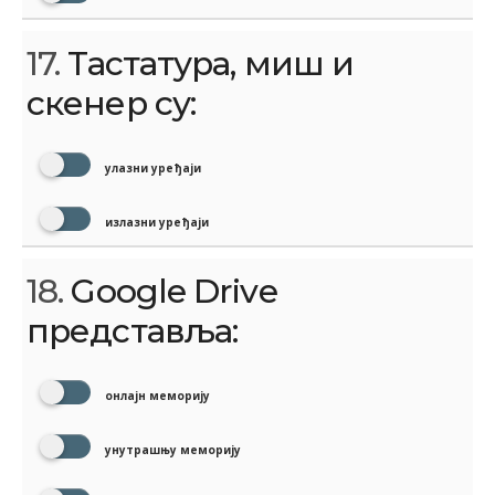
17.
Тастатура, миш и
скенер су:
улазни уређаји
излазни уређаји
18.
Google Drive
представља:
онлајн меморију
унутрашњу меморију