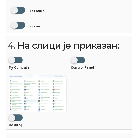
нетачно
тачно
4.
На слици је приказан:
My Computer
Control Panel
Desktop