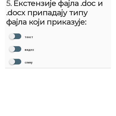
5.
Екстензије фајла .doc и
.docx припадају типу
фајла који приказује:
текст
видео
слику