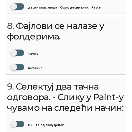
десни клик миша - Copy, десни клик - Paste
8.
Фајлови се налазе у
фолдерима.
тачно
нетачно
9.
Селектуј два тачна
одговора. - Слику у Paint-у
чувамо на следећи начин:
Ништа од понуђеног