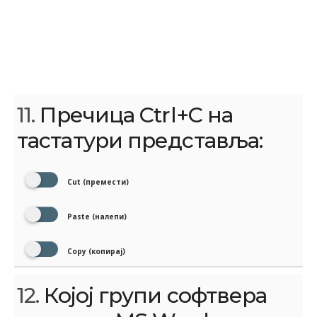
11.
Пречица Ctrl+C на
тастатури представља:
Cut (премести)
Paste (налепи)
Copy (копирај)
12.
Којој групи софтвера