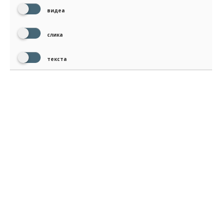
видеа
слика
текста