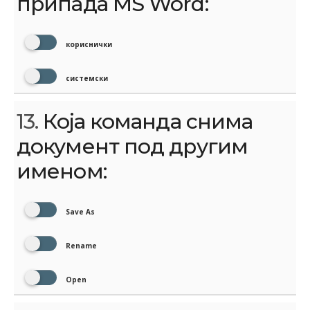
припада MS Word:
кориснички
системски
13.
Која команда снима
документ под другим
именом:
Save As
Rename
Open