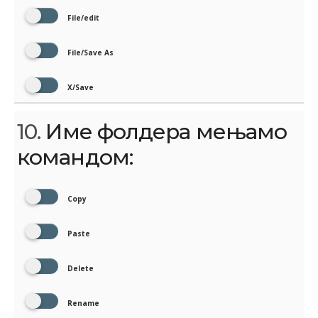
File/edit
File/Save As
X/Save
10.
Име фолдера мењамо
командом:
Copy
Paste
Delete
Rename