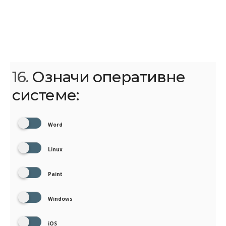
16.
Означи оперативне
системе:
Word
Linux
Paint
Windows
iOS