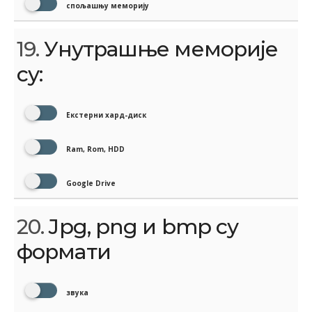
спољашњу меморију
19.
Унутрашње меморије
су:
Екстерни хард-диск
Ram, Rom, HDD
Google Drive
20.
Jpg, png и bmp су
формати
звука