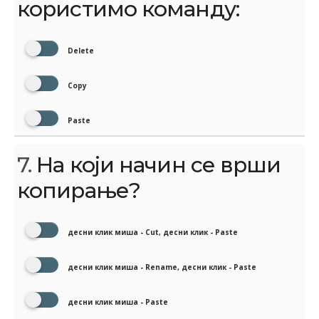
користимо команду:
Delete
Copy
Paste
7.
На који начин се врши
копирање?
десни клик миша - Cut, десни клик - Paste
десни клик миша - Rename, десни клик - Paste
десни клик миша - Paste