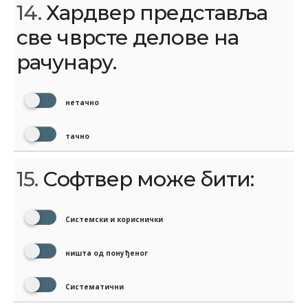
14.
Хардвер представља
све чврсте делове на
рачунару.
нетачно
тачно
15.
Софтвер може бити:
Системски и кориснички
ништа од понуђеног
Систематични