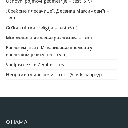
Osnovni pojmovi geometrije – test (5.r.)
„Сребрне плесачице“, Десанка Максимовић –
тест
Grčka kultura i religija – test (5.r.)
Множење и дељење разломака – тест
Енглески језик: Исказивање времена у
енглеском језику-тест (5.р.)
Spoljašnje sile Zemlje – test
Непроменљиве речи – тест (5. и 6. разред)
О НАМА