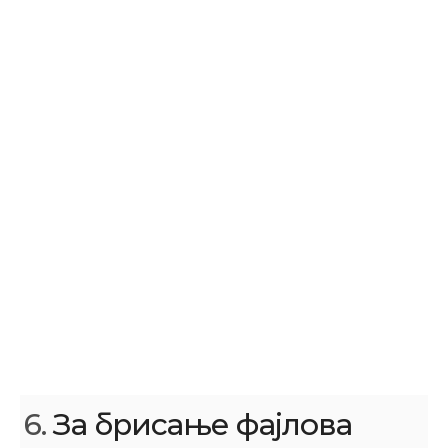
6.
За брисање фајлова