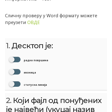
Сличну проверу у Word формату можете
преузети
ОВДЕ
1.
Десктоп је:
радна површина
иконица
статусна линија
2.
Који фајл од понуђених
је највећи (укуцај назив