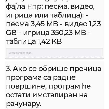
фајла нпр: песма, видео,
игрица или таблица): -
песма 3,45 МB - видео 1,23
GB - игрица 350,23 МB -
таблица 1,42 КB
3.
Ако се обрише пречица
програма са радне
површине, програм ће
остати имсталиран на
рачунару.