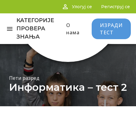
person_outline
Улогуј се
Региструј се
КАТЕГОРИЈЕ
О
ИЗРАДИ
menu
ПРОВЕРА
нама
ТЕСТ
ЗНАЊА
Пети разред
Информатика – тест 2