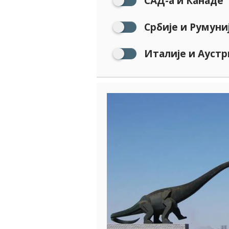
САД-а и Канаде
Србије и Румуни
Италије и Аустр