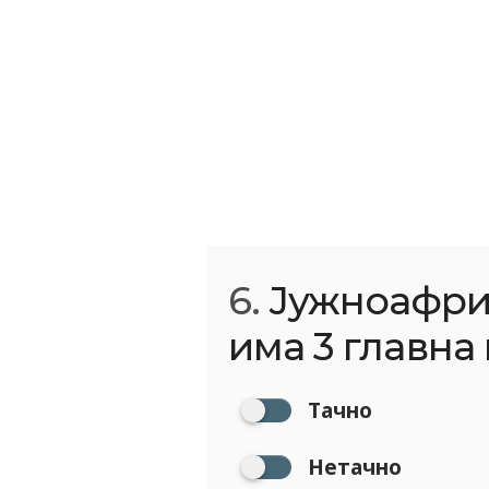
6.
Јужноафри
има 3 главна 
Тачно
Нетачно