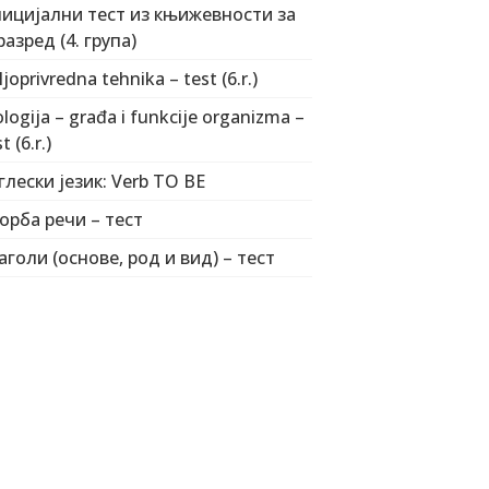
ицијални тест из књижевности за
 разред (4. група)
ljoprivredna tehnika – test (6.r.)
ologija – građa i funkcije organizma –
t (6.r.)
глески језик: Verb TO BE
орба речи – тест
аголи (основе, род и вид) – тест