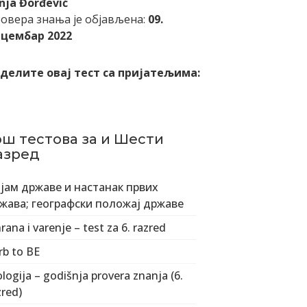
nja Đorđević
овера знања је објављена:
09.
цембар 2022
делите овај тест са пријатељима:
ош тестова за и Шести
азред
јам државе и настанак првих
жава; географски положај државе
hrana i varenje – test za 6. razred
rb to BE
ologija – godišnja provera znanja (6.
zred)