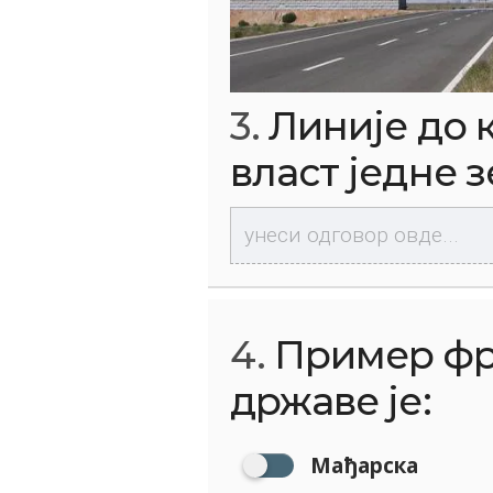
3.
Линије до к
власт једне 
4.
Пример фр
државе је:
Мађарска