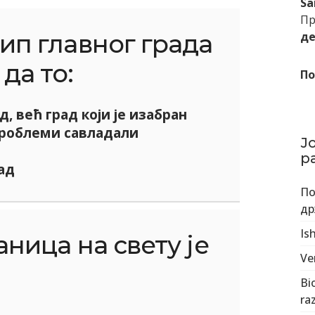
Sa
Пр
ип главног града
де
да то:
По
д, већ град који је изабран
проблеми савладали
Ј
р
ад
По
др
Is
ница на свету је
Ve
Bi
ra