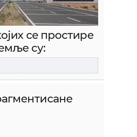
ојих се простире
земље су:
агментисане