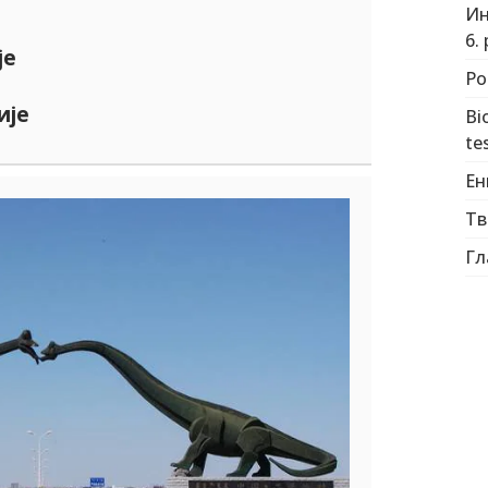
Ин
6.
је
Po
ије
Bi
tes
Eн
Тв
Гл