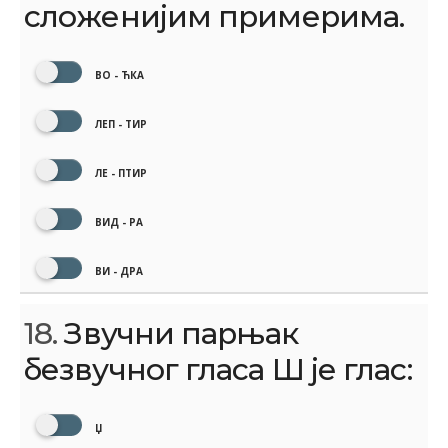
сложенијим примерима.
ВО - ЋКА
ЛЕП - ТИР
ЛЕ - ПТИР
ВИД - РА
ВИ - ДРА
18.
Звучни парњак
безвучног гласа Ш је глас:
Џ