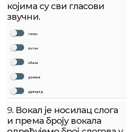
којима су сви гласови
звучни.
талас
поток
обала
долина
дрворед
9.
Вокал је носилац слога
и према броју вокала
одређујемо број слогова у