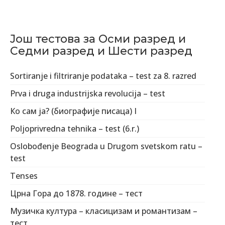
Још тестова за Осми разред и
Седми разред и Шести разред
Sortiranje i filtriranje podataka – test za 8. razred
Prva i druga industrijska revolucijа – test
Ко сам ја? (биографије писаца) I
Poljoprivredna tehnika – test (6.r.)
Oslobođenje Beograda u Drugom svetskom ratu –
test
Tenses
Црна Гора до 1878. године – тест
Музичка култура – класицизам и романтизам –
тест