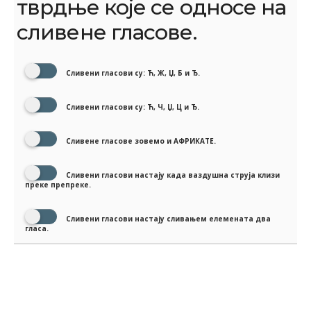
тврдње које се односе на
сливене гласове.
Сливени гласови су: Ћ, Ж, Џ, Б и Ђ.
Сливени гласови су: Ћ, Ч, Џ, Ц и Ђ.
Сливене гласове зовемо и АФРИКАТЕ.
Сливени гласови настају када ваздушна струја клизи
преке препреке.
Сливени гласови настају сливањем елемената два
гласа.