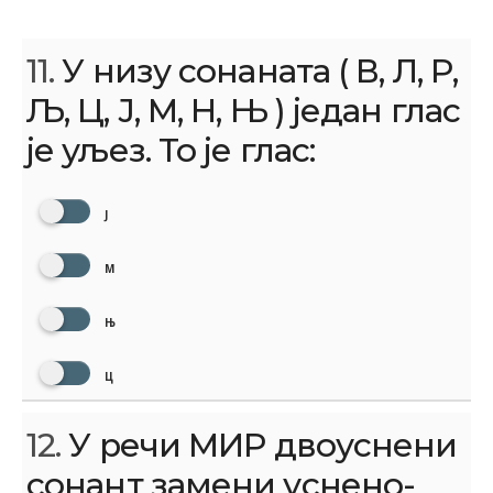
11.
У низу сонаната ( В, Л, Р,
Љ, Ц, Ј, М, Н, Њ ) један глас
је уљез. То је глас:
Ј
М
Њ
Ц
12.
У речи МИР двоуснени
сонант замени уснено-