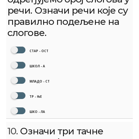
речи. Означи речи које су
правилно подељене на
слогове.
СТАР - ОСТ
ШКОЛ - А
МЛАДО - СТ
ТР - ЊЕ
ШКО - ЛА
10.
Означи три тачне