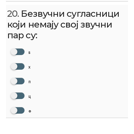
20.
Безвучни сугласници
који немају свој звучни
пар су:
Б
Х
П
Ц
Ф