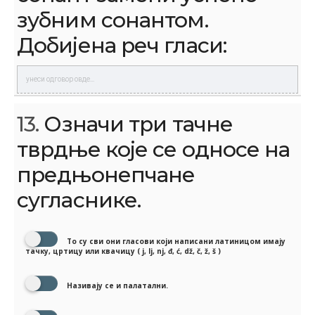
зубним сонантом.
Добијена реч гласи:
13.
Означи три тачне
тврдње које се односе на
предњонепчане
сугласнике.
То су сви они гласови који написани латиницом имају
тачку, цртицу или квачицу ( j, lj, nj, đ, ć, dž, č, ž, š )
Називају се и палатални.