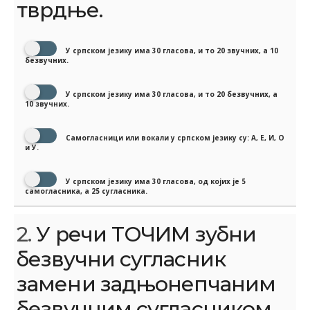
тврдње.
У српском језику има 30 гласова, и то 20 звучних, а 10
безвучних.
У српском језику има 30 гласова, и то 20 безвучних, а
10 звучних.
Самогласници или вокали у српском језику су: А, Е, И, О
и У.
У српском језику има 30 гласова, од којих је 5
самогласника, а 25 сугласника.
2.
У речи ТОЧИМ зубни
безвучни сугласник
замени задњонепчаним
безвучним сугласником.