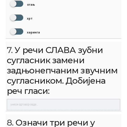
огањ
хрт
харинга
7.
У речи СЛАВА зубни
сугласник замени
задњонепчаним звучним
сугласником. Добијена
реч гласи:
8.
Означи три речи у