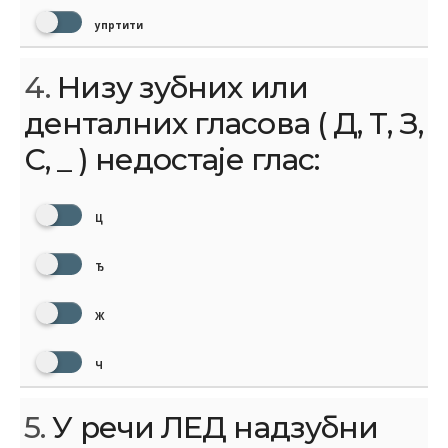
упртити
4.
Низу зубних или
денталних гласова ( Д, Т, З,
С, _ ) недостаје глас:
Ц
Ђ
Ж
Ч
5.
У речи ЛЕД надзубни