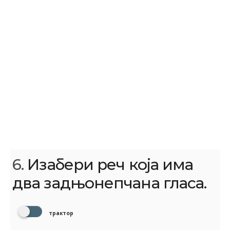
6.
Изабери реч која има
два задњонепчана гласа.
трактор