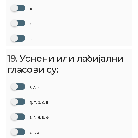
Ж
З
Њ
19.
Уснени или лабијални
гласови су:
Р, Л, Н
Д, Т, З, С, Ц
Б, П, М, В, Ф
К, Г, Х