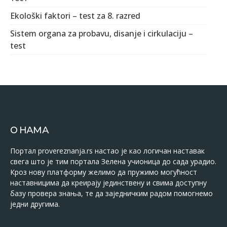
Ekološki faktori – test za 8. razred
Sistem organa za probavu, disanje i cirkulaciju –
test
О НАМА
Портал provereznanja.rs настао је као логичан наставак
свега што је тим портала Зелена учионица до сада урадио.
Кроз нову платформу желимо да пружимо могућност
наставницима да креирају јединствену и свима доступну
базу провера знања, те да заједничким радом помогнемо
једни другима.