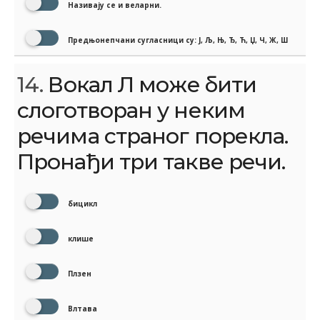
Називају се и веларни.
Предњонепчани сугласници су: Ј, Љ, Њ, Ђ, Ћ, Џ, Ч, Ж, Ш
14.
Вокал Л може бити
слоготворан у неким
речима страног порекла.
Пронађи три такве речи.
бицикл
клише
Плзен
Влтава