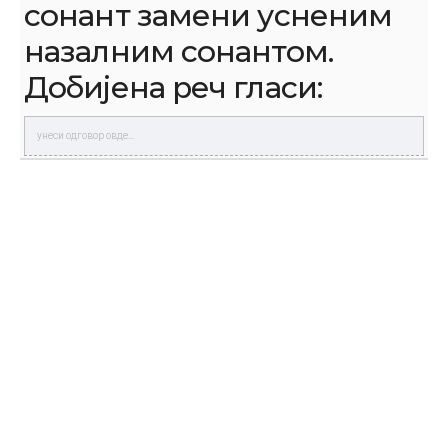
сонант замени усненим
назалним сонантом.
Добијена реч гласи: