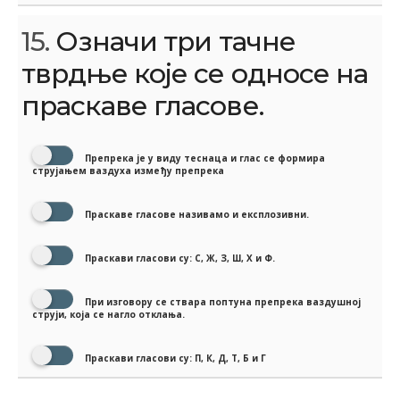
15.
Означи три тачне
тврдње које се односе на
праскаве гласове.
Препрека је у виду теснаца и глас се формира
струјањем ваздуха између препрека
Праскаве гласове називамо и експлозивни.
Праскави гласови су: С, Ж, З, Ш, Х и Ф.
При изговору се ствара поптуна препрека ваздушној
струји, која се нагло отклања.
Праскави гласови су: П, К, Д, Т, Б и Г