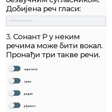
Добијена реч гласи:
3.
Сонант Р у неким
речима може бити вокал.
Пронађи три такве речи.
скратити
трње
радио
рђавост