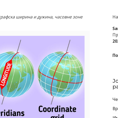
графска ширина и дужина, часовне зоне
На
Sa
Пр
20
По
Ј
р
Че
Вр
Им