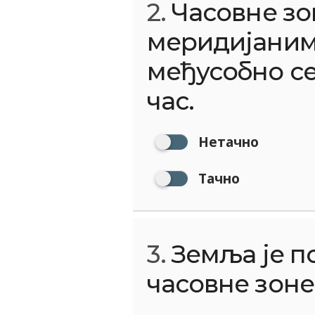
2.
Часовне зо
меридијанима
међусобно се 
час.
Нетачно
Тачно
3.
Земља је п
часовне зоне