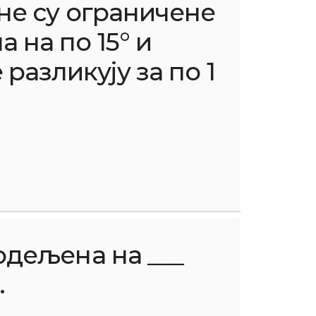
не су ограничене
 на по 15° и
разликују за по 1
одељена на ___
.