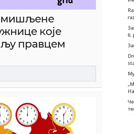
Ra
 замишљене
ra
За
ужнице које
6.
мљу правцем
За
Dr
st
Му
„М
На
Че
те