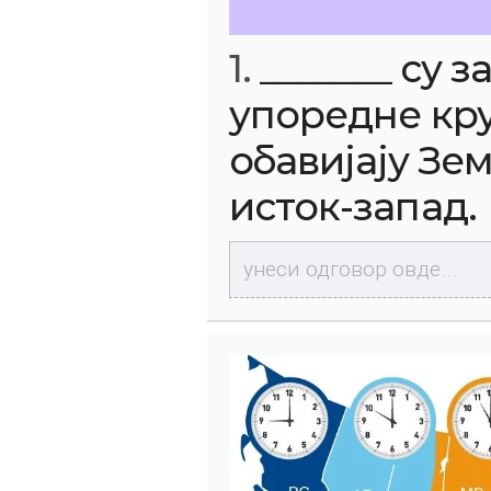
1.
_______ су
упоредне кр
обавијају Зе
исток-запад.