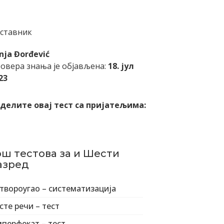
ставник
nja Đorđević
овера знања је објављена:
18. јул
23
делите овај тест са пријатељима:
ош тестова за и Шести
азред
твороугао – систематизација
сте речи – тест
перфекат – тест