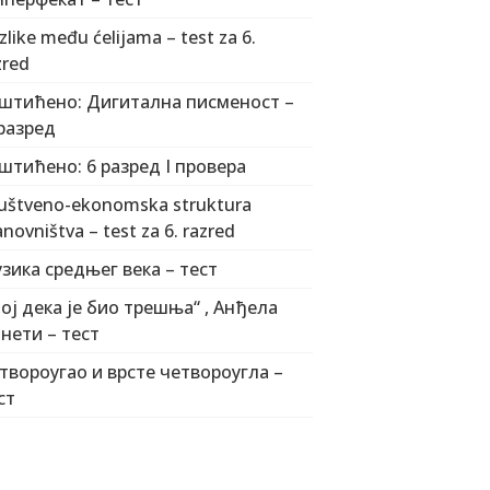
zlike među ćelijama – test za 6.
zred
штићено: Дигитална писменост –
 разред
штићено: 6 разред I провера
uštveno-ekonomska struktura
anovništva – test za 6. razred
зика средњег века – тест
ој дека је био трешња“ , Анђела
нети – тест
твороугао и врсте четвороугла –
ст