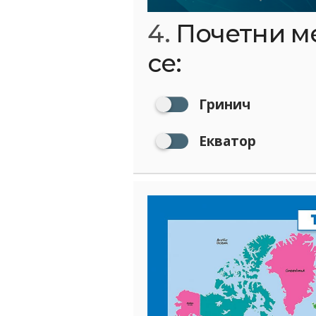
4.
Почетни м
се:
Гринич
Екватор