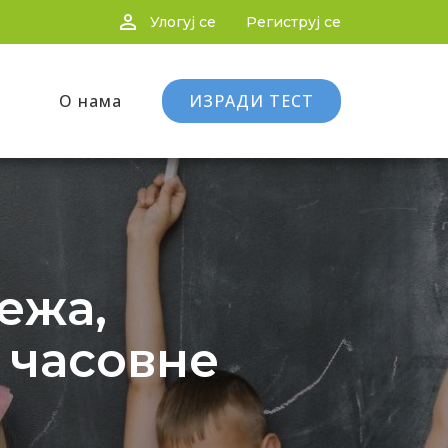
person_outline
Улогуј се
Региструј се
О нама
ИЗРАДИ ТЕСТ
ежа,
 часовне