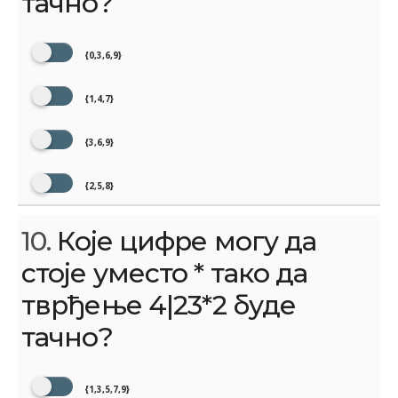
тачно?
{0,3,6,9}
{1,4,7}
{3,6,9}
{2,5,8}
10.
Које цифре могу да
стоје уместо * тако да
тврђење 4|23*2 буде
тачно?
{1,3,5,7,9}