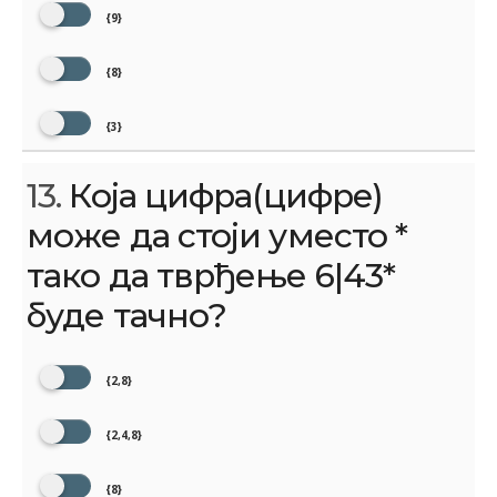
{9}
{8}
{3}
13.
Која цифра(цифре)
може да стоји уместо *
тако да тврђење 6|43*
буде тачно?
{2,8}
{2,4,8}
{8}