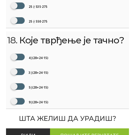
25 ∤ 535·275
25 ∤ 550·275
18.
Које тврђење је тачно?
4∣(28+24·15)
3∣(28+24·15)
5∣(28+24·15)
9∣(28+24·15)
ШТА ЖЕЛИШ ДА УРАДИШ?