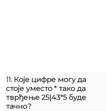
11.
Које цифре могу да
стоје уместо * тако да
тврђење 25|43*5 буде
тачно?