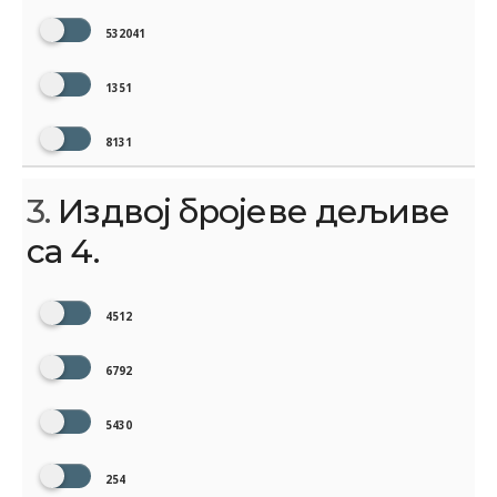
532041
1351
8131
3.
Издвој бројеве дељиве
са 4.
4512
6792
5430
254