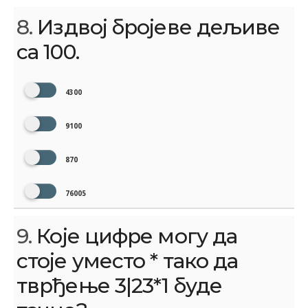
8.
Издвој бројеве дељиве
са 100.
4300
9100
870
76005
9.
Које цифре могу да
стоје уместо * тако да
тврђење 3|23*1 буде