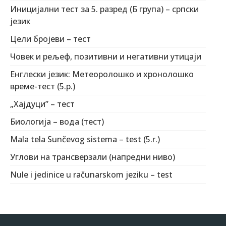
Иницијални тест за 5. разред (Б група) – српски
језик
Цели бројеви – тест
Човек и рељеф, позитивни и негативни утицаји
Енглески језик: Метеоролошко и хронолошко
време-тест (5.р.)
„Хајдуци” – тест
Биологија – вода (тест)
Mala tela Sunčevog sistema – test (5.r.)
Углови на трансверзали (напредни ниво)
Nule i jedinice u računarskom jeziku – test