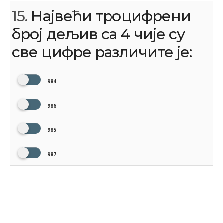
15.
Највећи троцифрени
број дељив са 4 чије су
све цифре различите је:
984
986
985
987