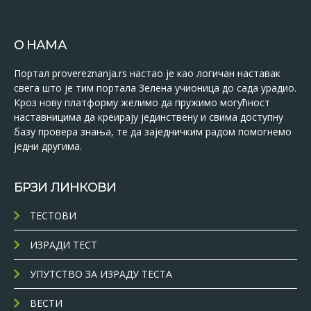
О НАМА
Портал provereznanja.rs настао је као логичан наставак
свега што је тим портала Зелена учионица до сада урадио.
Кроз нову платформу желимо да пружимо могућност
наставницима да креирају јединствену и свима доступну
базу провера знања, те да заједничким радом помогнемо
једни другима.
БРЗИ ЛИНКОВИ
ТЕСТОВИ
ИЗРАДИ ТЕСТ
УПУТСТВО ЗА ИЗРАДУ ТЕСТА
ВЕСТИ