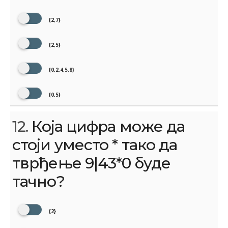
{2,7}
{2,5}
{0,2,4,5,8}
{0,5}
12.
Која цифра може да
стоји уместо * тако да
тврђење 9|43*0 буде
тачно?
{2}