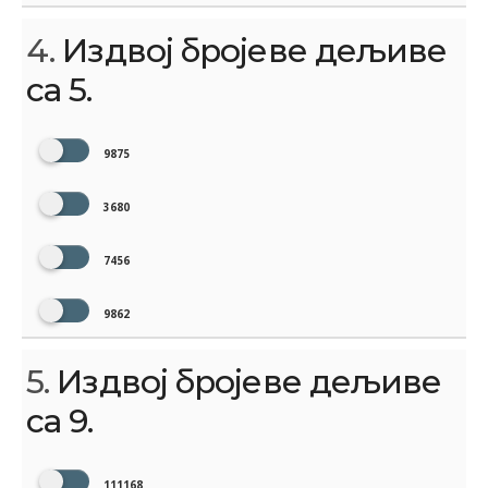
4.
Издвој бројеве дељиве
са 5.
9875
3680
7456
9862
5.
Издвој бројеве дељиве
са 9.
111168