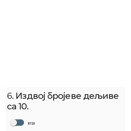
6.
Издвој бројеве дељиве
са 10.
8720