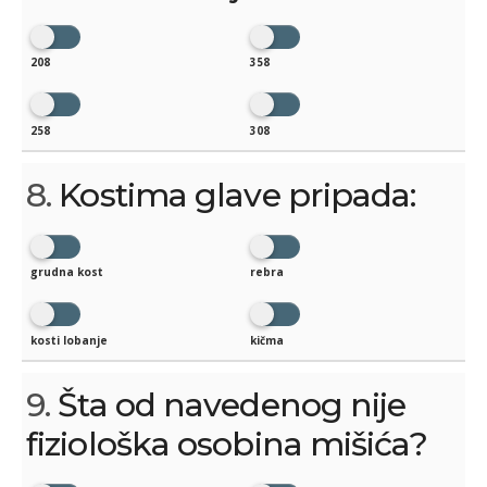
208
358
258
308
8.
Kostima glave pripada:
grudna kost
rebra
kosti lobanje
kičma
9.
Šta od navedenog nije
fiziološka osobina mišića?