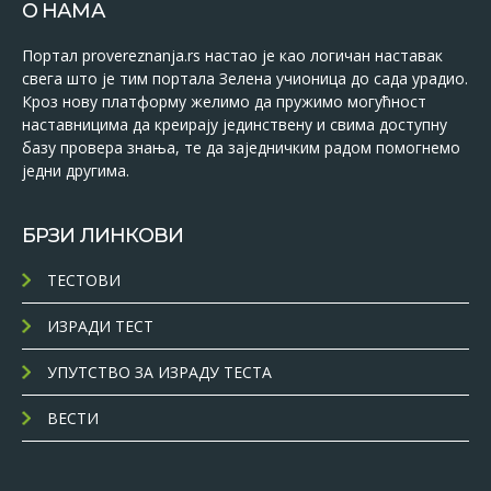
О НАМА
Портал provereznanja.rs настао је као логичан наставак
свега што је тим портала Зелена учионица до сада урадио.
Кроз нову платформу желимо да пружимо могућност
наставницима да креирају јединствену и свима доступну
базу провера знања, те да заједничким радом помогнемо
једни другима.
БРЗИ ЛИНКОВИ
ТЕСТОВИ
ИЗРАДИ ТЕСТ
УПУТСТВО ЗА ИЗРАДУ ТЕСТА
ВЕСТИ