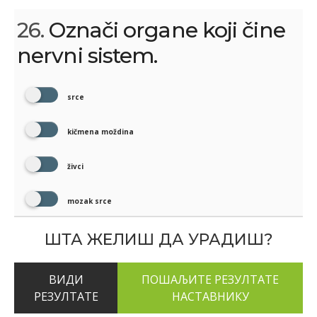
26.
Označi organe koji čine
nervni sistem.
srce
kičmena moždina
živci
mozak srce
ШТА ЖЕЛИШ ДА УРАДИШ?
ВИДИ
РЕЗУЛТАТЕ