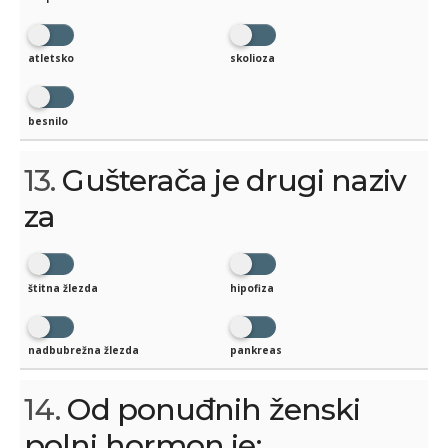
atletsko
skolioza
besnilo
13.
Gušterača je drugi naziv
za
štitna žlezda
hipofiza
nadbubrežna žlezda
pankreas
14.
Od ponuđnih ženski
polni hormon je: