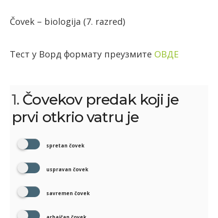
Čovek – biologija (7. razred)
Тест у Ворд формату преузмите
ОВДЕ
1.
Čovekov predak koji je
prvi otkrio vatru je
spretan čovek
uspravan čovek
savremen čovek
arhaičan čovek