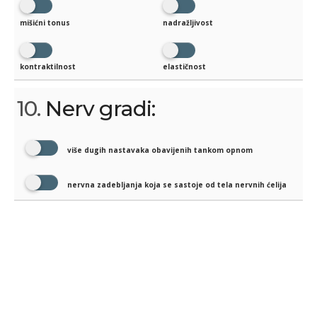
mišićni tonus
nadražljivost
kontraktilnost
elastičnost
10.
Nerv gradi:
više dugih nastavaka obavijenih tankom opnom
nervna zadebljanja koja se sastoje od tela nervnih ćelija