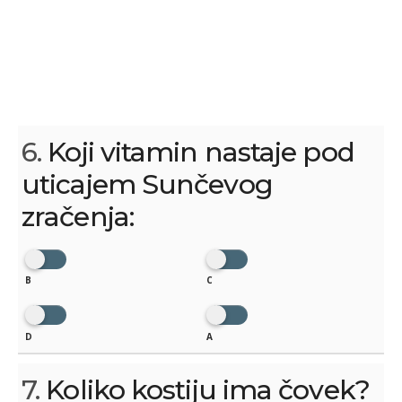
6.
Koji vitamin nastaje pod
uticajem Sunčevog
zračenja:
B
C
D
A
7.
Koliko kostiju ima čovek?