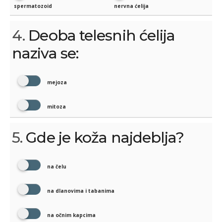
spermatozoid
nervna ćelija
4.
Deoba telesnih ćelija
naziva se:
mejoza
mitoza
5.
Gde je koža najdeblja?
na čelu
na dlanovima i tabanima
na očnim kapcima