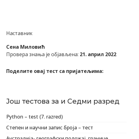
Наставник
Сена Миловић
Провера знања је објављена:
21. април 2022
Поделите овај тест са пријатељима:
Још тестова за и Седми разред
Python – test (7. razred)
Степен и научни запис броја – тест
Аустралија- географски положај, границе,