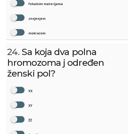
fekalnim materijama
znojenjem
mokraćom
24.
Sa koja dva polna
hromozoma j određen
ženski pol?
XX
XY
ŽŽ