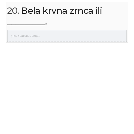
20.
Bela krvna zrnca ili
_________.