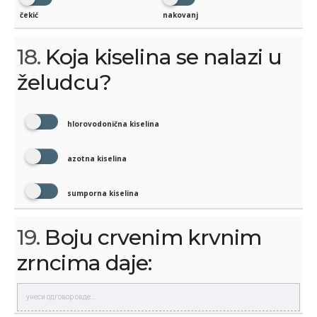
čekić
nakovanj
18.
Koja kiselina se nalazi u
želudcu?
hlorovodonična kiselina
azotna kiselina
sumporna kiselina
19.
Boju crvenim krvnim
zrncima daje: