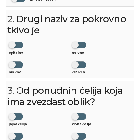
2.
Drugi naziv za pokrovno
tkivo je
epitelno
nervno
mišićno
vezivno
3.
Od ponuđnih ćelija koja
ima zvezdast oblik?
jajna ćelija
krvna ćelija