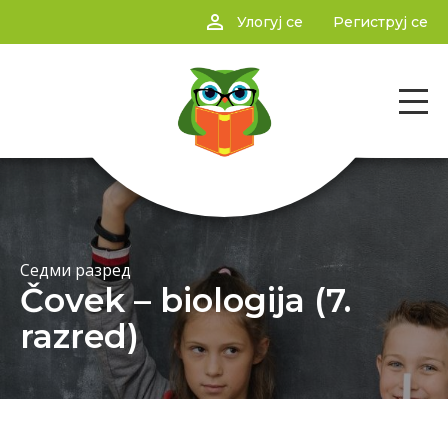
person_outline
Улогуј се
Региструј се
Седми разред
Čovek – biologija (7.
razred)