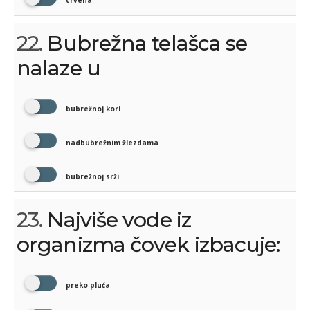
22.
Bubrežna telašca se
nalaze u
bubrežnoj kori
nadbubrežnim žlezdama
bubrežnoj srži
23.
Najviše vode iz
organizma čovek izbacuje:
preko pluća