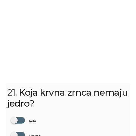
21.
Koja krvna zrnca nemaju
jedro?
bela
crvena