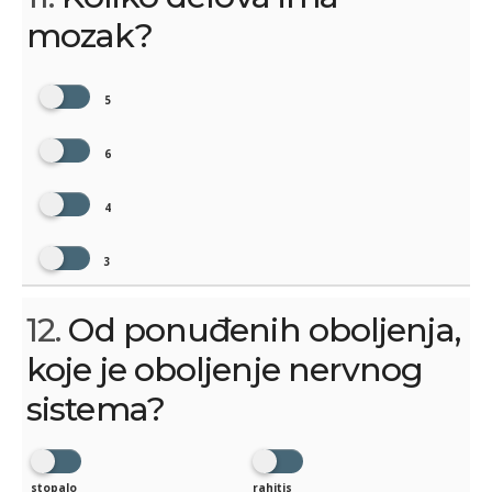
mozak?
5
6
4
3
12.
Od ponuđenih oboljenja,
koje je oboljenje nervnog
sistema?
stopalo
rahitis