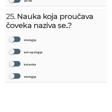
2n=46
25.
Nauka koja proučava
čoveka naziva se..?
ekologija
antropologija
botanika
ekologija