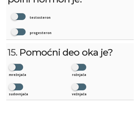
testosteron
progesteron
15.
Pomoćni deo oka je?
mrežnjača
rožnjača
sudovnjača
vežnjača