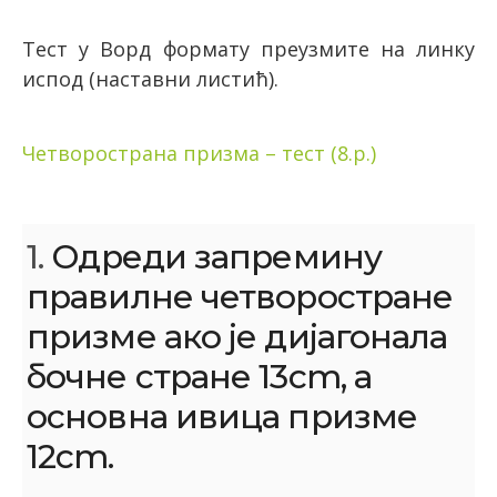
Тест у Ворд формату преузмите на линку
испод (наставни листић).
Четворострана призма – тест (8.р.)
1.
Одреди запремину
правилне четворостране
призме ако је дијагонала
бочне стране 13cm, а
основна ивица призме
12cm.