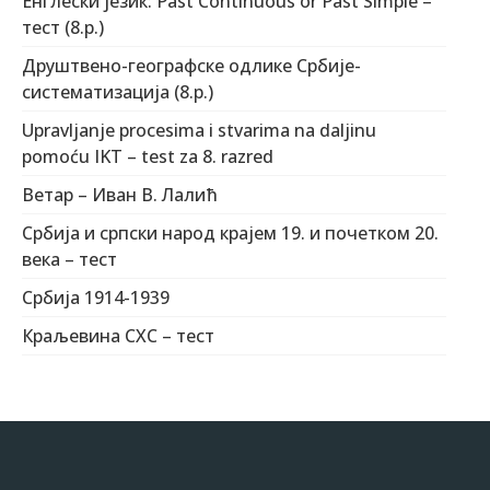
Енглески језик: Past Continuous or Past Simple –
тест (8.р.)
Друштвено-географске одлике Србије-
систематизација (8.р.)
Upravljanje procesima i stvarima na daljinu
pomoću IKT – test za 8. razred
Ветар – Иван В. Лалић
Србија и српски народ крајем 19. и почетком 20.
века – тест
Србија 1914-1939
Краљевина СХС – тест