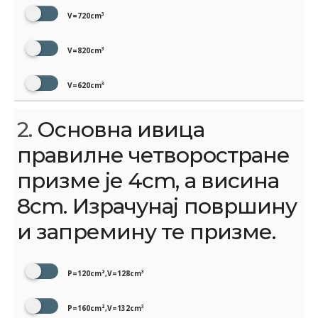
V=720cm³
V=820cm³
V=620cm³
2.
Основна ивица
правилне четворостране
призме је 4сm, а висина
8сm. Израчунај површину
и запремину тe призме.
P=120cm²,V=128cm³
P=160cm²,V=132cm³