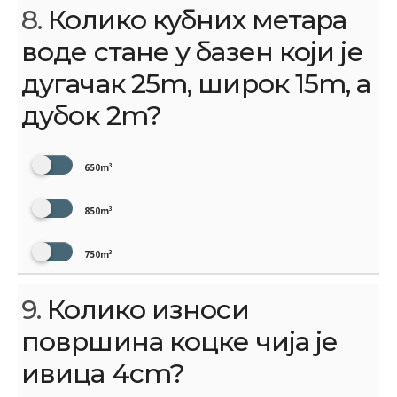
8.
Колико кубних метара
воде стане у базен који је
дугачак 25m, широк 15m, а
дубок 2m?
650m³
850m³
750m³
9.
Колико изнoси
површина коцке чија је
ивица 4cm?