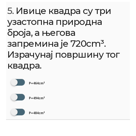
5.
Ивице квадра су три
узастопна природна
броја, а његова
запремина је 720сm³.
Израчунај површину тог
квадра.
P=464cm²
P=494cm²
P=484cm²