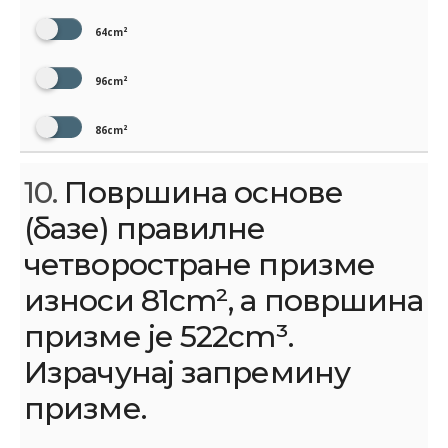
64cm²
96cm²
86cm²
10.
Површина основе
(базе) правилне
четворостране призме
износи 81cm², а површина
призме је 522cm³.
Израчунај запремину
призме.