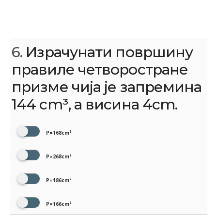
6.
Израчунати површину
правиле четворостране
призме чија је запремина
144 cm³, а висина 4cm.
P=168cm²
P=268cm²
P=186cm²
P=166cm²