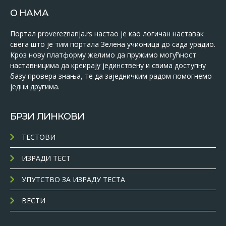
О НАМА
Портал provereznanja.rs настао је као логичан наставак
свега што је тим портала Зелена учионица до сада урадио.
Кроз нову платформу желимо да пружимо могућност
наставницима да креирају јединствену и свима доступну
базу провера знања, те да заједничким радом помогнемо
једни другима.
БРЗИ ЛИНКОВИ
ТЕСТОВИ
ИЗРАДИ ТЕСТ
УПУТСТВО ЗА ИЗРАДУ ТЕСТА
ВЕСТИ