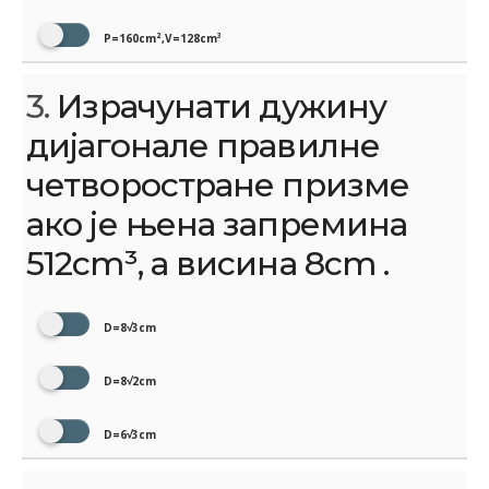
P=160cm²,V=128cm³
3.
Израчунати дужину
дијагонале правилне
четворостране призме
ако је њена запремина
512cm³, а висина 8cm .
D=8√3cm
D=8√2cm
D=6√3cm