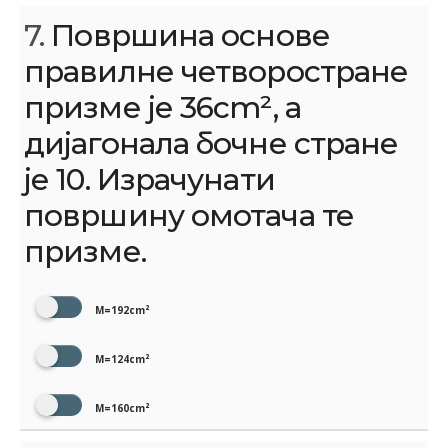
7.
Површина основе
правилне четворостране
призме је 36cm², а
дијагонала бочне стране
је 10. Израчунати
површину омотача те
призме.
М=192cm²
М=124cm²
М=160cm²