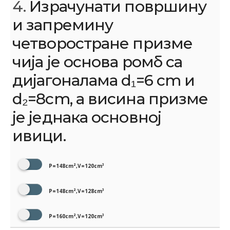
4.
Израчунати површину
и запремину
четворостране призме
чија је основа ромб са
дијагоналама d₁=6 cm и
d₂=8cm, а висина призме
је једнака основној
ивици.
P=148cm²,V=120cm³
P=148cm²,V=128cm³
P=160cm²,V=120cm³