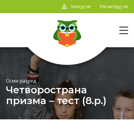
person_outline
Улогуј се
Региструј се
Осми разред
Четворострана
призма – тест (8.р.)