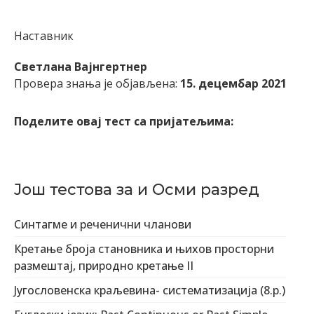
Наставник
Светлана Вајнгертнер
Провера знања је објављена:
15. децембар 2021
Поделите овај тест са пријатељима:
Још тестова за и Осми разред
Синтагме и реченични чланови
Кретање броја становника и њихов просторни
размештај, природно кретање II
Југословенска краљевина- систематизација (8.р.)