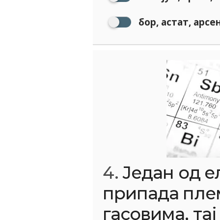
бор, астат, арсе
4.
Један од е
припада пл
гасовима, тај