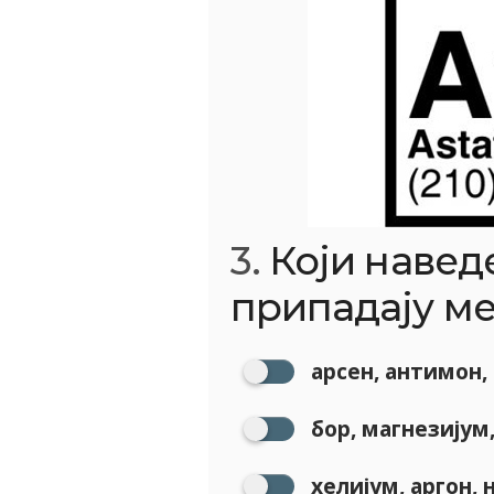
3.
Који навед
припадају м
арсен, антимон,
бор, магнезијум,
хелијум, аргон, 