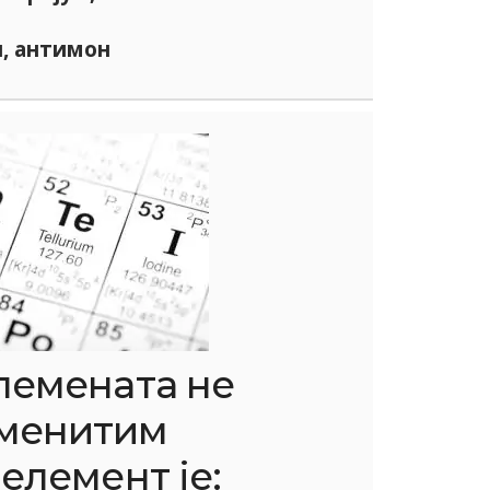
н, антимон
лемената не
еменитим
 елемент је: