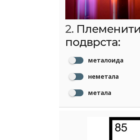
2.
Племенити 
подврста:
металоида
неметала
метала