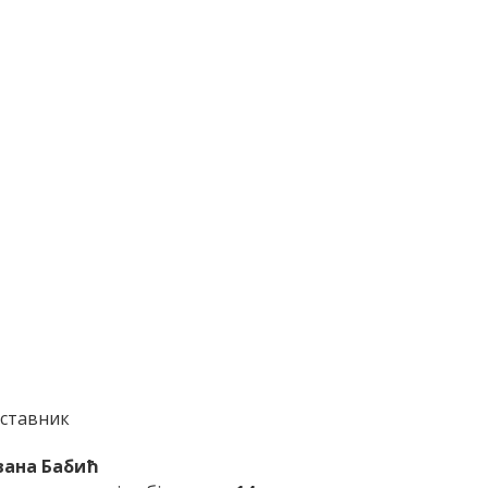
ставник
вана Бабић