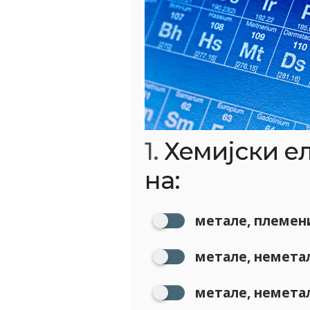
1.
Хемијски е
на:
метале, племени
метале, немета
метале, немета