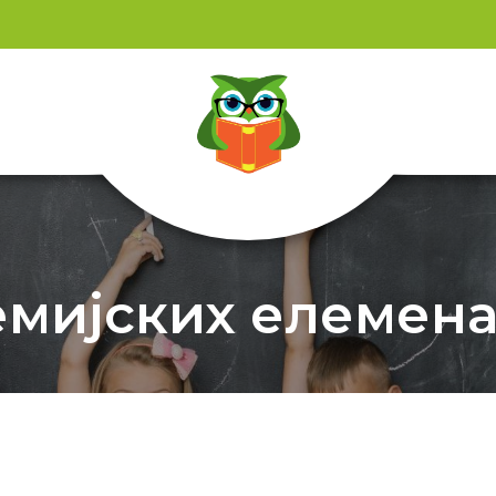
емијских елеменат