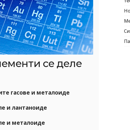
те
Но
Ме
Си
Па
лементи се деле
те гасове и металоиде
ле и лантаноиде
ле и металоиде