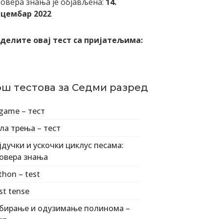
овера знања је објављена:
14.
цембар 2022
делите овај тест са пријатељима:
ош тестова за Седми разред
game – тест
ла трења – тест
јдучки и ускочки циклус песама:
овера знања
thon – test
st tense
бирање и одузимање полинома –