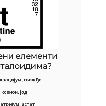
ени елементи
еталоидима?
 калцијум, гвожђе
 ксенон, јод
натријум, астат