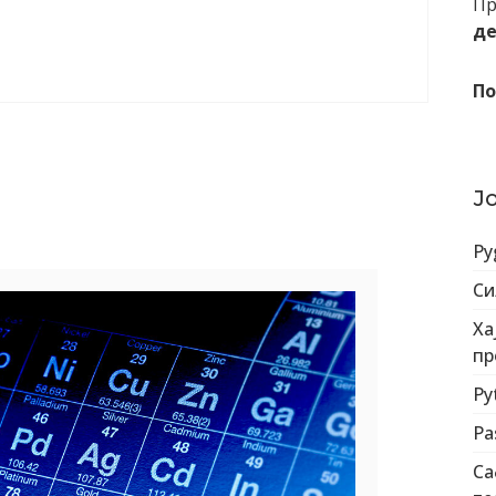
Пр
де
По
Ј
Py
Си
Ха
пр
Py
Pa
Са