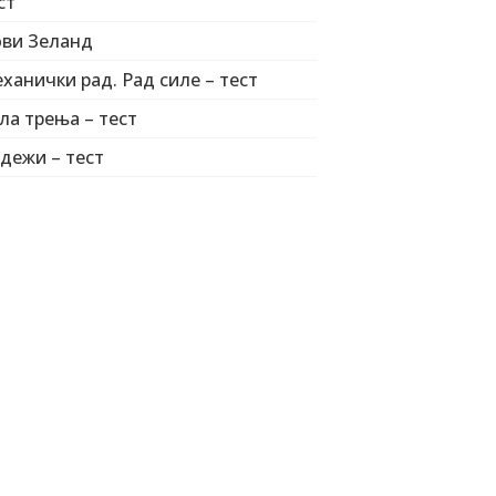
ст
ви Зеланд
ханички рад. Рад силе – тест
ла трења – тест
дежи – тест