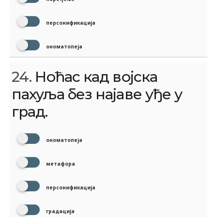
персонификација
ономатопеја
24.
Ноћас кад војска
пахуља без најаве уђе у
град.
ономатопеја
метафора
персонификација
градација