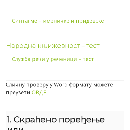
Синтагме – именичке и придевске
Народна књижевност – тест
Служба речи у реченици – тест
Сличну проверу у Word формату можете
преузети
ОВДЕ
1.
Скраћено поређење
или __________.