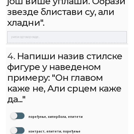
још више уплаши. Образи
звезде блистави су, али
хладни".
4.
Напиши назив стилске
фигуре у наведеном
примеру: "Он главом
каже не, Али срцем каже
да..."
поређење, хипербола, епитети
контраст, епитети, поређење