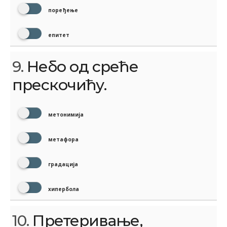
поређење
епитет
9.
Небо од среће
прескочићу.
метонимија
метафора
градација
хипербола
10.
Претеривање,