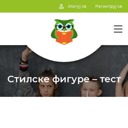
person_outline
Улогуј се
Региструј се
Стилске фигуре – тест