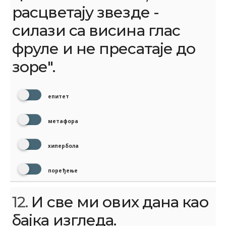
расцветају звезде -
силази са висина глас
фруле и не пресатаје до
зоре".
епитет
метафора
хипербола
поређење
12.
И све ми ових дана као
бајка изгледа.