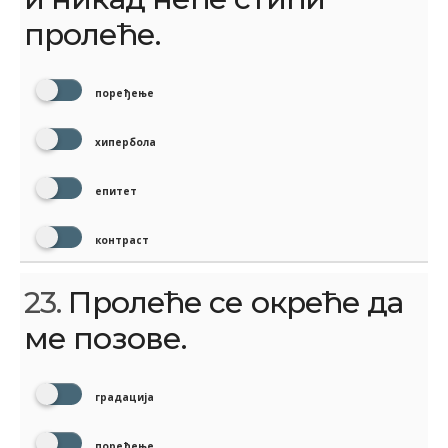
пролеће.
поређење
хипербола
епитет
контраст
23.
Пролеће се окреће да
ме позове.
градација
поређење