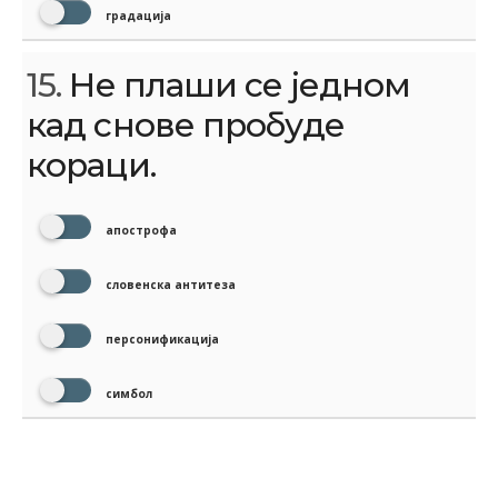
градација
15.
Не плаши се једном
кад снове пробуде
кораци.
апострофа
словенска антитеза
персонификација
симбол