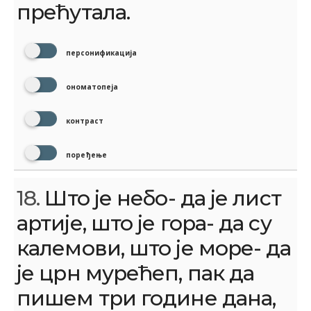
прећутала.
персонификација
ономатопеја
контраст
поређење
18.
Што је небо- да је лист
артије, што је гора- да су
калемови, што је море- да
је црн мурећеп, пак да
пишем три године дана,