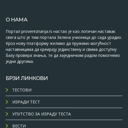
О НАМА
Портал provereznanja.rs настао је као логичан наставак
свега што је тим портала Зелена учионица до сада урадио.
Кроз нову платформу желимо да пружимо могућност
наставницима да креирају јединствену и свима доступну
базу провера знања, те да заједничким радом помогнемо
једни другима.
БРЗИ ЛИНКОВИ
ТЕСТОВИ
ИЗРАДИ ТЕСТ
УПУТСТВО ЗА ИЗРАДУ ТЕСТА
ВЕСТИ