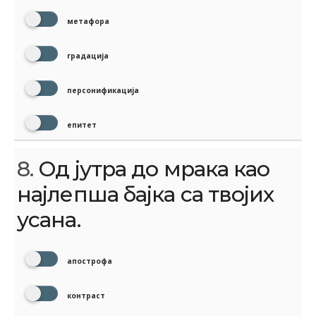
метафора
градација
персонификација
епитет
8.
Од јутра до мрака као
најлепша бајка са твојих
усана.
апострофа
контраст