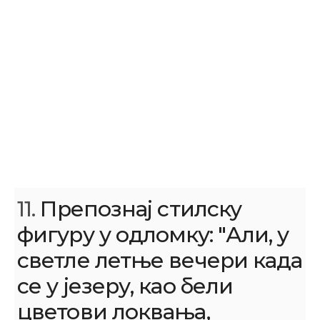
11.
Препознај стилску
фигуру у одломку: "Али, у
светле летње вечери када
се у језеру, као бели
цветови локвања,