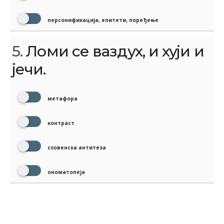
персонификација, епитети, поређење
5.
Ломи се ваздух, и хуји и
јечи.
метафора
контраст
словенска антитеза
ономатопеја