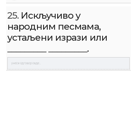
25.
Искључиво у
народним песмама,
устаљени изрази или
_________ _________.