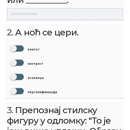
2.
А ноћ се цери.
епитет
контраст
асонанца
персонификација
3.
Препознај стилску
фигуру у одломку: "То је