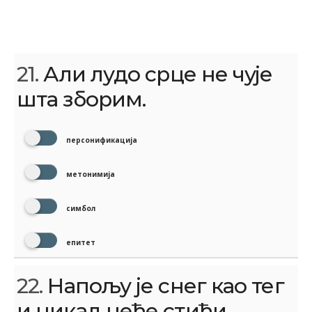
21.
Али лудо срце не чује
шта зборим.
персонификација
метонимија
симбол
епитет
22.
Напољу је снег као тег
и никад неће стићи