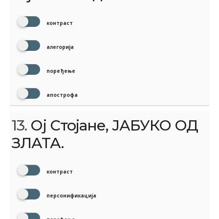
контраст
алегорија
поређење
апострофа
13.
Ој Стојане, ЈАБУКО ОД
ЗЛАТА.
контраст
персонификација