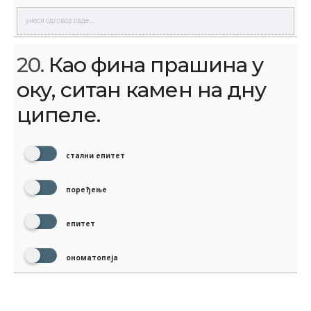
20.
Као фина прашина у
оку, ситан камен на дну
ципеле.
стални епитет
поређење
епитет
ономатопеја