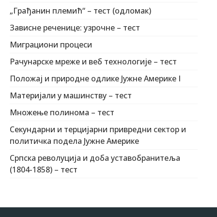
„Грађанин племић“ – тест (одломак)
Зависне реченице: узрочне – тест
Миграциони процеси
Рачунарске мреже и веб технологије – тест
Положај и природне одлике Јужне Америке I
Материјали у машинству – тест
Множење полинома – тест
Секундарни и терцијарни привредни сектор и
политичка подела Јужне Америке
Српска револуција и доба уставобранитеља
(1804-1858) – тест