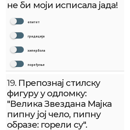
не би моји исписала јада!
епитет
градација
хипербола
поређење
19.
Препознај стилску
фигуру у одломку:
"Велика Звездана Мајка
пипну јој чело, пипну
образе: горели су".