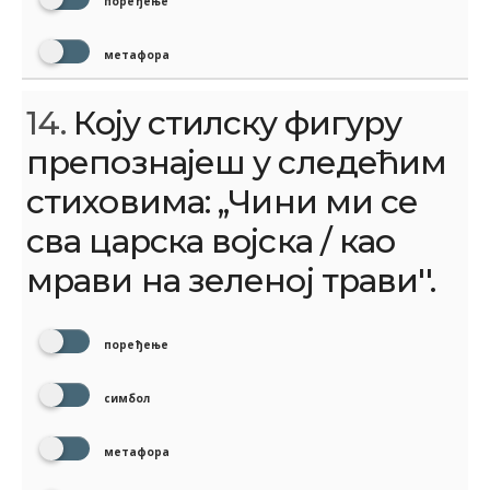
поређење
метафора
14.
Коју стилску фигуру
препознајеш у следећим
стиховима: ,,Чини ми се
сва царска војска / као
мрави на зеленој трави''.
поређење
симбол
метафора