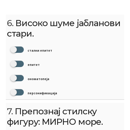
6.
Високо шуме јабланови
стари.
стални епитет
епитет
ономатопеја
персонификација
7.
Препознај стилску
фигуру: МИРНО море.