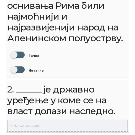
оснивања Рима били
најмоћнији и
најразвијенији народ на
Апенинском полуострву.
Тачно
Нетачно
2.
______ је државно
уређење у коме се на
власт долази наследно.