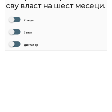
сву власт на шест месеци.
Конзул
Сенат
Диктатор