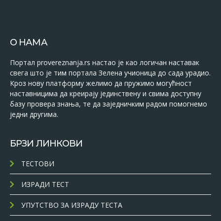
О НАМА
Портал provereznanja.rs настао је као логичан наставак
свега што је тим портала Зелена учионица до сада урадио.
Кроз нову платформу желимо да пружимо могућност
наставницима да креирају јединствену и свима доступну
базу провера знања, те да заједничким радом помогнемо
једни другима.
БРЗИ ЛИНКОВИ
ТЕСТОВИ
ИЗРАДИ ТЕСТ
УПУТСТВО ЗА ИЗРАДУ ТЕСТА