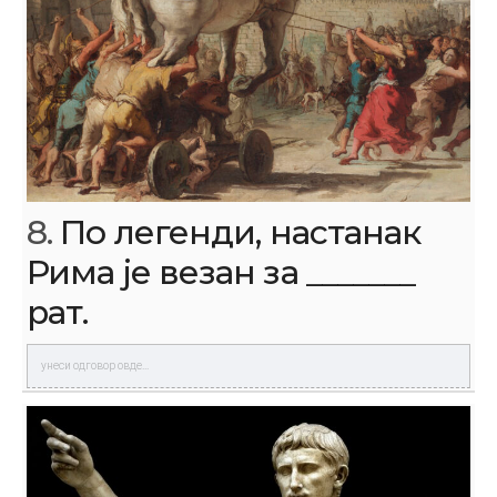
8.
По легенди, настанак
Рима је везан за _______
рат.