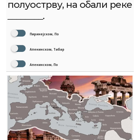
полуострву, на обали реке
________.
Пиринејском, По
Апенинском, Тибар
Апенинском, По