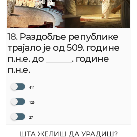
18.
Раздобље републике
трајало је од 509. године
п.н.е. до ______. године
п.н.е.
411
125
27
ШТА ЖЕЛИШ ДА УРАДИШ?