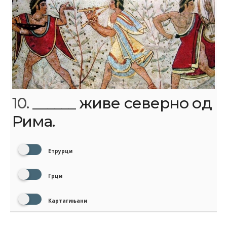
10.
______ живе северно од
Рима.
Етрурци
Грци
Картагињани