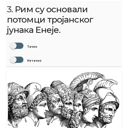
3.
Рим су основали
потомци тројанског
јунака Енеје.
Тачно
Нетачно