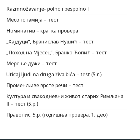
Razmnožavanje- polno i bespolno I
Месопотамија – тест
Номинатив – кратка провера
„Хајдуци“, Бранислав Нушић – тест
„Поход на Мјесец“, Бранко Ћопић – тест
Мерење дужи – тест
Uticaj ljudi na druga živa bića – test (5.r.)
Променљиве врсте речи – тест
Култура и свакодневни живот старих Римљана
II – тест (5.р.)
Правопис, 5.р. (годишња провера, 1. део)