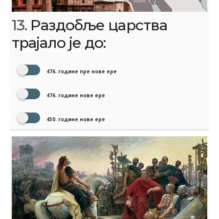
13.
Раздобље царства
трајало је до:
476. године пре нове ере
476. године нове ере
430. године нове ере