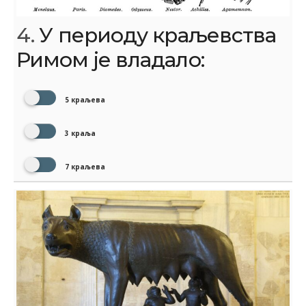
4.
У периоду краљевства
Римом је владало:
5 краљева
3 краља
7 краљева