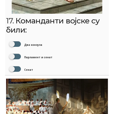
17.
Команданти војске су
били:
Два конзула
Парламент и сенат
Сенат