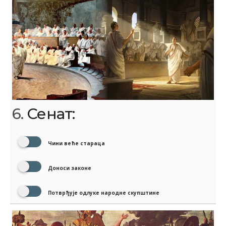
6.
Сенат:
Чини веће стараца
Доноси законе
Потврђује одлуке народне скупштине