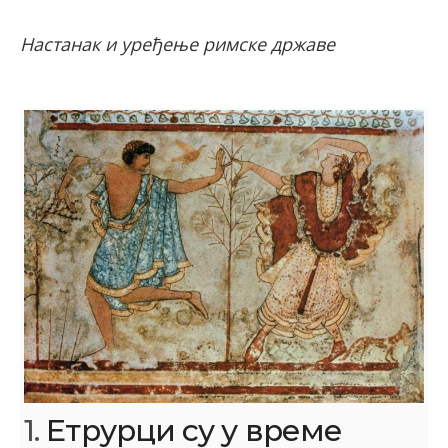
Настанак и уређење римске државе
1.
Етрурци су у време