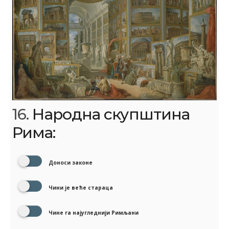
16.
Народна скупштина
Рима:
Доноси законе
Чини је веће стараца
Чине га најугледнији Римљани