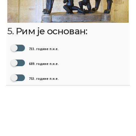
5.
Рим је основан:
733. године п.н.е.
689. године п.н.е.
753. године п.н.е.