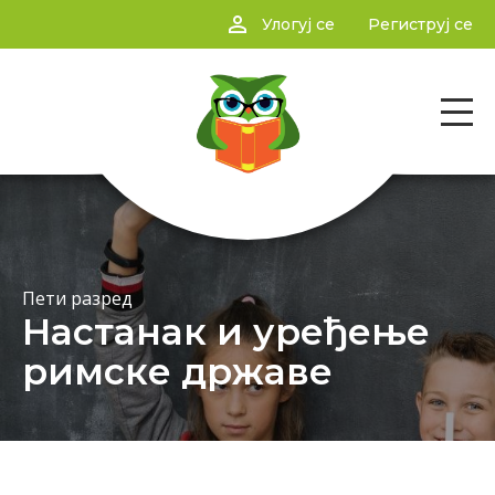
person_outline
Улогуј се
Региструј се
Пети разред
Настанак и уређење
римске државе