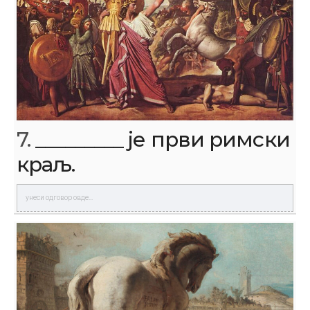
7.
_________ је први римски
краљ.