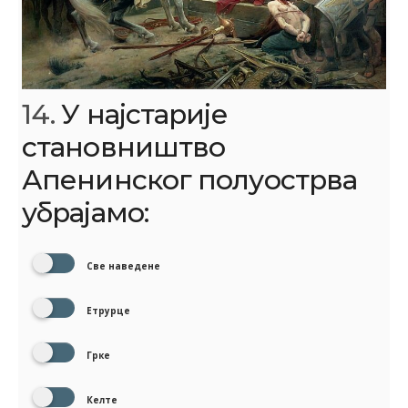
14.
У најстарије
становништво
Апенинског полуострва
убрајамо:
Све наведене
Етрурце
Грке
Келте