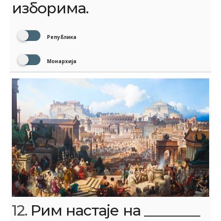
изборима.
Република
Монархија
12.
Рим настаје на ________