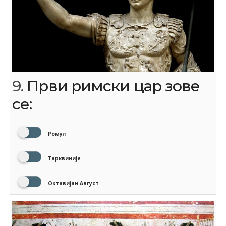
9.
Први римски цар зове
се:
Ромул
Тарквиније
Октавијан Август