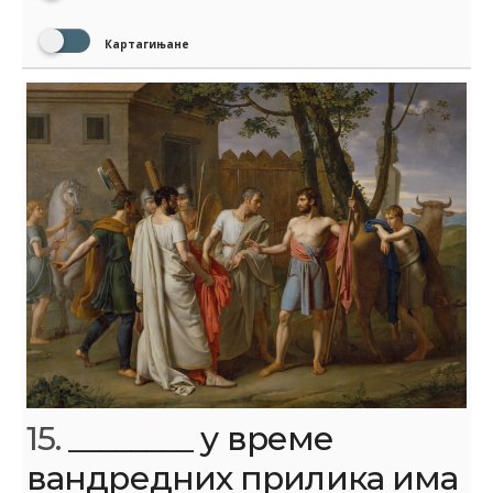
Картагињане
15.
________ у време
вандредних прилика има