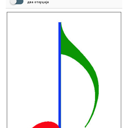
два откуцаја