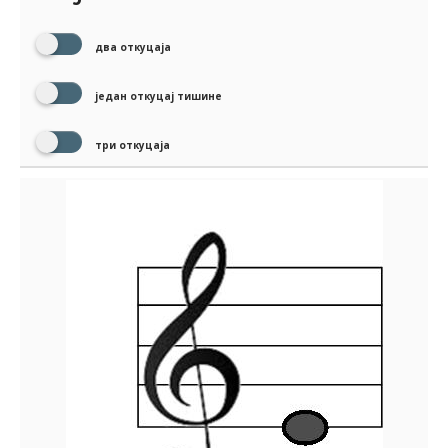
два откуцаја
један откуцај тишине
три откуцаја