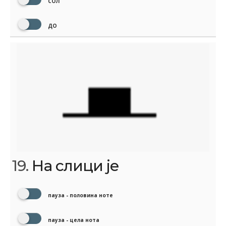
СОЛ
ДО
19.
На слици је
пауза - половина ноте
пауза - цела нота