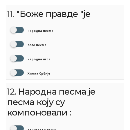
11.
"Боже правде "је
народна песма
соло песма
народна игра
Химна Србије
12.
Народна песма је
песма коју су
компоновали :
непознати аутор