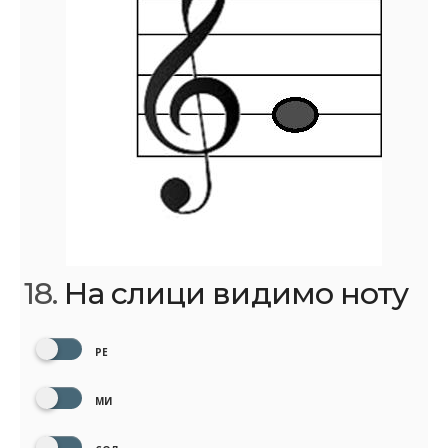
18.
На слици видимо ноту
РЕ
МИ