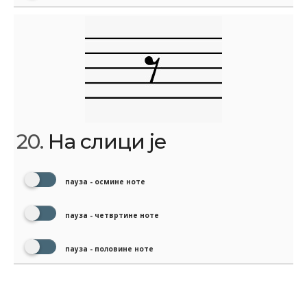
20.
На слици је
пауза - осмине ноте
пауза - четвртине ноте
пауза - половине ноте