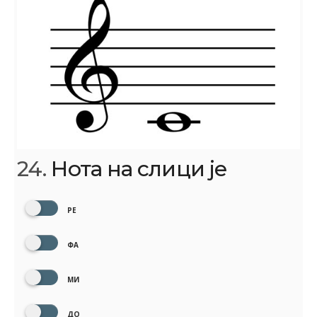
24.
Нота на слици је
РЕ
ФА
МИ
ДО