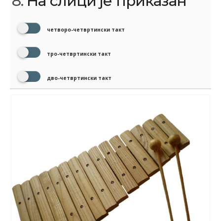
8.
На слици је приказан
четворо-четвртински такт
тро-четвртински такт
дво-четвртински такт