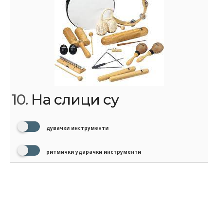
10.
На слици су
дувачки инструменти
ритмички ударачки инструменти