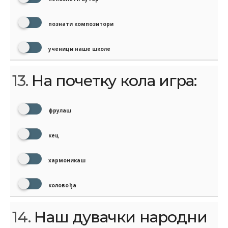
познати композитори
ученици наше школе
13.
На почетку кола игра:
фрулаш
кец
хармоникаш
коловођа
14.
Наш дувачки народни