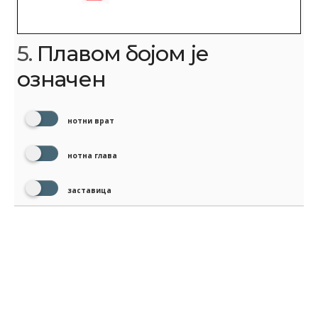
5.
Плавом бојом је
означен
нотни врат
нотна глава
заставица