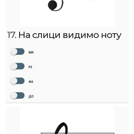
17.
На слици видимо ноту
МИ
РЕ
ФА
ДО