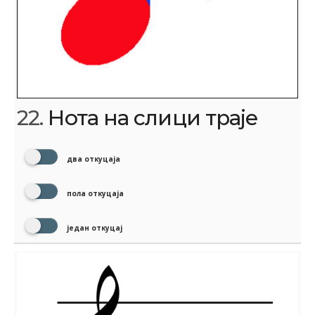
22.
Нота на слици траје
два откуцаја
пола откуцаја
један откуцај