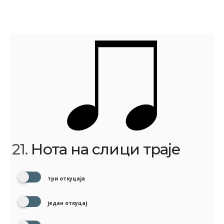
21.
Нота на слици траје
три откуцаја
један откуцај