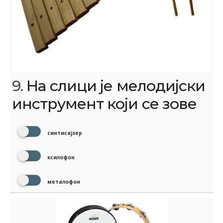
9.
На слици је мелодијски
инструмент који се зове
синтисајзер
ксилофон
металофон