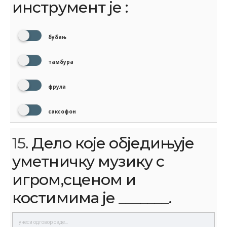
инструмент је :
бубањ
тамбура
фрула
саксофон
15.
Дело које обједињује
уметничку музику с
игром,сценом и
костимима је _______.