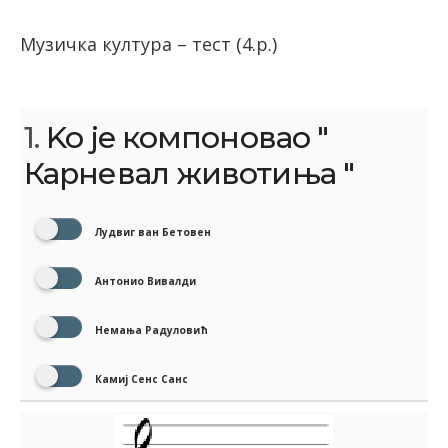
Музичка култура – тест (4.р.)
1.
Ko je компоновао "
Карневал животиња "
Лудвиг ван Бетовен
Антонио Вивалди
Немања Радуловић
Камиј Сенс Санс