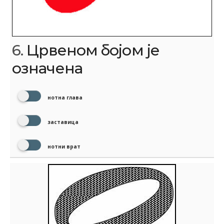
6.
Црвеном бојом је
означена
нотна глава
заставица
нотни врат