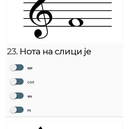
23.
Нота на слици је
МИ
СОЛ
ФА
РЕ