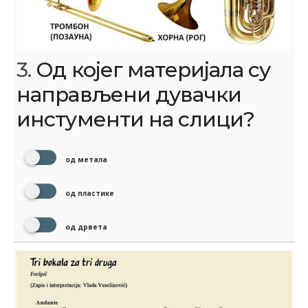
3.
Од којег материјала су
направљени дувачки
инстументи на слици?
од метала
од пластике
од дрвета