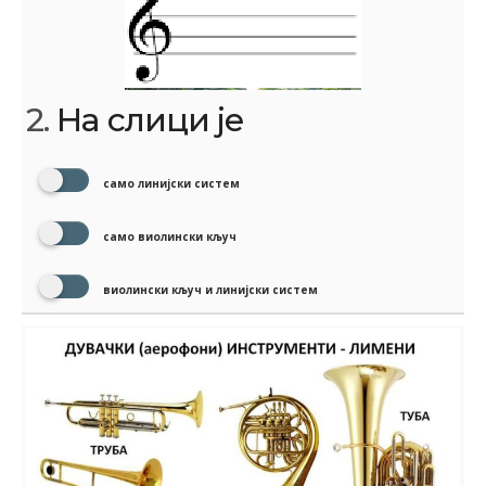
2.
На слици је
само линијски систем
само виолински кључ
виолински кључ и линијски систем