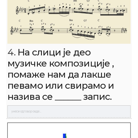
4.
На слици је део
музичке композиције ,
помаже нам да лакше
певамо или свирамо и
назива се ______ запис.