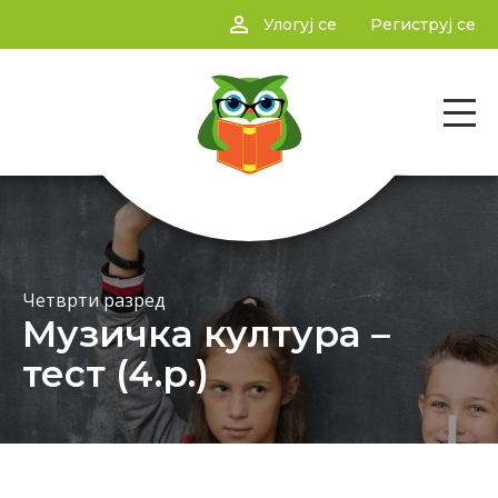
person_outline
Улогуј се
Региструј се
Четврти разред
Музичка култура –
тест (4.р.)