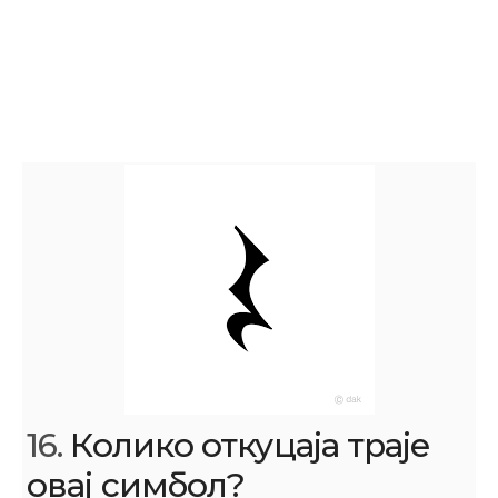
16.
Колико откуцаја траје
овај симбол?