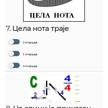
7.
Цела нота траје
2 откуцаја
3 откуцаја
4 откуцаја