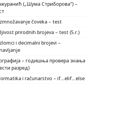
журанић („Шума Стриборова“) –
ст
zmnožavanje čoveka – test
ljivost prirodnih brojeva – test (5.r.)
zlomci i decimalni brojevi –
navljanje
ографија – годишња провера знања
ести разред)
formatika i računarstvo – if…elif…else