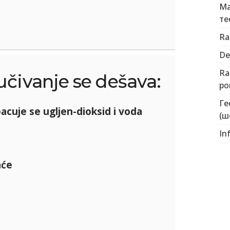
Ма
те
Ra
De
Ra
lučivanje se dešava:
po
Ге
acuje se ugljen-dioksid i voda
(ш
In
aće