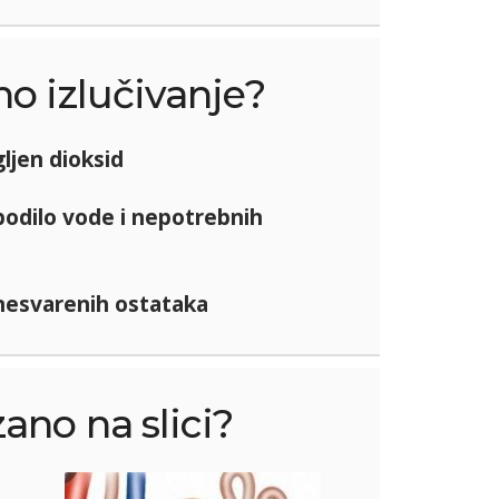
no izlučivanje?
gljen dioksid
bodilo vode i nepotrebnih
nesvarenih ostataka
zano na slici?