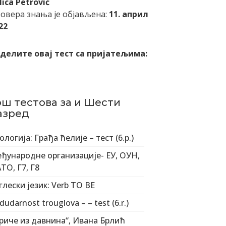
lica Petrović
овера знања је објављена:
11. април
22
делите овај тест са пријатељима:
ош тестова за и Шести
азред
ологија: Грађа ћелије – тест (6.р.)
ђународне организације- ЕУ, ОУН,
ТО, Г7, Г8
глески језик: Verb TO BE
dudarnost trouglova – – test (6.r.)
риче из давнина“, Ивана Брлић