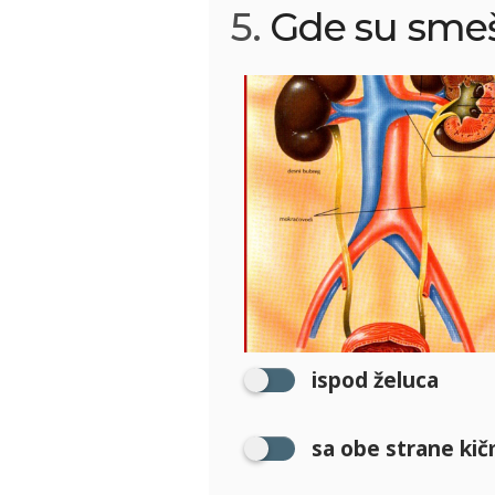
5.
Gde su smeš
ispod želuca
sa obe strane ki