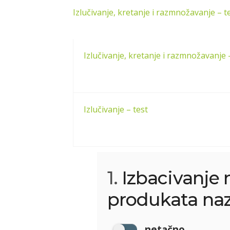
Izlučivanje, kretanje i razmnožavanje – t
Izlučivanje, kretanje i razmnožavanje 
Izlučivanje – test
1.
Izbacivanje 
produkata nazi
netačno