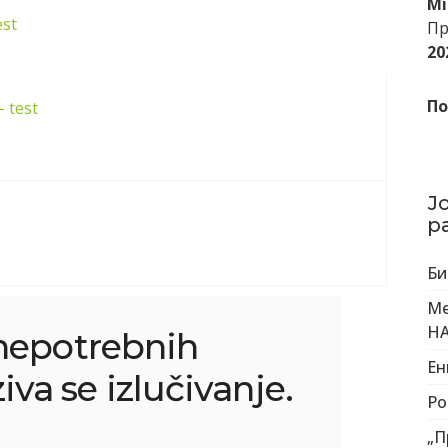
Mi
est
Пр
20
По
– test
Ј
р
Би
Ме
НА
nepotrebnih
Eн
va se izlučivanje.
Po
„П