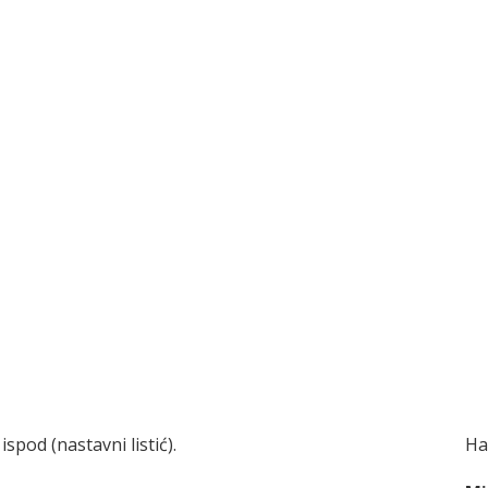
pod (nastavni listić).
На