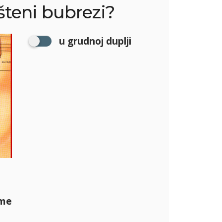
teni bubrezi?
u grudnoj duplji
čme