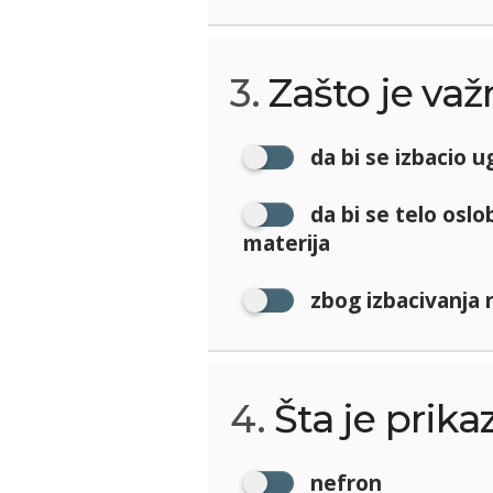
3.
Zašto je važ
da bi se izbacio u
da bi se telo oslo
materija
zbog izbacivanja 
4.
Šta je prika
nefron