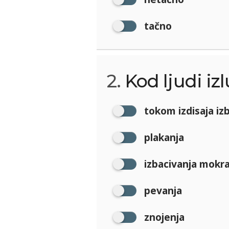
tačno
2.
Kod ljudi iz
tokom izdisaja izb
plakanja
izbacivanja mokr
pevanja
znojenja