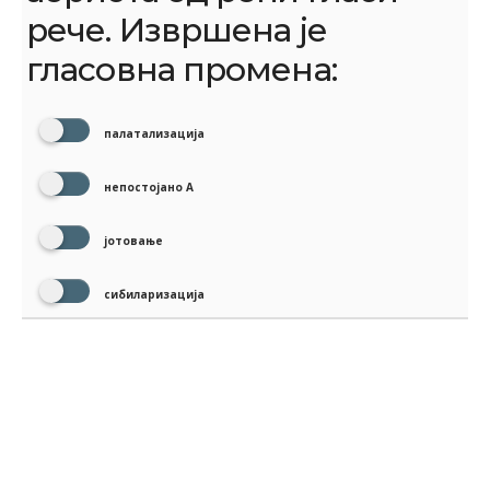
рече. Извршена је
гласовна промена:
палатализација
непостојано А
јотовање
сибиларизација