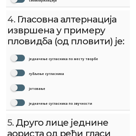
сибиларизација
4.
Гласовна алтернација
извршена у примеру
пловидба (од пловити) је:
једначење сугласника по месту творбе
губљење сугласника
јотовање
једначење сугласника по звучности
5.
Друго лице једнине
аориста од рећи гласи