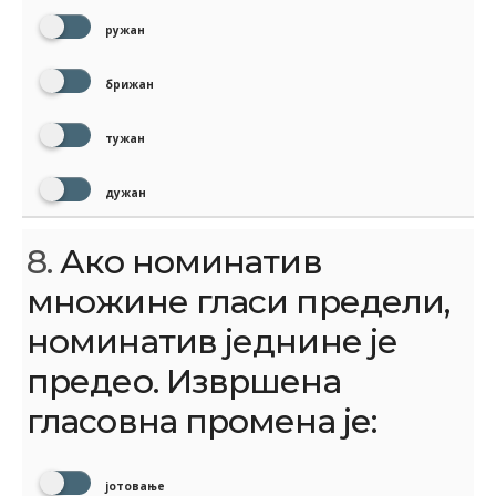
ружан
брижан
тужан
дужан
8.
Ако номинатив
множине гласи предели,
номинатив једнине је
предео. Извршена
гласовна промена је:
јотовање