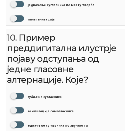
једначење сугласника по месту творбе
палатализација
10.
Пример
преддигитална илустрје
појаву одступања од
једне гласовне
алтернације. Које?
губљење сугласника
асимилација самогласника
едначење сугласника по звучности