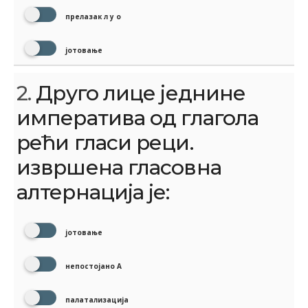
прелазак л у о
јотовање
2.
Друго лице једнине
императива од глагола
рећи гласи реци.
извршена гласовна
алтернација је:
јотовање
непостојано А
палатализација