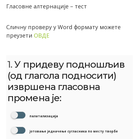
Гласовне алтернације – тест
Сличну проверу у Word формату можете
преузети
ОВДЕ
1.
У придеву подношљив
(од глагола подносити)
извршена гласовна
промена је:
палатализација
јотовање једначење сугласника по месту творбе