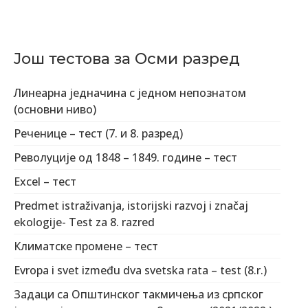
Још тестова за Осми разред
Линеарна једначина с једном непознатом
(основни ниво)
Реченице – тест (7. и 8. разред)
Револуције од 1848 – 1849. године – тест
Excel – тест
Predmet istraživanja, istorijski razvoj i značaj
ekologije- Test za 8. razred
Климатске промене – тест
Evropa i svet između dva svetska rata – test (8.r.)
Задаци са Општинског такмичења из српског