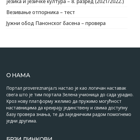
језика и језичке култура – 8. разред (2021/2022.)
Везивање отпорника – тест
Јужни обод Панонског басена – провера
О НАМА
Портал provereznanja.rs настао је као логичан наставак
свега што је тим портала Зелена учионица до сада урадио.
Кроз нову платформу желимо да пружимо могућност
наставницима да креирају јединствену и свима доступну
базу провера знања, те да заједничким радом помогнемо
једни другима.
БРЗИ ЛИНКОВИ