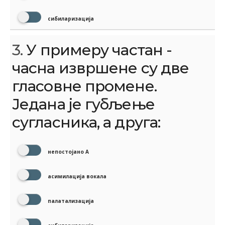
сибиларизација
3.
У примеру частан -
часна извршене су две
гласовне промене.
Једана је губљење
сугласника, а друга:
непостојано А
асимилација вокала
палатализација