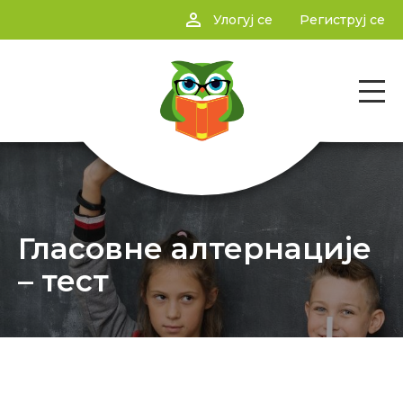
person_outline
Улогуј се
Региструј се
Гласовне алтернације
– тест