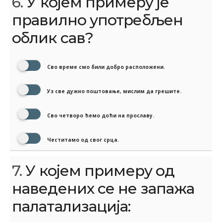
6.
У којем примеру је
правилно употребљен
облик сав?
Сво време смо били добро расположени.
Уз све дужно поштовање, мислим да грешите.
Сво четворо ћемо доћи на прославу.
Честитамо од свог срца.
7.
У којем примеру од
наведених се не запажа
палатализација: