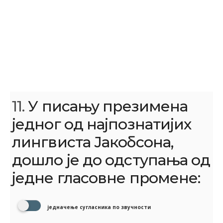
11.
У писању презимена
једног од најпознатијих
лингвиста Јакобсона,
дошло је до одступања од
једне гласовне промене:
једначење сугласника по звучности