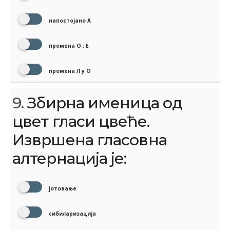
напостојано А
промена О : Е
промена Л у О
9.
Збирна именица од
цвет гласи цвеће.
Извршена гласовна
алтернација је:
јотовање
сибиларизација