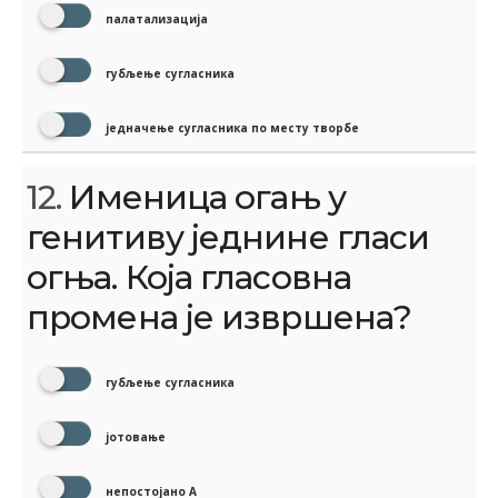
палатализација
губљење сугласника
једначење сугласника по месту творбе
12.
Именица огањ у
генитиву једнине гласи
огња. Која гласовна
промена је извршена?
губљење сугласника
јотовање
непостојано А