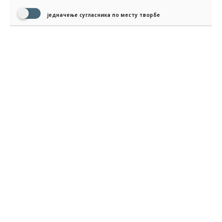
једначење сугласника по месту творбе