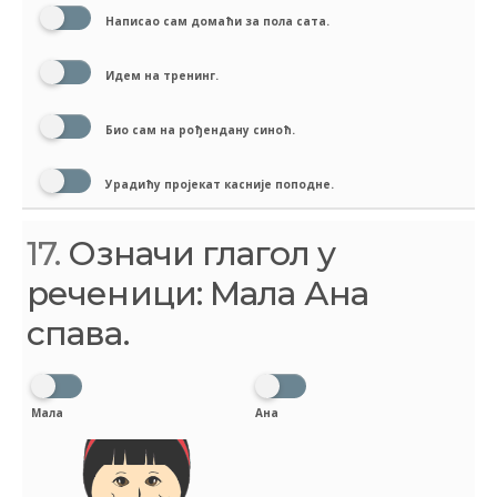
Написао сам домаћи за пола сата.
Идем на тренинг.
Био сам на рођендану синоћ.
Урадићу пројекат касније поподне.
17.
Означи глагол у
реченици: Мала Ана
спава.
Мала
Ана