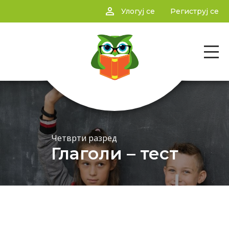
person_outline
Улогуј се
Региструј се
Четврти разред
Глаголи – тест