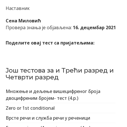
Наставник
Сена Миловић
Провера знања је објављена:
16. децембар 2021
Поделите овај тест са пријатељима:
Још тестова за и Трећи разред и
Четврти разред
Множење и дељење вишецифреног броја
двоцифреним бројем- тест (4.р.)
Zero or 1st conditional
Врсте речи и служба речи у реченици