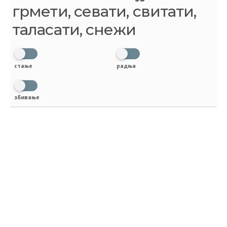
грмети, севати, свитати,
таласати, снежи
стање
радња
збивање