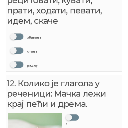
рецитовати, кувати,
прати, ходати, певати,
идем, скаче
збивање
стање
радњу
12.
Колико је глагола у
реченици: Мачка лежи
крај пећи и дрема.
1