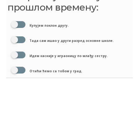
прошлом времену:
Купујем поклон другу.
Тада сам ишао у други разред основне школе.
Идем касније у играоницу по млађу сестру.
Отићи ћемо са тобом у град.