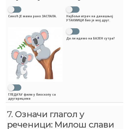
Синоћ ЈЕ мама рано ЗАСПАЛА.
Најбољи играч на данашњој
УТАКМИЦИ био је мој друг.
Да ли идемо на БАЗЕН сутра?
ГЛЕДАЋУ филм у биоскопу са
другарицама
7.
Означи глагол у
реченици: Милош слави