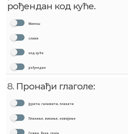
рођендан код куће.
Милош
слави
код куће
рођендан
8.
Пронађи глаголе:
Јурити, галамити, плакати
Плакање, викање, навијање
Гужва, бука, граја