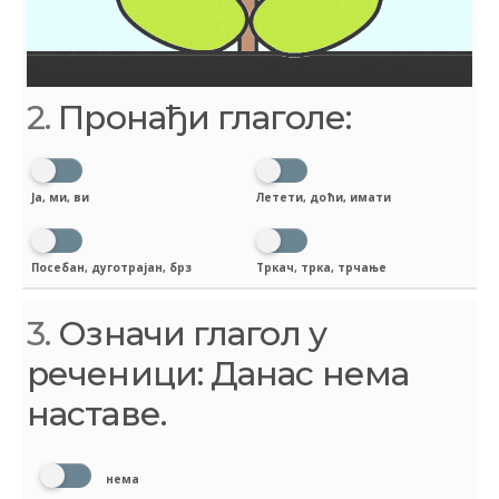
2.
Пронађи глаголе:
Ја, ми, ви
Летети, доћи, имати
Посебан, дуготрајан, брз
Тркач, трка, трчање
3.
Означи глагол у
реченици: Данас нема
наставе.
нема