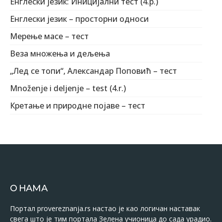
Енглески језик: Иницијални тест (4.р.)
Енглески језик – просторни односи
Мерење масе – тест
Веза множења и дељења
„Лед се топи“, Александар Поповић – тест
Množenje i deljenje – test (4.r.)
Кретање и природне појаве – тест
О НАМА
Портал provereznanja.rs настао је као логичан наставак
свега што је тим портала Зелена учионица до сада урадио.