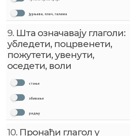
Јурњава, плач, галама
9.
Шта означавају глаголи:
убледети, поцрвенети,
пожутети, увенути,
оседети, воли
стање
збивање
радњу
10.
Пронађи глагол у