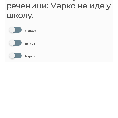
реченици: Марко не иде у
школу.
у школу.
не иде
Марко