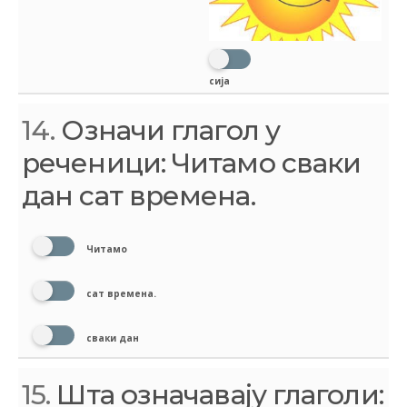
сија
14.
Означи глагол у
реченици: Читамо сваки
дан сат времена.
Читамо
сат времена.
сваки дан
15.
Шта означавају глаголи: