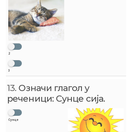
2
3
13.
Означи глагол у
реченици: Сунце сија.
Сунце