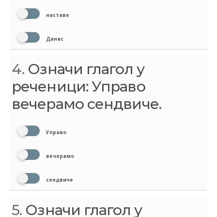
наставе
Данас
4.
Означи глагол у
реченици: Управо
вечерамо сендвиче.
Управо
вечерамо
сендвиче
5.
Означи глагол у