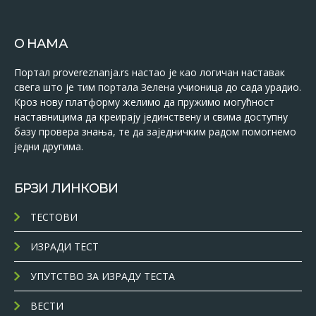
О НАМА
Портал provereznanja.rs настао је као логичан наставак
свега што је тим портала Зелена учионица до сада урадио.
Кроз нову платформу желимо да пружимо могућност
наставницима да креирају јединствену и свима доступну
базу провера знања, те да заједничким радом помогнемо
једни другима.
БРЗИ ЛИНКОВИ
ТЕСТОВИ
ИЗРАДИ ТЕСТ
УПУТСТВО ЗА ИЗРАДУ ТЕСТА
ВЕСТИ