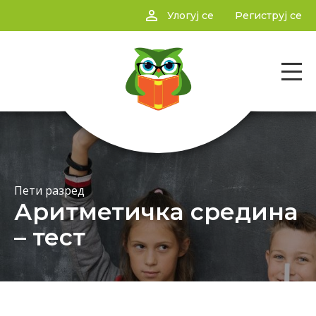
person_outline
Улогуј се
Региструј се
Пети разред
Аритметичка средина
– тест