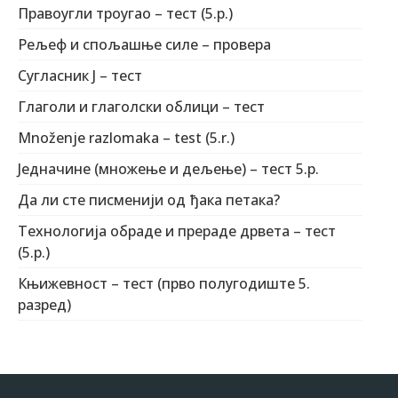
Правоугли троугао – тест (5.р.)
Рељеф и спољашње силе – провера
Сугласник Ј – тест
Глаголи и глаголски облици – тест
Množenje razlomaka – test (5.r.)
Једначине (множење и дељење) – тест 5.р.
Да ли сте писменији од ђака петака?
Технологија обраде и прераде дрвета – тест
(5.р.)
Књижевност – тест (прво полугодиште 5.
разред)