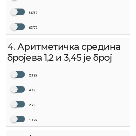
56/30
67/70
4.
Аритметичка средина
бројева 1,2 и 3,45 је број
2,325
4,65
2,25
1,125