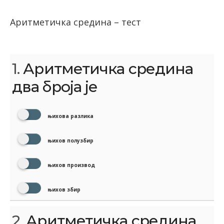
Аритметичка средина – тест
1.
Аритметичка средина
два броја је
њихова разлика
њихов полузбир
њихов производ
њихов збир
2.
Аритметичка средина