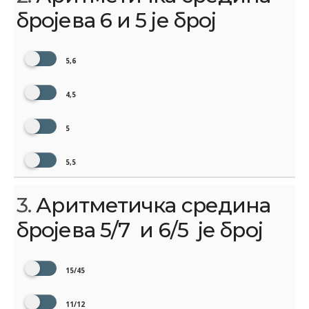
бројева 6 и 5 је број
5,6
4,5
5
5,5
3.
Аритметичка средина
бројева 5/7 ​ и 6/5 ​ је број
15/45
11/12