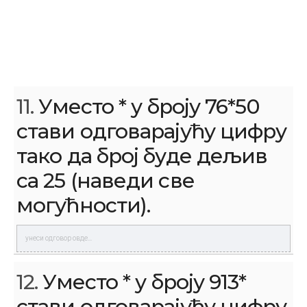
11.
Уместо * у броју 76*50
стави одговарајућу цифру
тако да број буде дељив
са 25 (наведи све
могућности).
12.
Уместо * у броју 913*
стави одговарајућу цифру