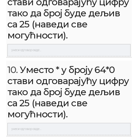
стави одговарајућу цифру
тако да број буде дељив
са 25 (наведи све
могућности).
10.
Уместо * у броју 64*0
стави одговарајућу цифру
тако да број буде дељив
са 25 (наведи све
могућности).