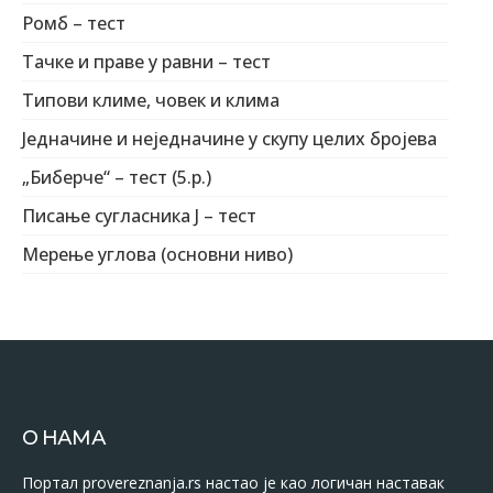
Ромб – тест
Тачке и праве у равни – тест
Типови климе, човек и клима
Једначине и неједначине у скупу целих бројева
„Биберче“ – тест (5.р.)
Писање сугласника Ј – тест
Мерење углова (основни ниво)
О НАМА
Портал provereznanja.rs настао је као логичан наставак