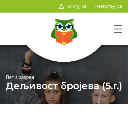
person_outline
Улогуј се
Региструј се
Пети разред
Дељивост бројева (5.r.)