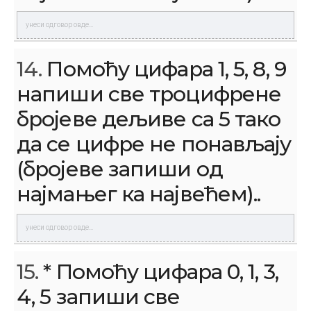
14.
Помоћу цифара 1, 5, 8, 9
напиши све троцифрене
бројеве дељиве са 5 тако
да се цифре не понављају
(бројеве запиши од
најмањег ка највећем)..
15.
* Помоћу цифара 0, 1, 3,
4, 5 запиши све