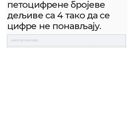
петоцифрене бројеве
дељиве са 4 тако да се
цифре не понављају.