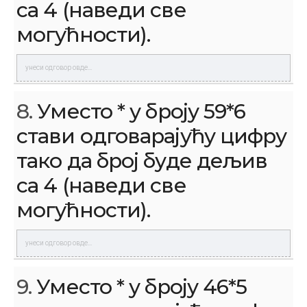
са 4 (наведи све
могућности).
8.
Уместо * у броју 59*6
стави одговарајућу цифру
тако да број буде дељив
са 4 (наведи све
могућности).
9.
Уместо * у броју 46*5