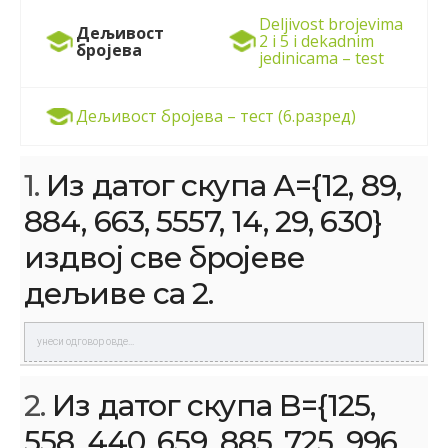
Deljivost brojevima
Дељивост
2 i 5 i dekadnim
бројева
jedinicama – test
Дељивост бројева – тест (6.разред)
1.
Из датог скупа А={12, 89,
884, 663, 5557, 14, 29, 630}
издвој све бројеве
дељиве са 2.
2.
Из датог скупа B={125,
558, 440, 659, 885, 725, 996,