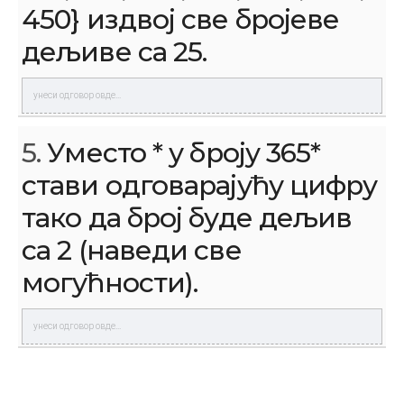
450} издвој све бројеве
дељиве са 25.
5.
Уместо * у броју 365*
стави одговарајућу цифру
тако да број буде дељив
са 2 (наведи све
могућности).