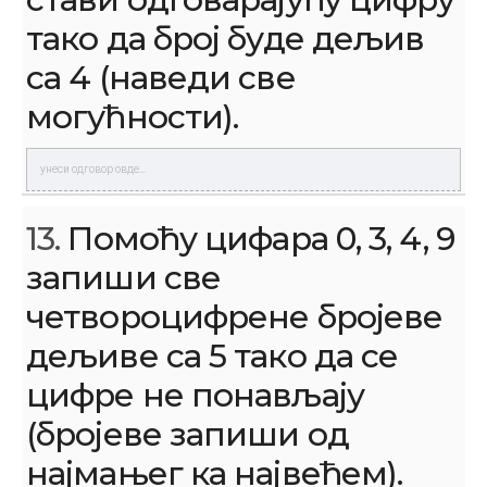
тако да број буде дељив
са 4 (наведи све
могућности).
13.
Помоћу цифара 0, 3, 4, 9
запиши све
четвороцифрене бројеве
дељиве са 5 тако да се
цифре не понављају
(бројеве запиши од
најмањег ка највећем).