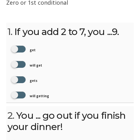
Zero or 1st conditional
1.
If you add 2 to 7, you ...9.
get
will get
gets
will getting
2.
You ... go out if you finish
your dinner!