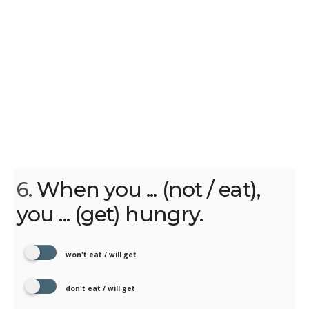
6.
When you ... (not / eat),
you ... (get) hungry.
won't eat / will get
don't eat / will get