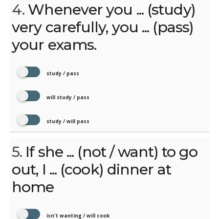
4.
Whenever you ... (study)
very carefully, you ... (pass)
your exams.
study / pass
will study / pass
study / will pass
5.
If she ... (not / want) to go
out, I ... (cook) dinner at
home
isn't wanting / will cook