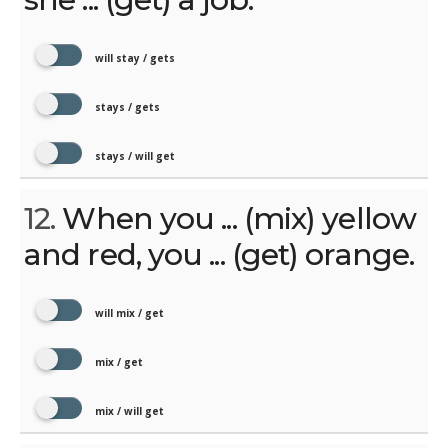
will stay / gets
stays / gets
stays / will get
12.
When you ... (mix) yellow
and red, you ... (get) orange.
will mix / get
mix / get
mix / will get