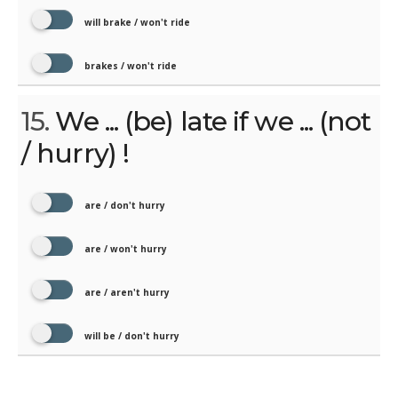
will brake / won't ride
brakes / won't ride
15.
We ... (be) late if we ... (not
/ hurry) !
are / don't hurry
are / won't hurry
are / aren't hurry
will be / don't hurry