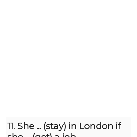
11.
She ... (stay) in London if
she ... (get) a job.