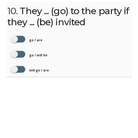
10.
They ... (go) to the party if
they ... (be) invited
go / are
go / will be
will go / are