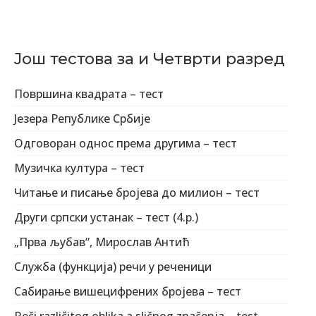
Још тестова за и Четврти разред
Површина квадрата – тест
Језера Републике Србије
Одговоран однос према другима – тест
Музичка култура – тест
Читање и писање бројева до милион – тест
Други српски устанак – тест (4.р.)
„Прва љубав“, Мирослав Антић
Служба (функција) речи у реченици
Сабирање вишецифрених бројева – тест