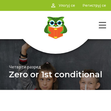
person_outline
Улогуј се
Региструј се
Четврти разред
Zero or 1st conditional