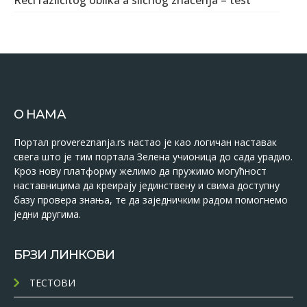
Reči različitog oblika a sličnog značenja – test
О НАМА
Портал provereznanja.rs настао је као логичан наставак
свега што је тим портала Зелена учионица до сада урадио.
Кроз нову платформу желимо да пружимо могућност
наставницима да креирају јединствену и свима доступну
базу провера знања, те да заједничким радом помогнемо
једни другима.
БРЗИ ЛИНКОВИ
ТЕСТОВИ