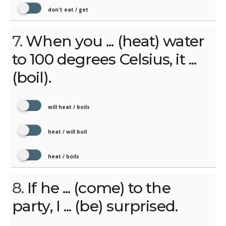
don't eat / get
7.
When you ... (heat) water
to 100 degrees Celsius, it ...
(boil).
will heat / boils
heat / will boil
heat / boils
8.
If he ... (come) to the
party, I ... (be) surprised.