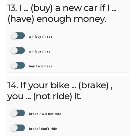
13.
I ... (buy) a new car if I ...
(have) enough money.
will buy / have
will buy / has
buy / will have
14.
If your bike ... (brake) ,
you ... (not ride) it.
brake / will not ride
brake/ don't ride