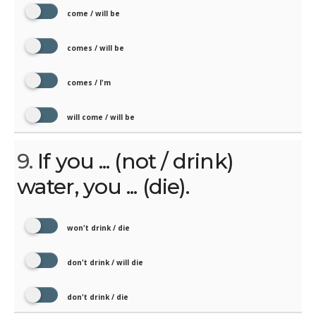
come / will be
comes / will be
comes / I'm
will come / will be
9.
If you ... (not / drink)
water, you ... (die).
won't drink / die
don't drink / will die
don't drink / die