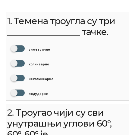
1.
Темена троугла су три
_________________ тачке.
симетричне
колинеарне
неколинеарне
подударне
2.
Троугао чији су сви
унутрашњи углови 60°,
60°, 60° је ...