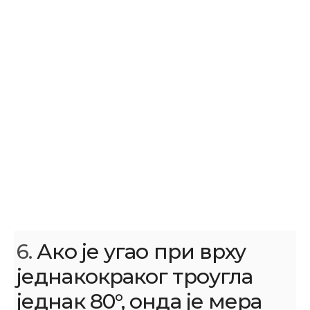
6.
Ако је угао при врху
једнакокраког троугла
једнак 80°, онда је мера