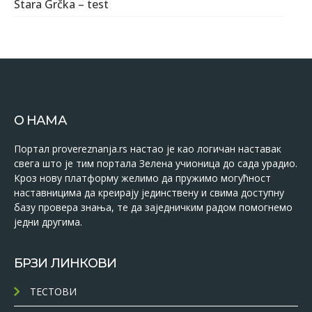
Stara Grčka – test
О НАМА
Портал provereznanja.rs настао је као логичан наставак
свега што је тим портала Зелена учионица до сада урадио.
Кроз нову платформу желимо да пружимо могућност
наставницима да креирају јединствену и свима доступну
базу провера знања, те да заједничким радом помогнемо
једни другима.
БРЗИ ЛИНКОВИ
ТЕСТОВИ