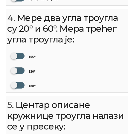
4.
Мере два угла троугла
су 20° и 60°. Мера трећег
угла троугла је:
105°
120°
100°
5.
Центар описане
кружнице троугла налази
се у пресеку: