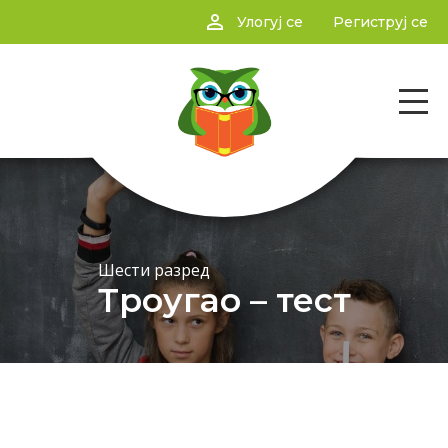
person_outline
Улогуј се
Региструј се
Шести разред
Троугао – тест