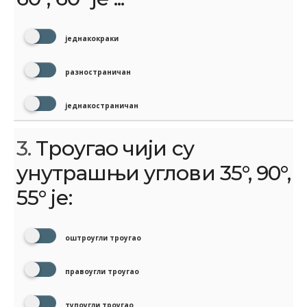
једнакокраки
разностраничан
једнакостраничан
3.
Троугао чији су
унутрашњи углови 35°, 90°,
55° је:
оштроугли троугао
правоугли троугао
тупоугли троугао