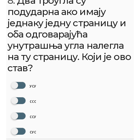
8.
Два троугла су
подударна ако имају
једнаку једну страницу и
оба одговарајућа
унутрашња угла налегла
на ту страницу. Који је ово
став?
УСУ
ССС
ССУ
СУС