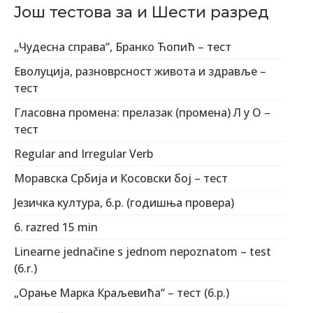
Још тестова за и Шести разред
„Чудесна справа“, Бранко Ћопић – тест
Еволуција, разноврсност живота и здравље –
тест
Гласовна промена: прелазак (промена) Л у О –
тест
Regular and Irregular Verb
Моравска Србија и Косовски бој – тест
Језичка култура, 6.р. (годишња провера)
6. razred 15 min
Linearne jednačine s jednom nepoznatom – test
(6.r.)
„Орање Марка Краљевића“ – тест (6.р.)