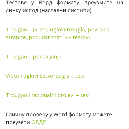
Тестове у Ворд формату преузмите на
линку испод (наставни листићи).
Trougao – (vrste, uglovi trougla, površina,
stranice, podudarnost…) – testovi
Trougao – ponavljanje
Vrste i uglovi četvorougla – test
Trougao i racionalni brojevi – test
Сличну проверу у Word формату можете
преузети
ОВДЕ