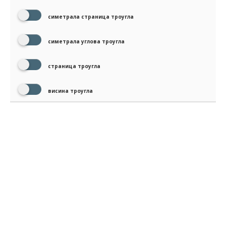
симетрала страница троугла
симетрала углова троугла
страница троугла
висина троугла