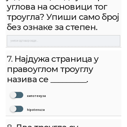
углова на основици тог
троугла? Упиши само број
без ознаке за степен.
7.
Најдужа страница у
правоуглом троуглу
назива се _________.
хипотенуза
hipotenuza