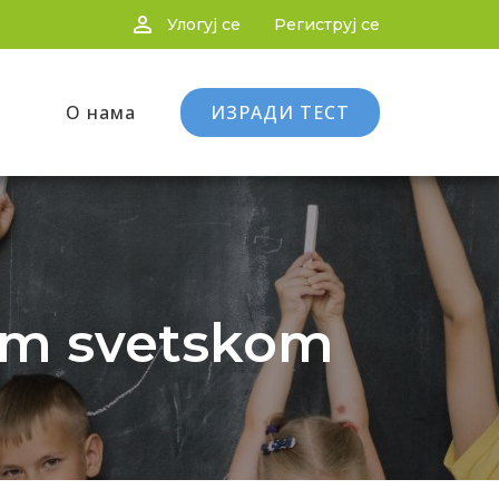
person_outline
Улогуј се
Региструј се
О нама
ИЗРАДИ ТЕСТ
om svetskom