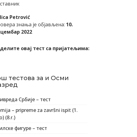
ставник
lica Petrović
овера знања је објављена:
10.
цембар 2022
делите овај тест са пријатељима:
ош тестова за и Осми
азред
ивреда Србије – тест
mija – pripreme za završni ispit (1.
) (8.r.)
илске фигуре – тест