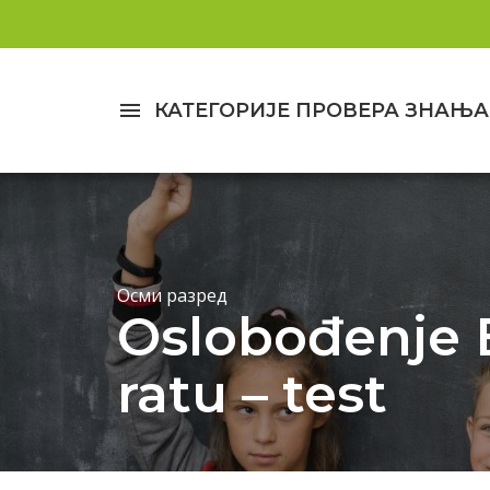
menu
КАТЕГОРИЈЕ ПРОВЕРА ЗНАЊА
Осми разред
Oslobođenje
ratu – test