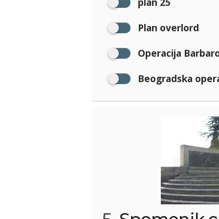
plan 25
Plan overlord
Operacija Barbar
Beogradska opera