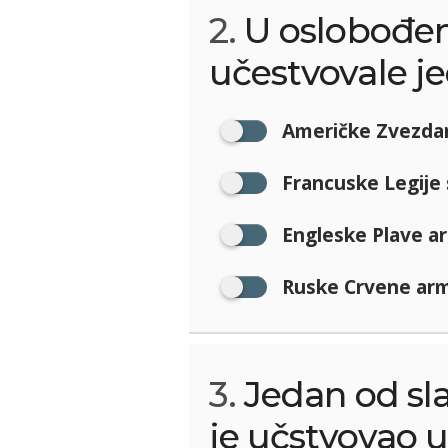
2.
U oslobođen
učestvovale je
Američke Zvezdan
Francuske Legije 
Engleske Plave ar
Ruske Crvene arm
3.
Jedan od sla
je učstvovao 