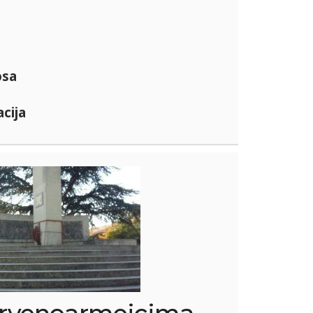
osa
cija