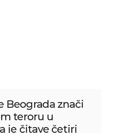
 Beograda znači
om teroru u
a je čitave četiri