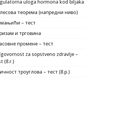
gulatorna uloga hormona kod biljaka
лесова теорема (напредни ниво)
мањићи – тест
ризам и трговина
асовне промене – тест
govornost za sopstveno zdravlje –
t (8.r.)
ичност троуглова – тест (8.р.)