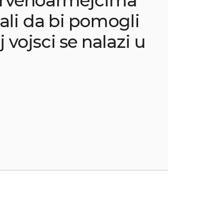
rvenoarmejcima
cali da bi pomogli
 vojsci se nalazi u