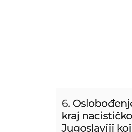
6.
Oslobođenje
kraj nacističk
Jugoslaviji koj