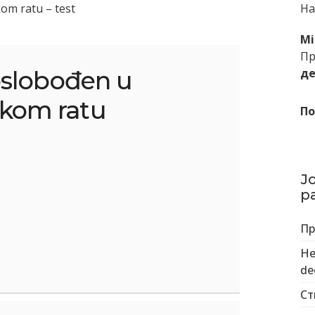
m ratu – test
На
Mi
Пр
oslobođen u
де
kom ratu
По
Ј
р
Пр
He
deo
Ст