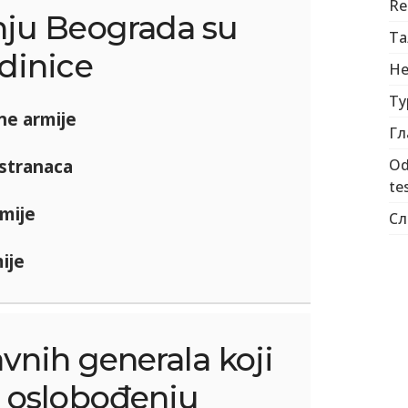
Re
ju Beograda su
Та
dinice
Не
Ту
e armije
Гл
stranaca
Od
tes
mije
Сл
ije
vnih generala koji
u oslobođenju