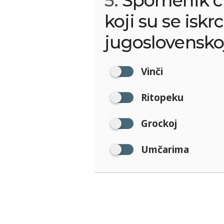
5.
Spomenik c
koji su se iskr
jugoslovenskoj
Vinči
Ritopeku
Grockoj
Umčarima