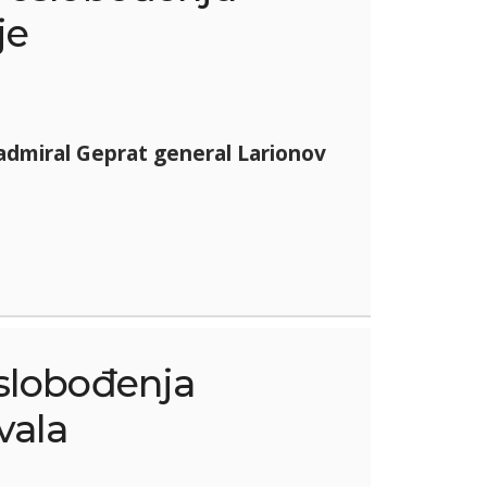
je
dmiral Geprat general Larionov
slobođenja
vala