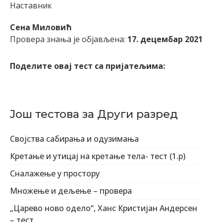
Наставник
Сена Миловић
Провера знања је објављена:
17. децембар 2021
Поделите овај тест са пријатељима:
Још тестова за Други разред
Својства сабирања и одузимања
Кретање и утицај на кретање тела- тест (1.р)
Сналажење у простору
Множење и дељење – провера
„Царево ново одело“, Ханс Кристијан Андерсен
– тест