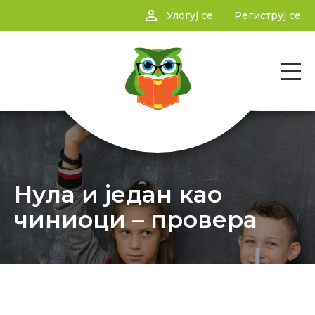
person_outline
Улогуј се
Региструј се
Нула и један као
чиниоци – провера