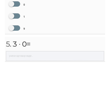
0
1
9
5.
3 ∙ 0=