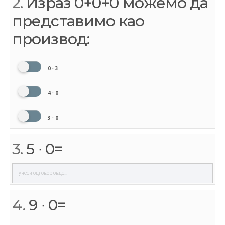
2.
Израз 0+0+0 можемо да
представимо као
производ:
0 ∙ 3
4 ∙ 0
3 ∙ 0
3.
5 ∙ 0=
4.
9 ∙ 0=