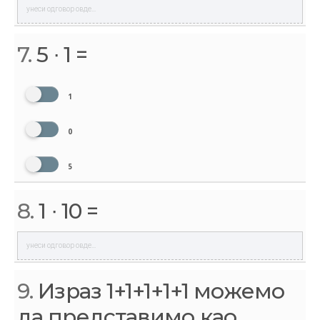
7.
5 ∙ 1 =
1
0
5
8.
1 ∙ 10 =
9.
Израз 1+1+1+1+1 можемо
да представимо као