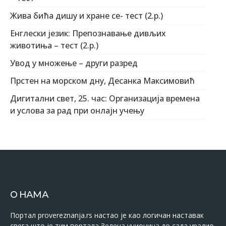
Жива бића дишу и хране се- тест (2.р.)
Енглески језик: Препознавање дивљих
животиња – тест (2.р.)
Увод у множење – други разред
Прстен на морском дну, Десанка Максимовић
Дигитални свет, 25. час: Организација времена
и услова за рад при онлајн учењу
О НАМА
Портал provereznanja.rs настао је као логичан наставак
свега што је тим портала Зелена учионица до сада урадио.