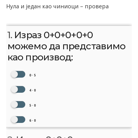
Нула и један као чиниоци – провера
1.
Израз 0+0+0+0+0
можемо да представимо
као производ:
0 ∙ 5
4 ∙ 0
5 ∙ 0
6 ∙ 0