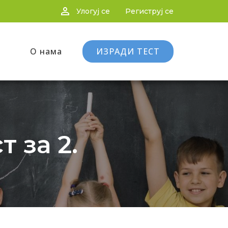
person_outline
Улогуј се
Региструј се
О нама
ИЗРАДИ ТЕСТ
 за 2.