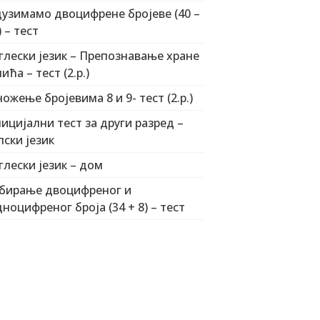
узимамо двоцифрене бројеве (40 –
) – тест
глески језик – Препознавање хране
пића – тест (2.р.)
ожење бројевима 8 и 9- тест (2.р.)
ицијални тест за други разред –
пски језик
глески језик – дом
бирање двоцифреног и
дноцифреног броја (34 + 8) – тест