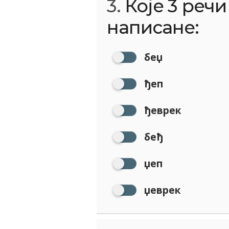
3.
Које 3 речи
написане:
беџ
ђеп
ђеврек
беђ
џеп
џеврек