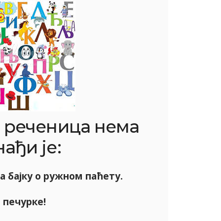
 реченица нема
ађи је:
 бајку о ружном паћету.
 печурке!