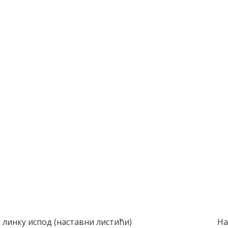
 линку испод (наставни листићи)
На