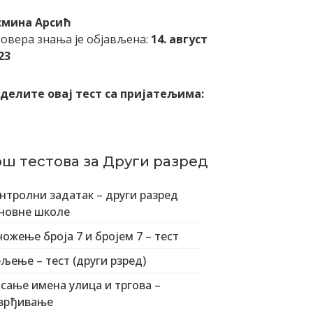
смина Арсић
овера знања је објављена:
14. август
23
делите овај тест са пријатељима:
ош тестова за Други разред
нтролни задатак – други разред
новне школе
ожење броја 7 и бројем 7 – тест
љење – тест (други рзред)
сање имена улица и тргова –
врђивање