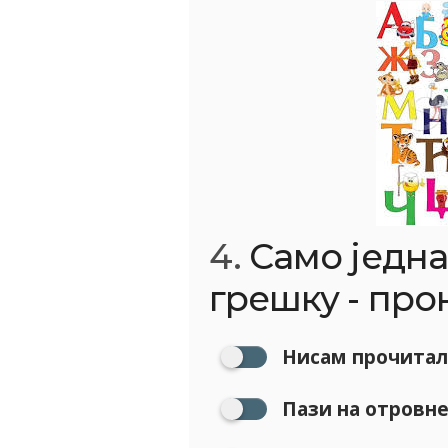
4.
Само једна
грешку - прон
Нисам прочитала
Пази на отровне