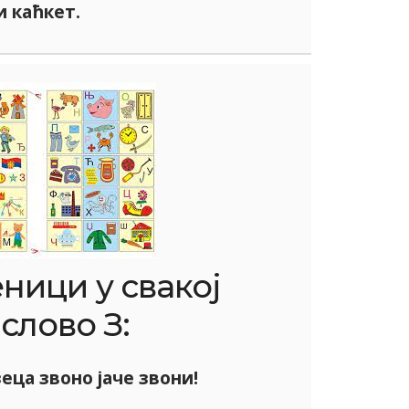
и каћкет.
еници у свакој
слово З:
еца звоно јаче звони!