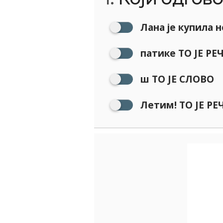
Лана је купила 
патике ТО ЈЕ РЕ
ш ТО ЈЕ СЛОВО
Летим! ТО ЈЕ РЕ