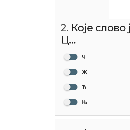
2.
Које слово ј
Ц...
Ч
Ж
Ћ
Њ