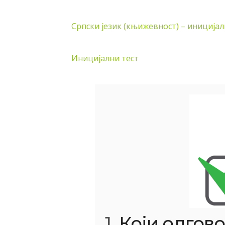
Српски језик (књижевност) – иницијални
Иницијални тест
1.
Који одгово