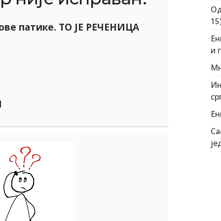
Од
15
нове патике. ТО ЈЕ РЕЧЕНИЦА
Ен
и 
Ч
Мн
Ин
ср
Ч
Ен
Са
је