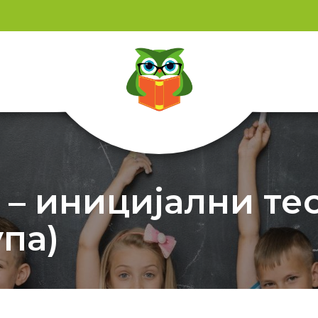
– иницијални тест
упа)