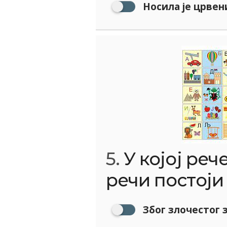
Носила је црвен
5.
У којој реч
речи постоји 
Због злочестог з