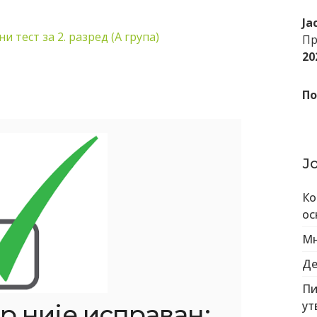
Ја
 тест за 2. разред (А група)
Пр
20
По
Ј
Ко
ос
Мн
Де
Пи
ут
р није исправан: