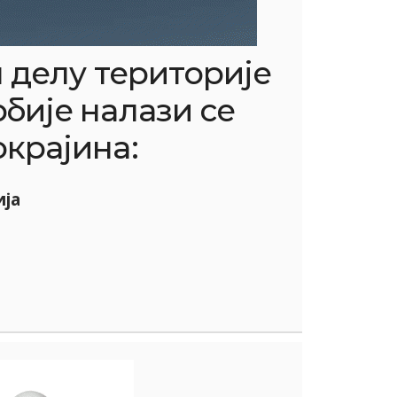
 делу територије
бије налази се
крајина:
ја