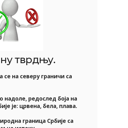
ну тврдњу.
 се на северу граничи са
о надоле, редослед боја на
је је: црвена, бела, плава.
иродна граница Србије са