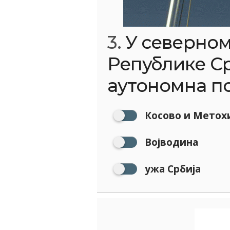
3.
У северном
Републике Ср
аутономна по
Косово и Метохи
Војводина
ужа Србија