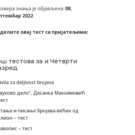
овера знања је објављена:
08.
птембар 2022
делите овај тест са пријатељима:
ош тестова за и Четврти
азред
avila za deljivost brojeva
ауково дело“, Десанка Максимовић
тест
тање и писање бројева већих од
лион – тест
авопис – тест