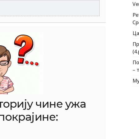
Ve
Ре
Ср
Ца
Пр
(4.
По
– т
Му
орију чине ужа
 покрајине: