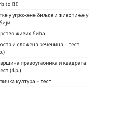
rb to BE
тке у угрожене биљке и животиње у
бији
рство живих бића
оста и сложена реченица – тест
р.)
вршина правоугаоника и квадрата
ест (4.р.)
зичка култура – тест