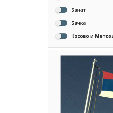
Банат
Бачка
Косово и Метохи