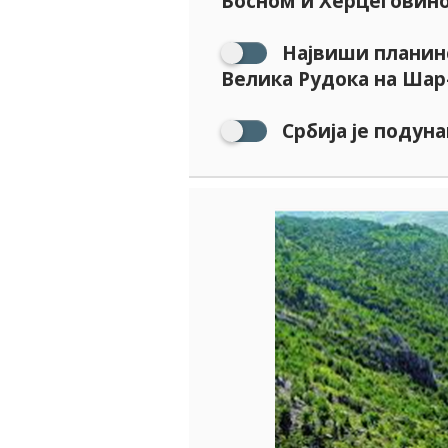
Босном и Херцеговино
Највиши планинс
Велика Рудока на Шар
Србија је подун