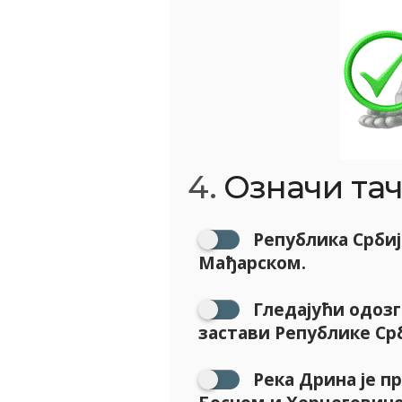
4.
Oзначи тач
Република Србија
Мађарском.
Гледајући одозг
застави Републике Срби
Река Дрина је пр