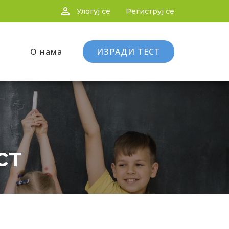
person_outline
Улогуј се
Региструј се
О нама
ИЗРАДИ ТЕСТ
ст