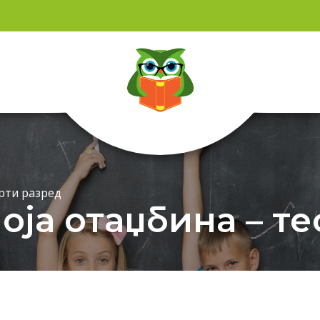
рти разред
оја отаџбина – те