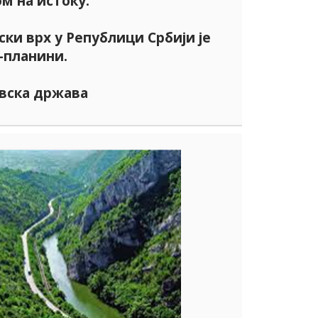
м на истоку.
ки врх у Републици Србији је
-планини.
авска држава