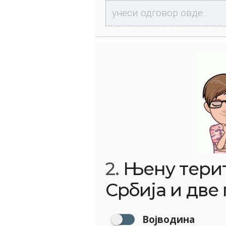
2.
Њену терит
Србија и две
Војводина