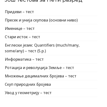
Придеви – тест
Пресек и унија скупова (основни ниво)
Именице – тест
Стари исток – тест
Енглески језик: Quantifiers (much/many,
some/any) – тест (5.р.)
Информатика – тест
Ротација и револуција Земље – тест
Множење децималних бројева – тест
Скуп природних бројева
Увод у геометрију – тест