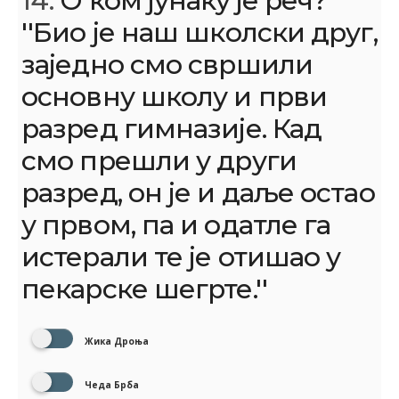
14.
О ком јунаку је реч?
''Био је наш школски друг,
заједно смо свршили
основну школу и први
разред гимназије. Кад
смо прешли у други
разред, он је и даље остао
у првом, па и одатле га
истерали те је отишао у
пекарске шегрте.''
Жика Дроња
Чеда Брба