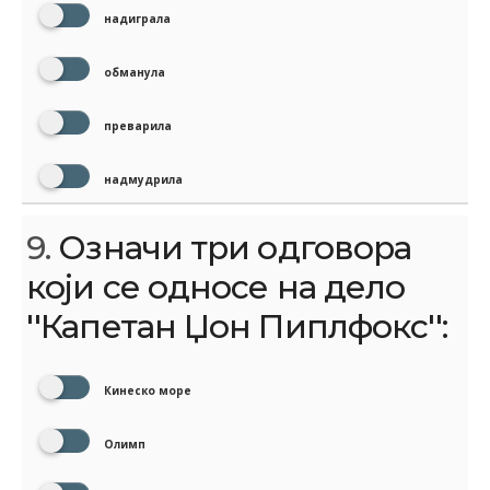
надиграла
обманула
преварила
надмудрила
9.
Означи три одговора
који се односе на дело
''Капетан Џон Пиплфокс'':
Кинеско море
Олимп