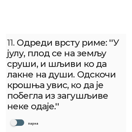
11.
Одреди врсту риме: ''У
јулу, плод се на земљу
сруши, и шљиви ко да
лакне на души. Одскочи
крошња увис, ко да је
побегла из загушљиве
неке одаје.''
парна