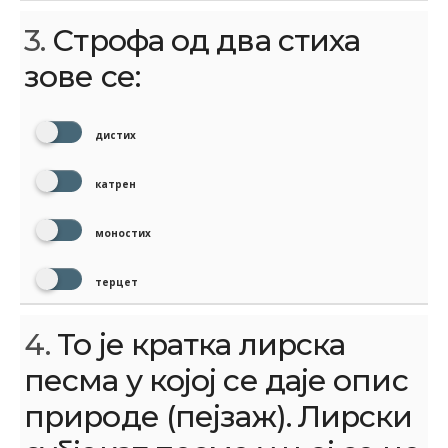
3.
Строфа од два стиха
зове се:
дистих
катрен
моностих
терцет
4.
То је кратка лирска
песма у којој се даје опис
природе (пејзаж). Лирски