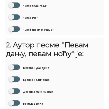
''Вила зида град''
''Биберче''
''Сребрне плесачице''
2.
Аутор песме ''Певам
дању, певам ноћу'' је:
Милован Данојлић
Бранко Радичевић
Десанка Максимовић
Војислав Илић