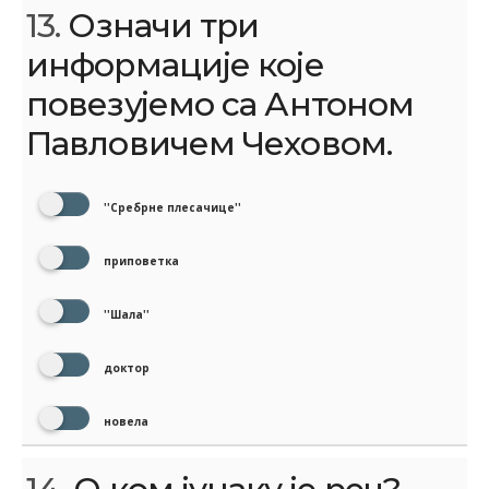
13.
Означи три
информације које
повезујемо са Антоном
Павловичем Чеховом.
''Сребрне плесачице''
приповетка
''Шала''
доктор
новела