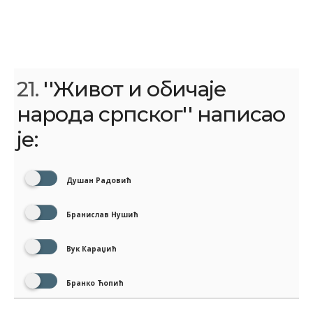
21.
''Живот и обичаје
народа српског'' написао
је:
Душан Радовић
Бранислав Нушић
Вук Караџић
Бранко Ћопић