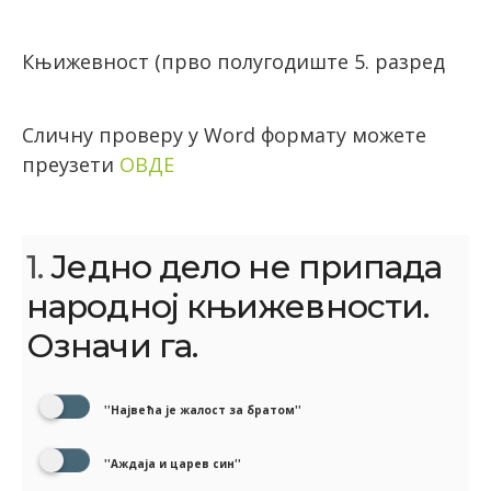
Књижевност (прво полугодиште 5. разред
Сличну проверу у Word формату можете
преузети
ОВДЕ
1.
Једно дело не припада
народној књижевности.
Означи га.
''Највећа је жалост за братом''
''Аждаја и царев син''