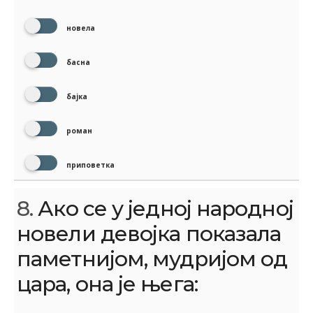
новела
басна
бајка
роман
приповетка
8.
Ако се у једној народној
новели девојка показала
паметнијом, мудријом од
цара, она је њега: