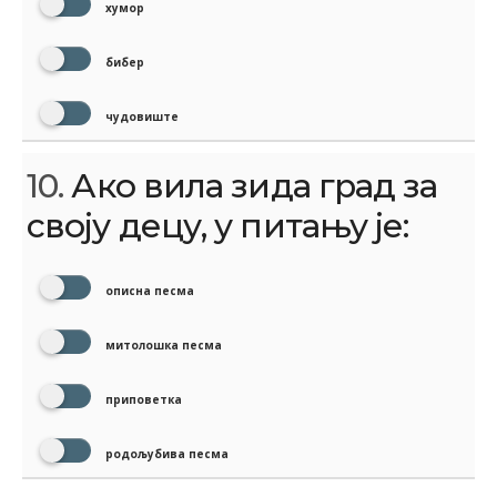
хумор
бибер
чудовиште
10.
Ако вила зида град за
своју децу, у питању је:
описна песма
митолошка песма
приповетка
родољубива песма