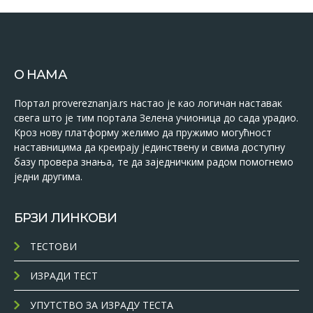
О НАМА
Портал provereznanja.rs настао је као логичан наставак
свега што је тим портала Зелена учионица до сада урадио.
Кроз нову платформу желимо да пружимо могућност
наставницима да креирају јединствену и свима доступну
базу провера знања, те да заједничким радом помогнемо
једни другима.
БРЗИ ЛИНКОВИ
ТЕСТОВИ
ИЗРАДИ ТЕСТ
УПУТСТВО ЗА ИЗРАДУ ТЕСТА