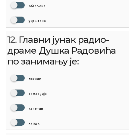
обгрљена
укрштена
12.
Главни јунак радио-
драме Душка Радовића
по занимању је:
песник
самарџија
капетан
хајдук