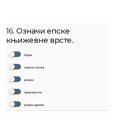
16.
Означи епске
књижевне врсте.
бајка
описна песма
роман
приповетка
радио-драма