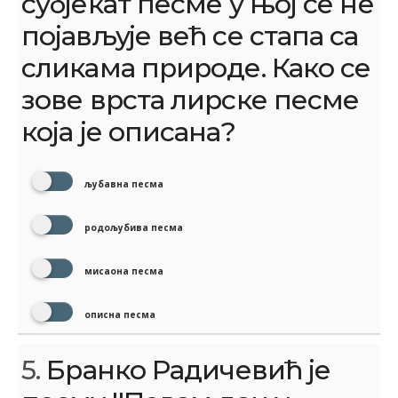
субјекат песме у њој се не
појављује већ се стапа са
сликама природе. Како се
зове врста лирске песме
која је описана?
љубавна песма
родољубива песма
мисаона песма
описна песма
5.
Бранко Радичевић је