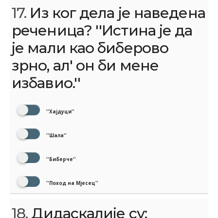
17.
Из ког дела је наведена
реченица? ''Истина је да
је мали као биберово
зрно, ал' он би мене
избавио.''
''Хајдуци''
''Шала''
''Биберче''
''Поход на Мјесец''
18.
Дидаскалије су: