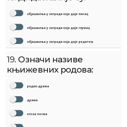
објашњења у загради која даје писац
објашњења у загради која даје глумац
објашњења у загради која даје редитељ
19.
Означи називе
књижевних родова:
радио-драма
драма
епска песма