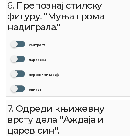
6.
Препознај стилску
фигуру. ''Муња грома
надиграла.''
контраст
поређење
персонификација
епитет
7.
Одреди књижевну
врсту дела ''Аждаја и
царев син''.