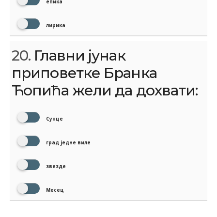
епика
лирика
20.
Главни јунак
приповетке Бранка
Ћопића жели да дохвати:
Сунце
град једне виле
звезде
Месец