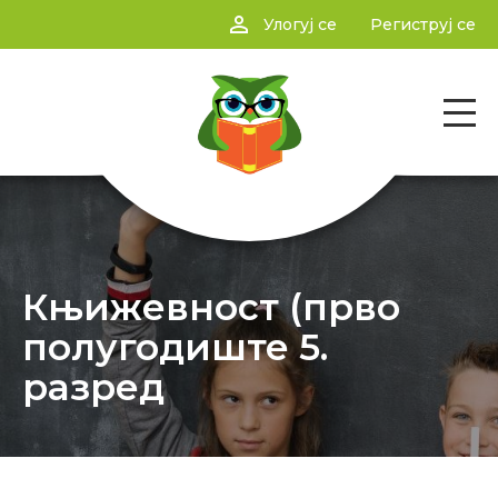
person_outline
Улогуј се
Региструј се
Књижевност (прво
полугодиште 5.
разред