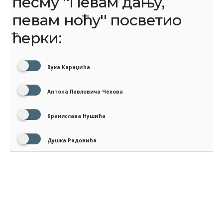
песму ''Певам дању,
певам ноћу'' посветио
ћерки:
Вука Караџића
Антона Павловича Чехова
Бранислава Нушића
Душка Радовића