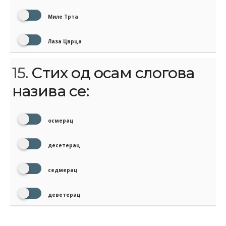
Миле Трта
Лаза Цврца
15.
Стих од осам слогова
назива се:
осмерац
десетерац
седмерац
деветерац