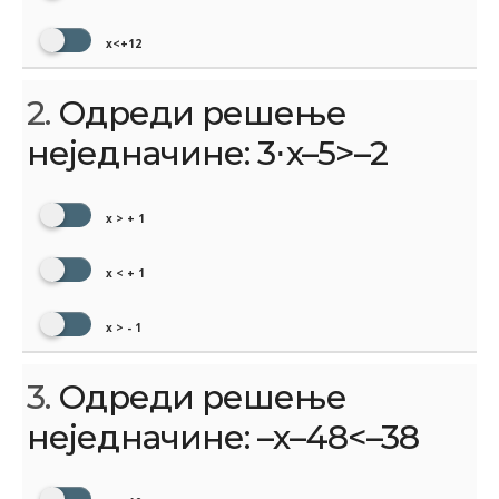
x<+12
2.
Одреди решење
неједначине: 3⋅x–5>–2
x > + 1
x < + 1
x > - 1
3.
Одреди решење
неједначине: –x–48<–38