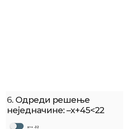
6.
Одреди решење
неједначине: –x+45<22
x>+ -32