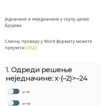
Једначине и неједначине у скупу целих
бројева
Сличну проверу у Word формату можете
преузети
ОВДЕ
1.
Одреди решење
неједначине: x⋅(–2)>–24
x<-12
x>+12