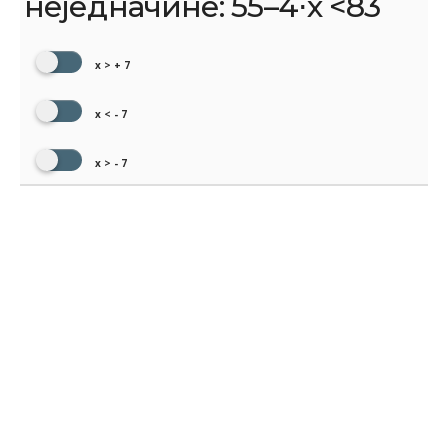
неједначине: 55–4⋅x <83
x > + 7
x < - 7
x > - 7