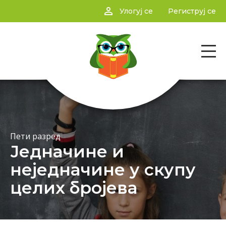
person_outline
Улогуј се
Региструј се
Пети разред
Једначине и
неједначине у скупу
целих бројева