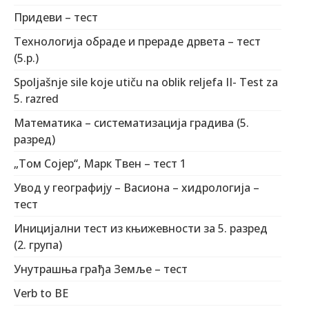
Придеви – тест
Технологија обраде и прераде дрвета – тест
(5.р.)
Spoljašnje sile koje utiču na oblik reljefa II- Test za
5. razred
Математика – систематизација градива (5.
разред)
„Том Сојер“, Марк Твен – тест 1
Увод у географију – Васиона – хидрологија –
тест
Иницијални тест из књижевности за 5. разред
(2. група)
Унутрашња грађа Земље – тест
Verb to BE