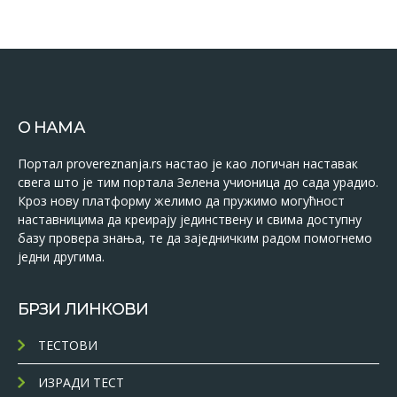
О НАМА
Портал provereznanja.rs настао је као логичан наставак
свега што је тим портала Зелена учионица до сада урадио.
Кроз нову платформу желимо да пружимо могућност
наставницима да креирају јединствену и свима доступну
базу провера знања, те да заједничким радом помогнемо
једни другима.
БРЗИ ЛИНКОВИ
ТЕСТОВИ
ИЗРАДИ ТЕСТ