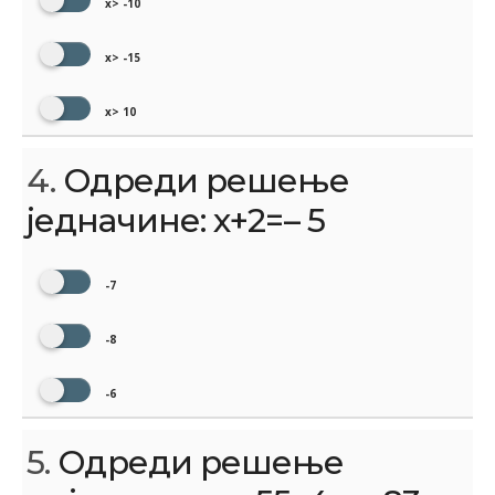
x> -10
x> -15
x> 10
4.
Одреди решење
једначине: x+2=– 5
-7
-8
-6
5.
Одреди решење