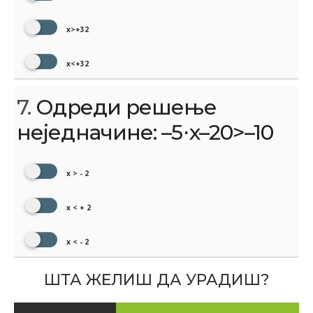
x>+32
x<+32
7.
Одреди решење
неједначине: –5⋅x–20>–10
x > - 2
x < + 2
x < - 2
ШТА ЖЕЛИШ ДА УРАДИШ?