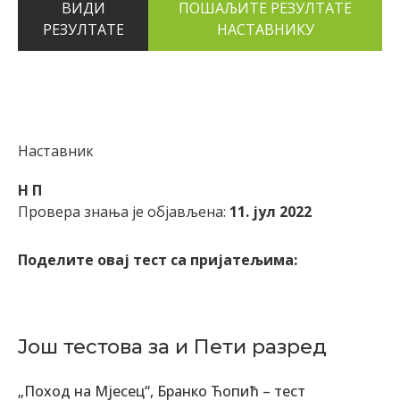
ВИДИ
РЕЗУЛТАТЕ
Наставник
Н П
Провера знања је објављена:
11. јул 2022
Поделите овај тест са пријатељима:
Још тестова за и Пети разред
„Поход на Мјесец“, Бранко Ћопић – тест