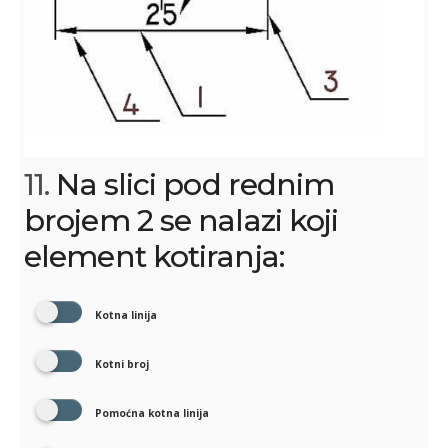
11.
Na slici pod rednim
brojem 2 se nalazi koji
element kotiranja:
Kotna linija
Kotni broj
Pomoćna kotna linija