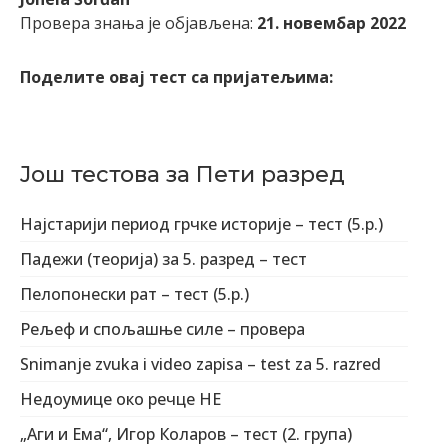
Провера знања је објављена:
21. новембар 2022
Поделите овај тест са пријатељима:
Још тестова за Пети разред
Најстарији период грчке историје – тест (5.р.)
Падежи (теорија) за 5. разред – тест
Пелопонески рат – тест (5.р.)
Рељеф и спољашње силе – провера
Snimanje zvuka i video zapisa – test za 5. razred
Недоумице око речце НЕ
„Аги и Ема“, Игор Коларов – тест (2. група)