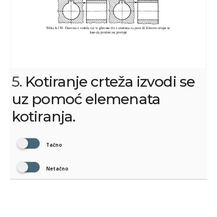
5.
Kotiranje crteža izvodi se
uz pomoć elemenata
kotiranja.
Tačno
Netačno