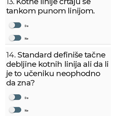
13.
Kotne linije crtaju se
tankom punom linijom.
Da
Ne
14.
Standard definiše tačne
debljine kotnih linija ali da li
je to učeniku neophodno
da zna?
Da
Ne