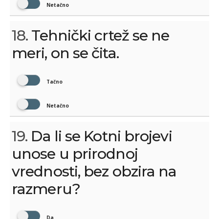
Netačno
18.
Tehnički crtež se ne
meri, on se čita.
Tačno
Netačno
19.
Da li se Kotni brojevi
unose u prirodnoj
vrednosti, bez obzira na
razmeru?
Da