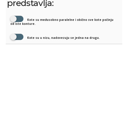
predstavlja:
Kote su međusobno paralelne i obično sve kote počinju
od iste konture.
Kote su u nizu, nadovezuju se jedna na drugu.