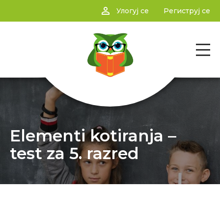
person_outline
Улогуј се
Региструј се
Elementi kotiranja –
test za 5. razred