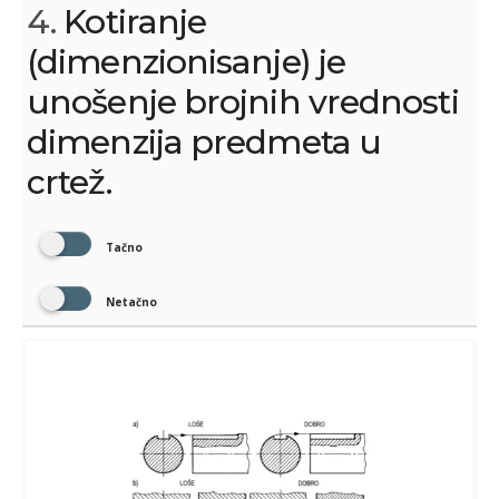
4.
Kotiranje
(dimenzionisanje) je
unošenje brojnih vrednosti
dimenzija predmeta u
crtež.
Tačno
Netačno