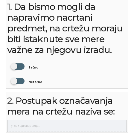
1.
Da bismo mogli da
napravimo nacrtani
predmet, na crtežu moraju
biti istaknute sve mere
važne za njegovu izradu.
Tačno
Netačno
2.
Postupak označavanja
mera na crtežu naziva se: