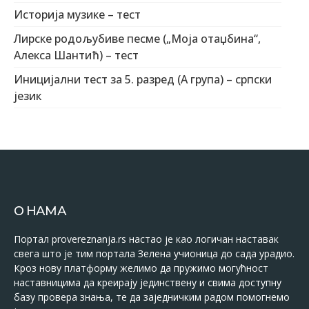
Историја музике – тест
Лирске родољубиве песме („Моја отаџбина“,
Алекса Шантић) – тест
Иницијални тест за 5. разред (А група) – српски
језик
О НАМА
Портал provereznanja.rs настао је као логичан наставак
свега што је тим портала Зелена учионица до сада урадио.
Кроз нову платформу желимо да пружимо могућност
наставницима да креирају јединствену и свима доступну
базу провера знања, те да заједничким радом помогнемо