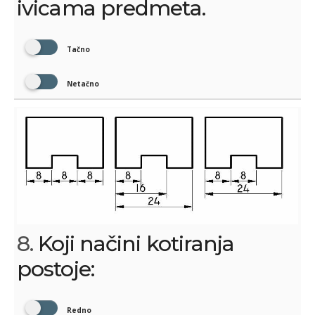
ivicama predmeta.
Tačno
Netačno
8.
Koji načini kotiranja
postoje:
Redno