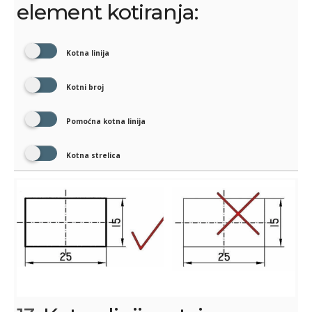
element kotiranja:
Kotna linija
Kotni broj
Pomoćna kotna linija
Kotna strelica