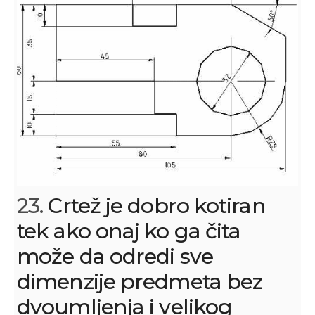
23.
Crtež je dobro kotiran
tek ako onaj ko ga čita
može da odredi sve
dimenzije predmeta bez
dvoumljenja i velikog