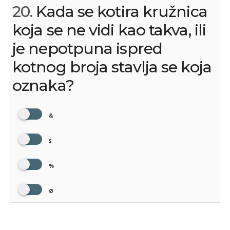
20.
Kada se kotira kružnica
koja se ne vidi kao takva, ili
je nepotpuna ispred
kotnog broja stavlja se koja
oznaka?
&
$
%
Ø