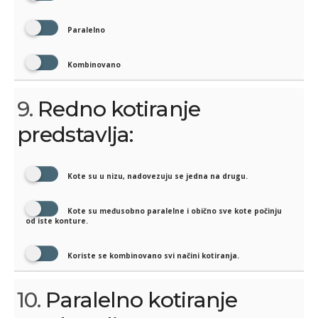
Paralelno
Kombinovano
9.
Redno kotiranje
predstavlja:
Kote su u nizu, nadovezuju se jedna na drugu.
Kote su međusobno paralelne i obično sve kote počinju
od iste konture.
Koriste se kombinovano svi načini kotiranja.
10.
Paralelno kotiranje