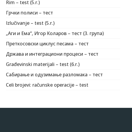
Rim – test (5.r.)
Грчки полиси – тест
Izlučivanje – test (5.r.)
„Аги и Ема“, Игор Коларов – тест (3. група)
Преткосовски циклус песама – тест
Држава и интеграциони процеси – тест
Građevinski materijali – test (6.r.)
Сабирање и одузимање разломака – тест
Celi brojevi: računske оperacije – test