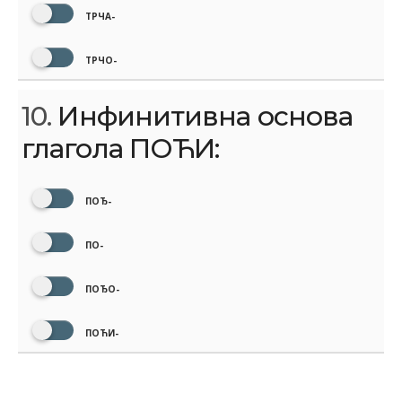
ТРЧА-
ТРЧО-
10.
Инфинитивна основа
глагола ПОЋИ:
ПОЂ-
ПО-
ПОЂО-
ПОЋИ-