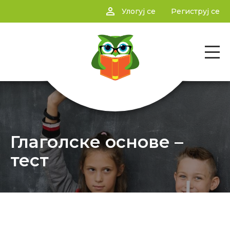
person_outline
Улогуј се
Региструј се
Глаголске основе –
тест