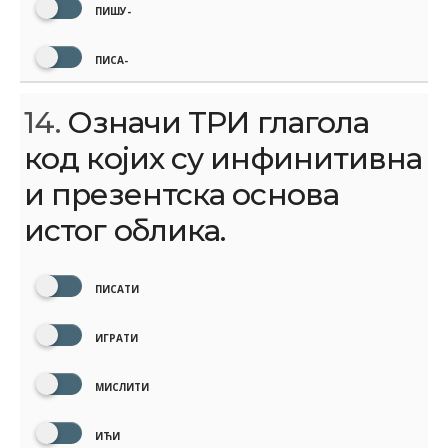
ПИШУ-
ПИСА-
14.
Означи ТРИ глагола
код којих су инфинитивна
и презентска основа
истог облика.
ПИСАТИ
ИГРАТИ
МИСЛИТИ
ИЋИ