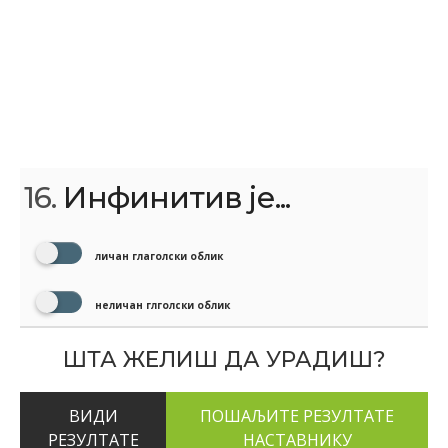
16.
Инфинитив је...
личан глаголски облик
неличан глголски облик
ШТА ЖЕЛИШ ДА УРАДИШ?
ВИДИ
РЕЗУЛТАТЕ