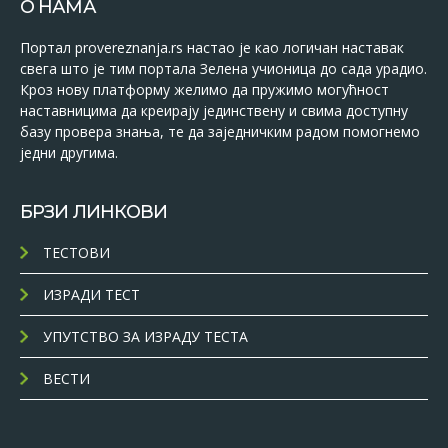
О НАМА
Портал provereznanja.rs настао је као логичан наставак
свега што је тим портала Зелена учионица до сада урадио.
Кроз нову платформу желимо да пружимо могућност
наставницима да креирају јединствену и свима доступну
базу провера знања, те да заједничким радом помогнемо
једни другима.
БРЗИ ЛИНКОВИ
ТЕСТОВИ
ИЗРАДИ ТЕСТ
УПУТСТВО ЗА ИЗРАДУ ТЕСТА
ВЕСТИ