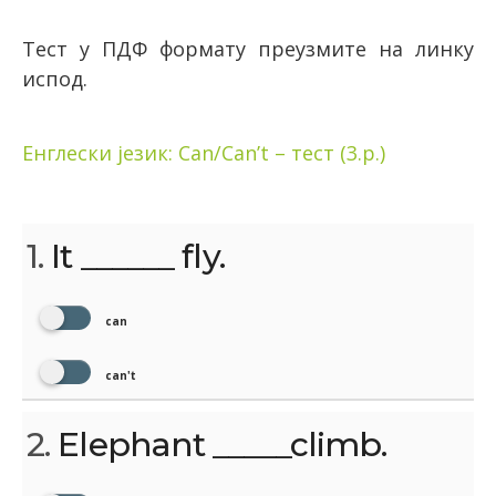
Тест у ПДФ формату преузмите на линку
испод.
Енглески језик: Can/Can’t – тест (3.р.)
1.
It ______ fly.
can
can't
2.
Elephant _____climb.