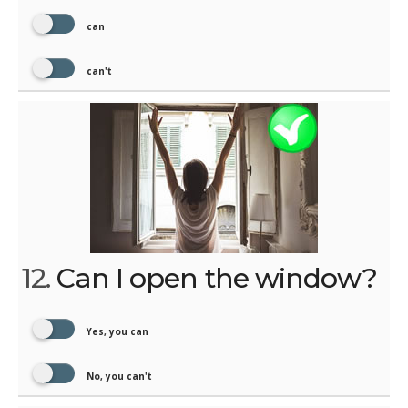
can
can't
12.
Can I open the window?
Yes, you can
No, you can't