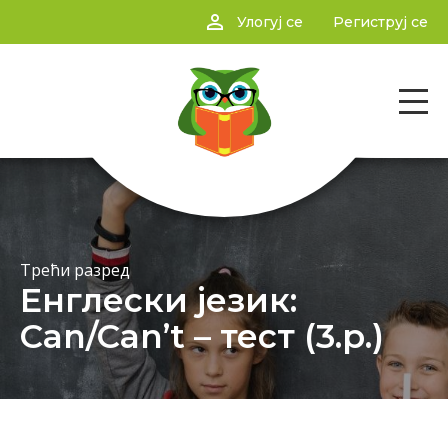
person_outline
Улогуј се
Региструј се
Трећи разред
Енглески језик:
Can/Can’t – тест (3.р.)