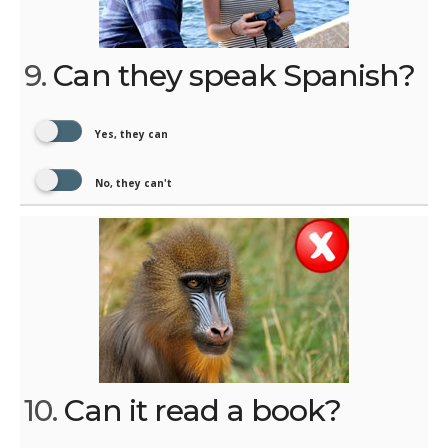
9.
Can they speak Spanish?
Yes, they can
No, they can't
10.
Can it read a book?