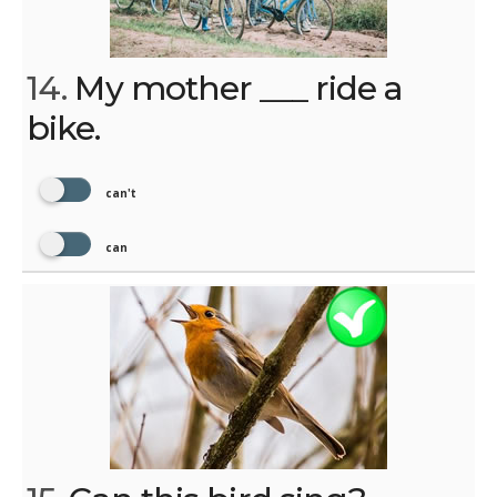
14.
My mother ___ ride a
bike.
can't
can