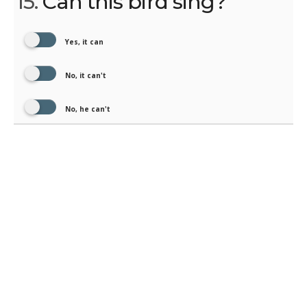
15.
Can this bird sing?
Yes, it can
No, it can't
No, he can't