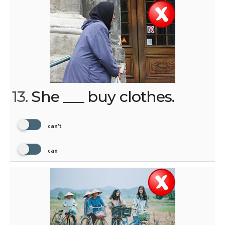
13.
She ___ buy clothes.
can't
can