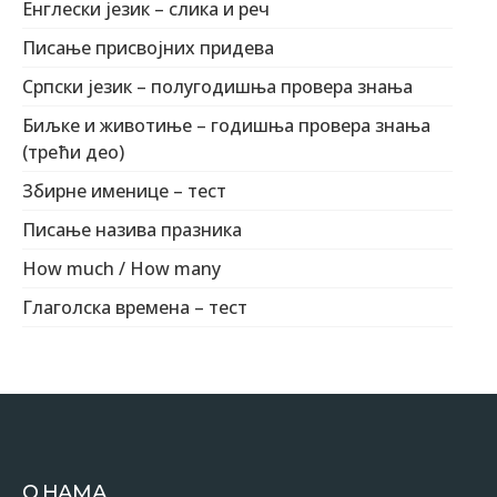
Енглески језик – слика и реч
Писање присвојних придева
Српски језик – полугодишња провера знања
Биљке и животиње – годишња провера знања
(трећи део)
Збирне именице – тест
Писање назива празника
How much / How many
Глаголска времена – тест
О НАМА