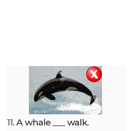
11.
A whale ___ walk.