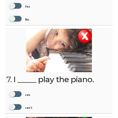
Yes
No
7.
I _____ play the piano.
can
can't