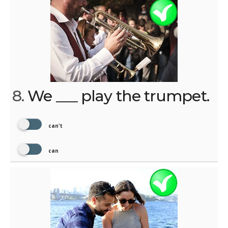
8.
We ___ play the trumpet.
can't
can