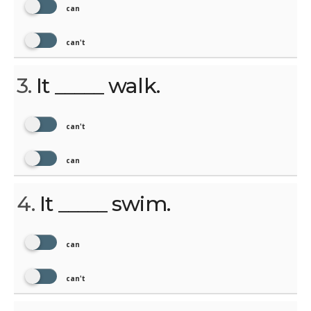
can
can't
3.
It _____ walk.
can't
can
4.
It _____ swim.
can
can't