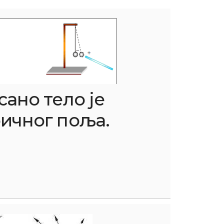
ано тело је
ичног поља.