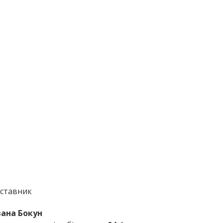
ставник
ана Бокун