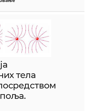
овање
ја
них тела
 посредством
 поља.