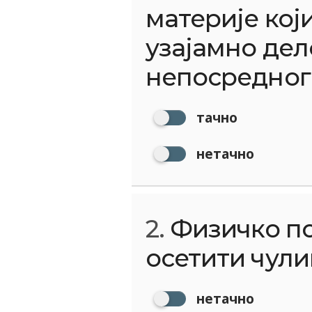
материје кој
узајамно дел
непосредног
тачно
нетачно
2.
Физичко по
осетити чули
нетачно