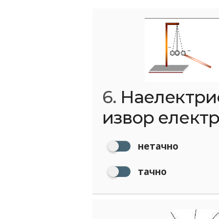
6.
Наелектрис
извор електр
нетачно
тачно