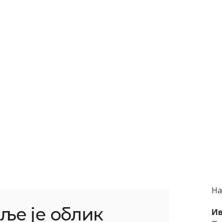
На
ље је облик
Ив