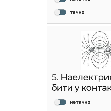
тачно
5.
Наелектрис
бити у контак
нетачно