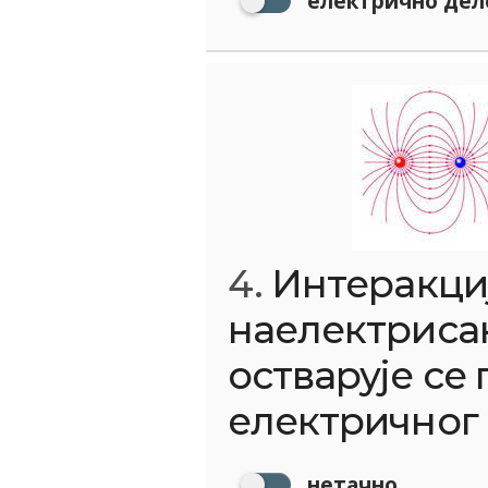
електрично дел
4.
Интеракци
наелектриса
остварује се
електричног
нетачно