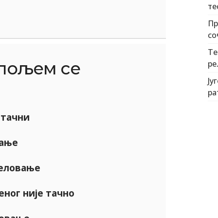
те
Пр
со
Те
пољем се
ре
Ју
ра
 тачни
ање
еловање
ног није тачно