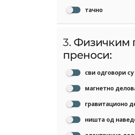
тачно
3.
Физичким 
преноси:
сви одговори су
магнетно делов
гравитационо д
ништа од наведе