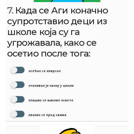
7.
Када се Аги коначно
супротставио деци из
школе која су га
угрожавала, како се
осетио после тога:
осећао се изврсно
очекивао је казну у школи
плашио се њихове освете
хвалио се пред свима