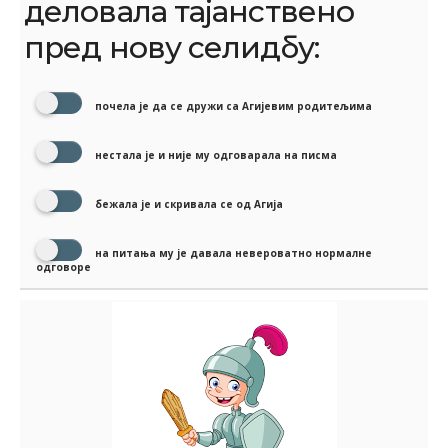
деловала тајанствено
пред нову селидбу:
почела је да се дружи са Агијевим родитељима
нестала је и није му одговарала на писма
бежала је и скривала се од Агија
на питања му је давала невероватно нормалне
одговоре