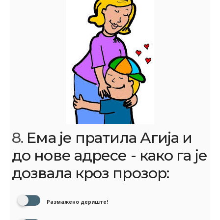
8.
Ема је пратила Агија и
до нове адресе - како га је
дозвала кроз прозор:
Размажено дериште!