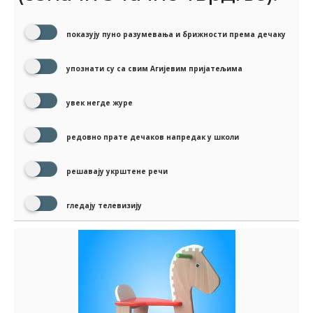
показују пуно разумевања и брижности према дечаку
упознати су са свим Агијевим пријатељима
увек негде журе
редовно прате дечаков напредак у школи
решавају укрштене речи
гледају телевизију