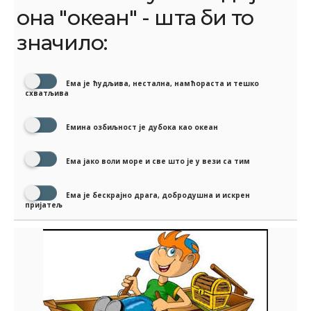
она "океан" - шта би то
значило:
Ема је ћудљива, нестална, намћораста и тешко
схватљива
Емина озбиљност је дубока као океан
Ема јако воли море и све што је у вези са тим
Ема је бескрајно драга, добродушна и искрен
пријатељ