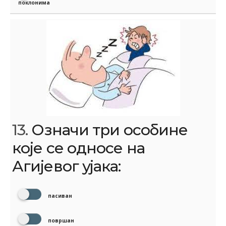
поклонима
13.
Означи три особине
које се односе на
Агијевог ујака:
пасиван
површан