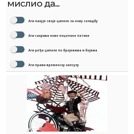
мислио да...
Аги пакује своје ципеле за нову селидбу
Аги сакрива нове поцепане патике
Аги ређа ципеле по бројевима и бојама
Аги прави временску капсулу