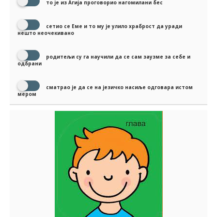
то је из Агија проговорио нагомилани бес
сетио се Еме и то му је улило храброст да уради
нешто неочекивано
родитељи су га научили да се сам заузме за себе и
одбрани
сматрао је да се на језичко насиље одговара истом
мером