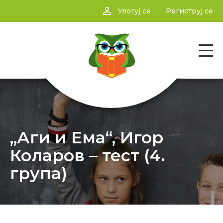
person_outline
Улогуј се
Региструј се
„Аги и Ема“, Игор
Коларов – тест (4.
група)