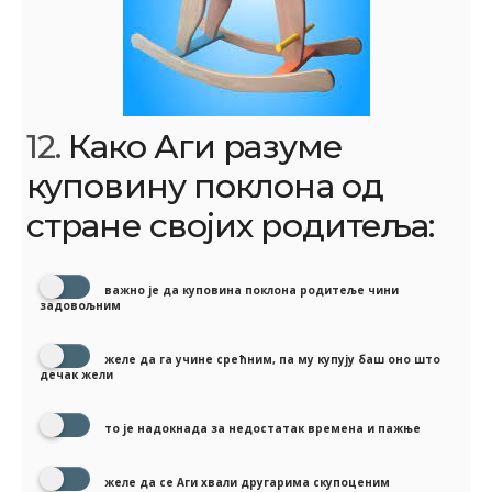
12.
Како Аги разуме
куповину поклона од
стране својих родитеља:
важно је да куповина поклона родитеље чини
задовољним
желе да га учине срећним, па му купују баш оно што
дечак жели
то је надокнада за недостатак времена и пажње
желе да се Аги хвали другарима скупоценим