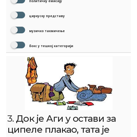
политичку емисију
циркуску представу
музичко такмичење
бокс у тешкој категорији
3.
Док је Аги у остави за
ципеле плакао, тата је