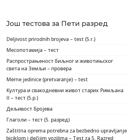
Још тестова за Пети разред
Deljivost prirodnih brojeva – test (5.r.)
Месопотамија – тест
Распрострањеност биљног и животињског
света на Земљи – провера
Merne jedinice (pretvaranje) – test
Култура и свакодневни живот старих Римљана
II – тест (5.р.)
Дељивост бројева
Глаголи – тест (5. разред)
Zaštitna oprema potrebna za bezbedno upravljanje
biciklom i dečijim vozilima – Test za 5. Razred