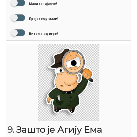
Мали генијалче!
Пријатељу мали!
Витеже од игре!
9.
Зашто је Агију Ема