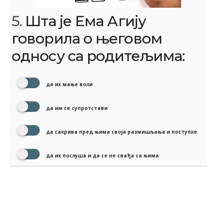
5.
Шта је Ема Агију
говорила о његовом
односу са родитељима:
да их мање воли
да им се супротстави
да сакрива пред њима своја размишљања и поступке
да их послуша и да се не свађа са њима