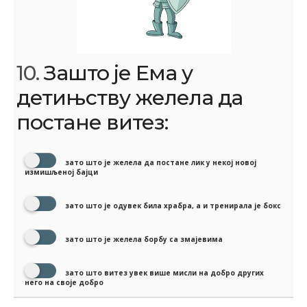
10.
Зашто је Ема у
детињству желела да
постане витез:
зато што је желела да постане лик у некој новој
измишљеној бајци
зато што је одувек била храбра, а и тренирала је бокс
зато што је желела борбу са змајевима
зато што витез увек више мисли на добро других
него на своје добро