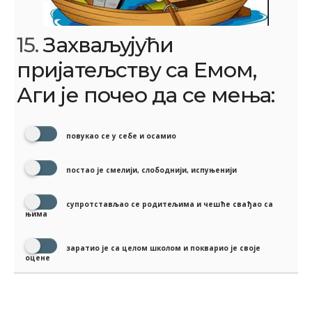
15.
Захваљујући
пријатељству са Емом,
Аги је почео да се мења:
повукао се у себе и осамио
постао је смелији, слободнији, испуњенији
супротстављао се родитељима и чешће свађао са
њима
заратио је са целом школом и покварио је своје
оцене