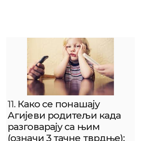
11.
Како се понашају
Агијеви родитељи када
разговарају са њим
(означи 3 тачне тврдње):