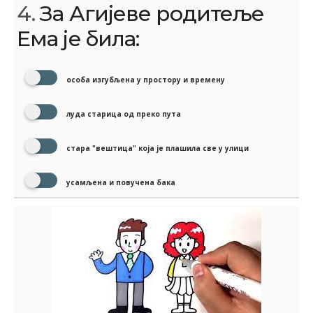
4.
За Агијеве родитеље
Ема је била:
особа изгубљена у простору и времену
луда старица од преко пута
стара "вештица" која је плашила све у улици
усамљена и повучена бака