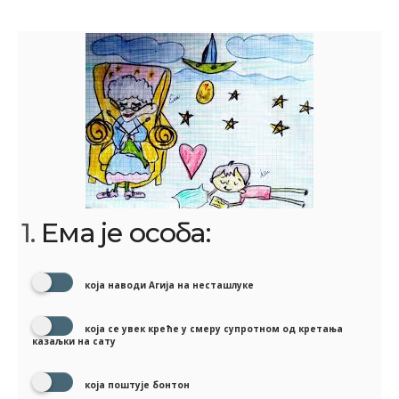
1.
Ема је особа:
која наводи Агија на несташлуке
која се увек креће у смеру супротном од кретања
казаљки на сату
која поштује бонтон