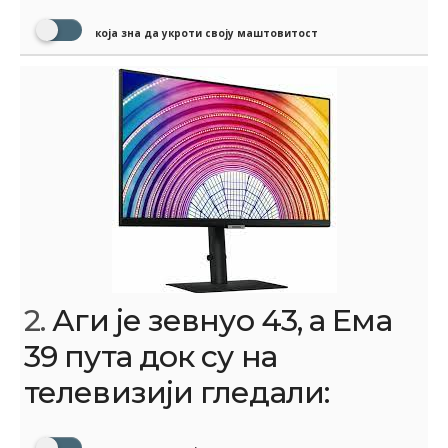
која зна да укроти своју маштовитост
2.
Аги је зевнуо 43, а Ема
39 пута док су на
телевизији гледали: