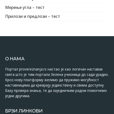
Мерење угла – тест
Прилози и предлози – тест
О НАМА
Портал provereznanja.rs настао је као логичан наставак
свега што је тим портала Зелена учионица до сада урадио.
Кроз нову платформу желимо да пружимо могућност
наставницима да креирају јединствену и свима доступну
базу провера знања, те да заједничким радом помогнемо
једни другима.
БРЗИ ЛИНКОВИ