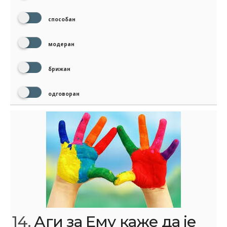
способан
модеран
брижан
одговоран
14.
Аги за Ему каже да је