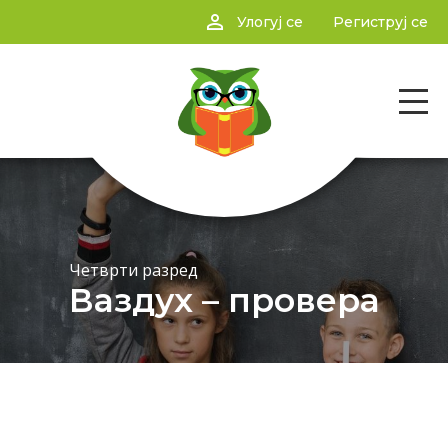
person_outline
Улогуј се
Региструј се
Четврти разред
Ваздух – провера