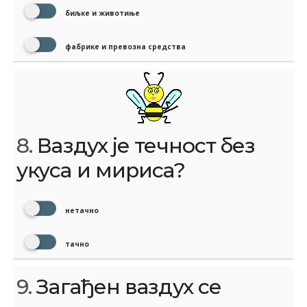
биљке и животиње
фабрике и превозна средства
8.
Ваздух је течност без
укуса и мириса?
нетачно
тачно
9.
Загађен ваздух се