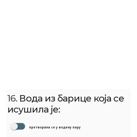
16.
Вода из барице која се
исушила је:
претворила се у водену пару