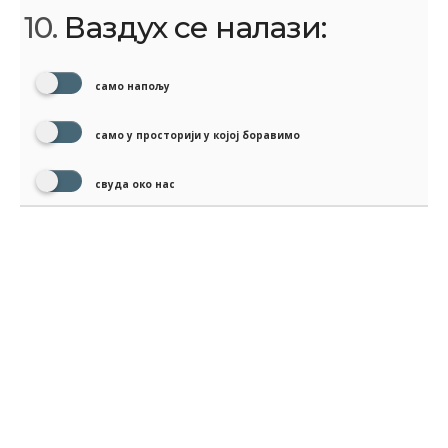
10.
Ваздух се налази:
само напољу
само у просторији у којој боравимо
свуда око нас