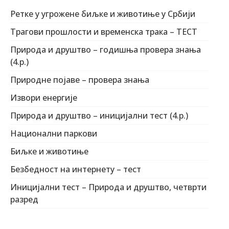
Ретке у угрожене биљке и животиње у Србији
Трагови прошлости и временска трака – ТЕСТ
Природа и друштво – годишња провера знања
(4.р.)
Природне појаве – провера знања
Извори енергије
Природа и друштво – иницијални тест (4.р.)
Национални паркови
Биљке и животиње
Безбедност на интернету – тест
Иницијални тест – Природа и друштво, четврти
разред