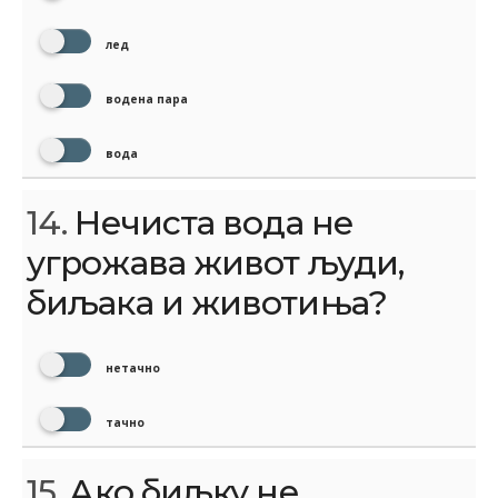
лед
водена пара
вода
14.
Нечиста вода не
угрожава живот људи,
биљака и животиња?
нетачно
тачно
15.
Ако биљку не