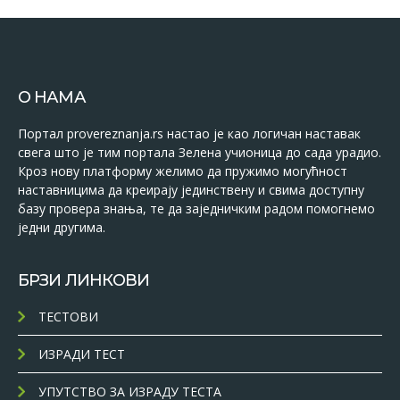
О НАМА
Портал provereznanja.rs настао је као логичан наставак
свега што је тим портала Зелена учионица до сада урадио.
Кроз нову платформу желимо да пружимо могућност
наставницима да креирају јединствену и свима доступну
базу провера знања, те да заједничким радом помогнемо
једни другима.
БРЗИ ЛИНКОВИ
ТЕСТОВИ
ИЗРАДИ ТЕСТ
УПУТСТВО ЗА ИЗРАДУ ТЕСТА