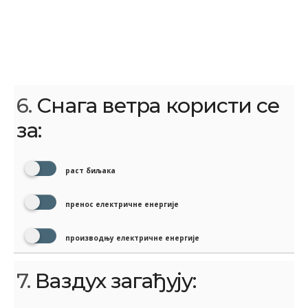
6.
Снага ветра користи се
за:
раст биљака
пренос електричне енергије
производњу електричне енергије
7.
Ваздух загађују: