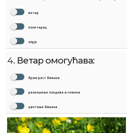
ветар
полетарац
олуја
4.
Ветар омогућава:
бржи раст биљака
разношење плодова и семена
цветање биљака