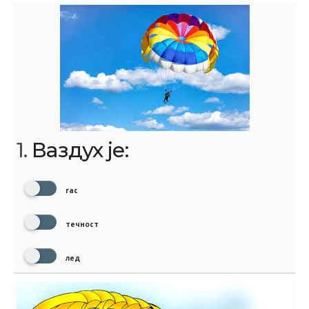
1.
Ваздух је:
гас
течност
лед