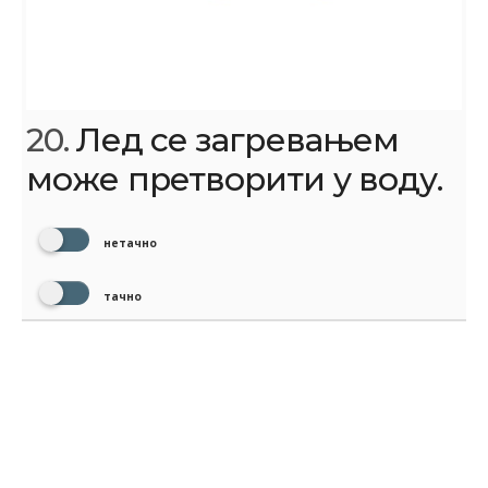
20.
Лед се загревањем
може претворити у воду.
нетачно
тачно