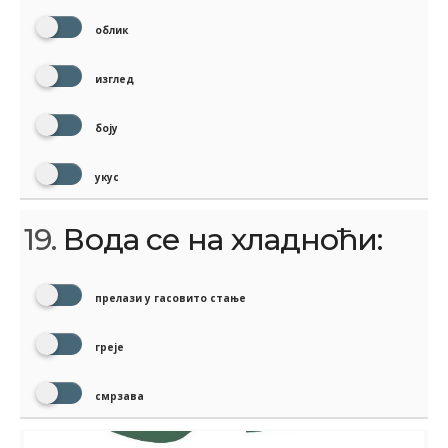
облик
изглед
боју
укус
19.
Вода се на хладноћи:
прелази у гасовито стање
греје
смрзава