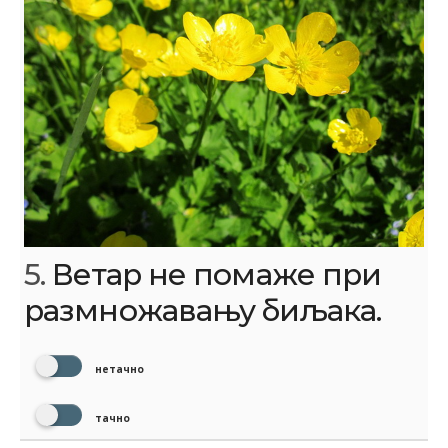
5.
Ветар не помаже при
размножавању биљака.
нетачно
тачно