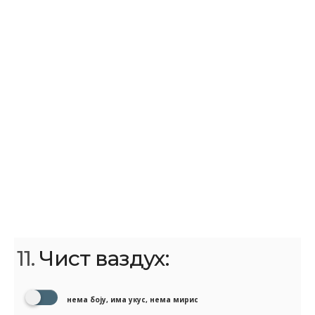
11.
Чист ваздух:
нема боју, има укус, нема мирис