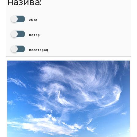
назива:
смог
ветар
полетарац