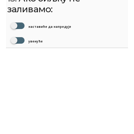
заливамо:
наставиће да напредује
увенуће