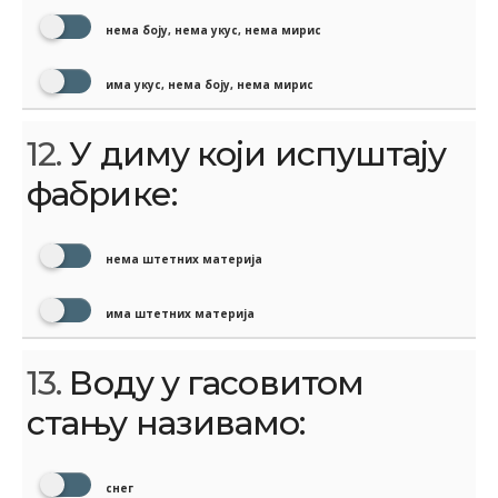
нема боју, нема укус, нема мирис
има укус, нема боју, нема мирис
12.
У диму који испуштају
фабрике:
нема штетних материја
има штетних материја
13.
Воду у гасовитом
стању називамо:
снег