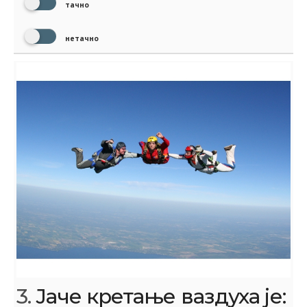
тачно
нетачно
3.
Јаче кретање ваздуха је: