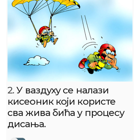
2.
У ваздуху се налази
кисеоник који користе
сва жива бића у процесу
дисања.