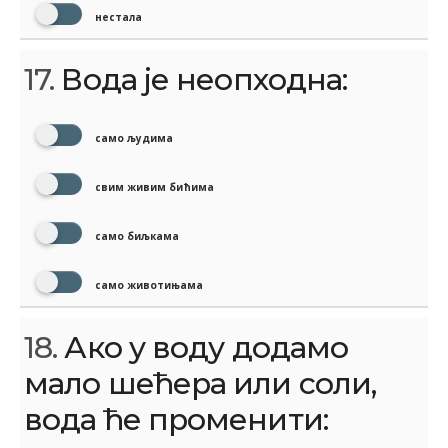
нестала
17.
Вода је неопходна:
само људима
свим живим бићима
само биљкама
само животињама
18.
Ако у воду додамо
мало шећера или соли,
вода ће променити: