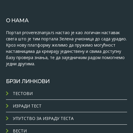
О НАМА
Портал provereznanja.rs настао је као логичан наставак
свега што је тим портала Зелена учионица до сада урадио.
Кроз нову платформу желимо да пружимо могућност
наставницима да креирају јединствену и свима доступну
базу провера знања, те да заједничким радом помогнемо
једни другима.
БРЗИ ЛИНКОВИ
ТЕСТОВИ
ИЗРАДИ ТЕСТ
УПУТСТВО ЗА ИЗРАДУ ТЕСТА
ВЕСТИ