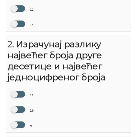
12
14
2.
Израчунај разлику
највећег броја друге
десетице и највећег
једноцифреног броја
11
10
9