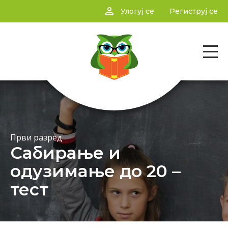
person_outline
Улогуј се
Региструј се
Први разред
Сабирање и
одузимање до 20 –
тест