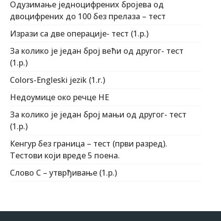
Одузимање једноцифрених бројева од
двоцифрених до 100 без прелаза – тест
Изрази са две операције- тест (1.р.)
За колико је један број већи од другог- тест
(1.р.)
Colors-Engleski jezik (1.r.)
Недоумице око речце НЕ
За колико је један број мањи од другог- тест
(1.р.)
Кенгур без граница – тест (први разред).
Тестови који вреде 5 поена.
Слово С – утврђивање (1.р.)