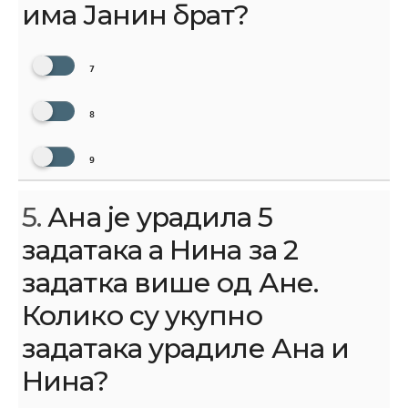
има Јанин брат?
7
8
9
5.
Ана је урадила 5
задатака а Нина за 2
задатка више од Ане.
Колико су укупно
задатака урадиле Ана и
Нина?