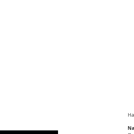
На
Na