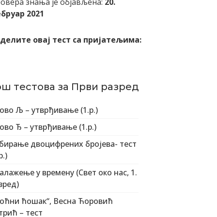
овера знања је објављена:
20.
бруар 2021
делите овај тест са пријатељима:
ош тестова за Први разред
ово Љ – утврђивање (1.р.)
ово Ђ – утврђивање (1.р.)
бирање двоцифрених бројева- тест
р.)
алажење у времену (Свет око нас, 1.
зред)
оћни ћошак“, Весна Ћоровић
трић – тест