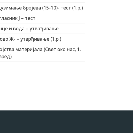
узимање бројева (15-10)- тест (1.р.)
гласник Ј – тест
нце и вода – утврђивање
ово Ж- – утврђивање (1.р.)
ојства материјала (Свет око нас, 1.
зред)