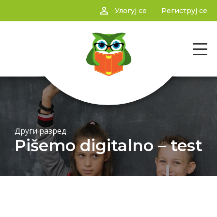
person_outline
Улогуј се
Региструј се
Други разред
Pišemo digitalno – test