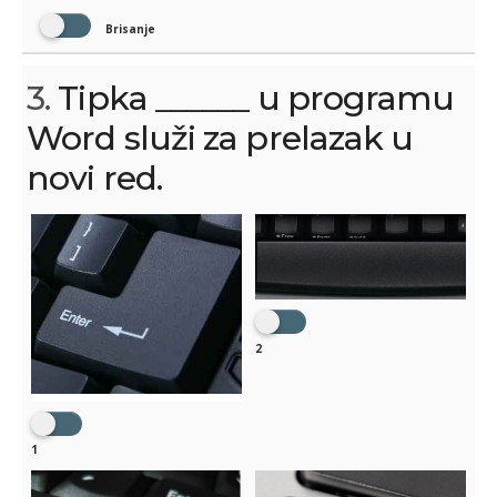
Brisanje
3.
Tipka ______ u programu
Word služi za prelazak u
novi red.
2
1