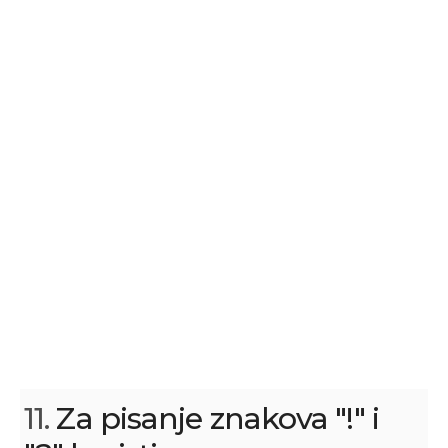
11.
Za pisanje znakova "!" i