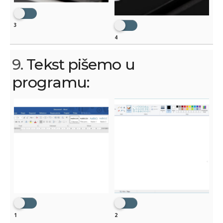
3
4
9.
Tekst pišemo u
programu:
1
2