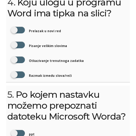
4.
Koju ulogu u programu
Word ima tipka na slici?
Prelazak u novi red
Pisanje velikim slovima
Otkazivanje trenutnoga zadatka
Razmak između slova/reči
5.
Po kojem nastavku
možemo prepoznati
datoteku Microsoft Worda?
ppt