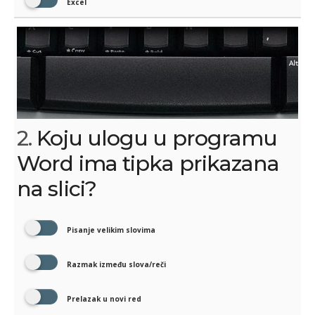
Excel
2.
Koju ulogu u programu
Word ima tipka prikazana
na slici?
Pisanje velikim slovima
Razmak između slova/reči
Prelazak u novi red