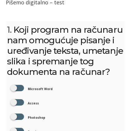
Pišemo digitalno – test
1.
Koji program na računaru
nam omogućuje pisanje i
uređivanje teksta, umetanje
slika i spremanje tog
dokumenta na računar?
Microsoft Word
Access
Photoshop