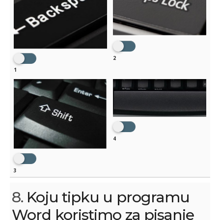
2
1
4
3
8.
Koju tipku u programu
Word koristimo za pisanje