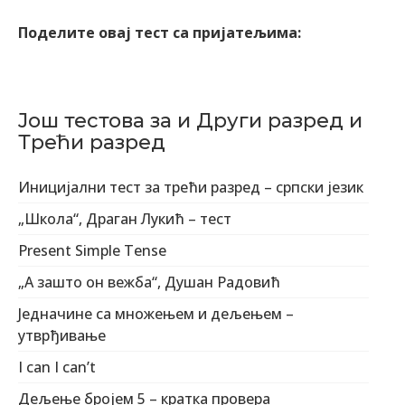
Поделите овај тест са пријатељима:
Још тестова за и Други разред и
Трећи разред
Иницијални тест за трећи разред – српски језик
„Школа“, Драган Лукић – тест
Present Simple Tense
„А зашто он вежба“, Душан Радовић
Једначине са множењем и дељењем –
утврђивање
I can I can’t
Дељење бројем 5 – кратка провера