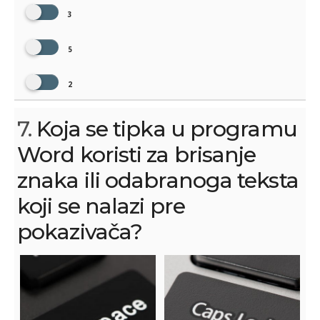
3
5
2
7.
Koja se tipka u programu
Word koristi za brisanje
znaka ili odabranoga teksta
koji se nalazi pre
pokazivača?