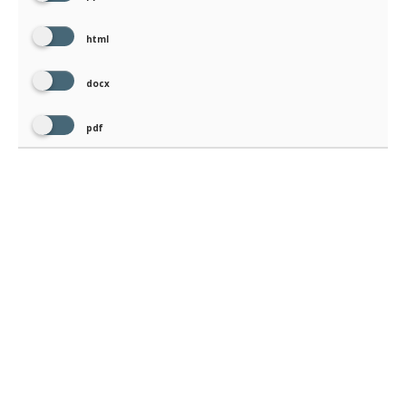
html
docx
pdf