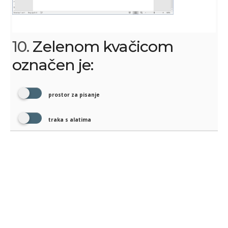
10.
Zelenom kvačicom
označen je:
prostor za pisanje
traka s alatima