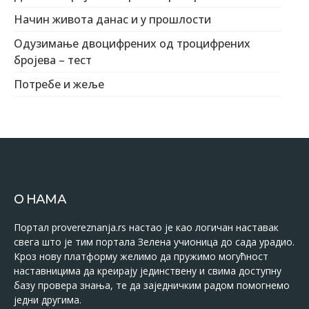
Начин живота данас и у прошлости
Одузимање двоцифрених од троцифрених
бројева – тест
Потребе и жеље
О НАМА
Портал provereznanja.rs настао је као логичан наставак
свега што је тим портала Зелена учионица до сада урадио.
Кроз нову платформу желимо да пружимо могућност
наставницима да креирају јединствену и свима доступну
базу провера знања, те да заједничким радом помогнемо
једни другима.