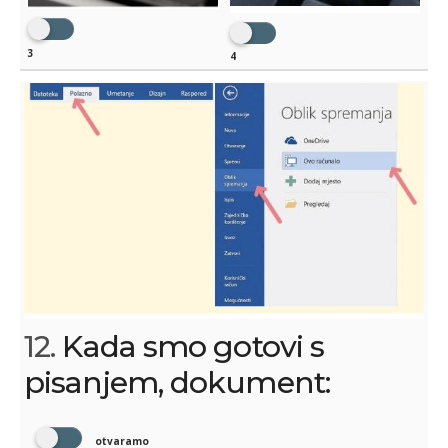
3
4
12.
Kada smo gotovi s
pisanjem, dokument:
otvaramo