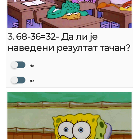
3.
68-36=32- Да ли је
наведени резултат тачан?
Не
Да