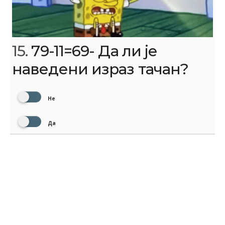
15.
79-11=69- Да ли је
наведени израз тачан?
Не
Да