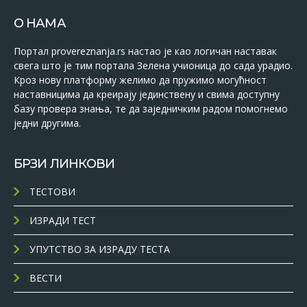
О НАМА
Портал provereznanja.rs настао је као логичан наставак
свега што је тим портала Зелена учионица до сада урадио.
Кроз нову платформу желимо да пружимо могућност
наставницима да креирају јединствену и свима доступну
базу провера знања, те да заједничким радом помогнемо
једни другима.
БРЗИ ЛИНКОВИ
ТЕСТОВИ
ИЗРАДИ ТЕСТ
УПУТСТВО ЗА ИЗРАДУ ТЕСТА
ВЕСТИ