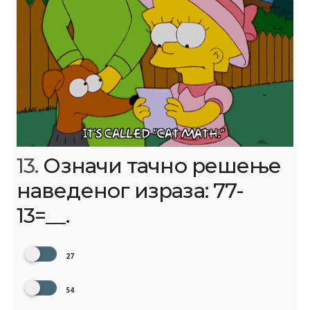
13.
Означи тачно решење
наведеног израза: 77-
13=__.
27
54