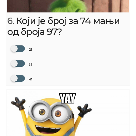
6.
Који је број за 74 мањи
од броја 97?
23
33
41