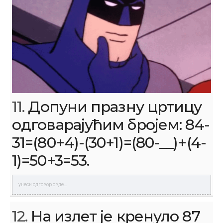
11.
Допуни празну цртицу
одговарајућим бројем: 84-
31=(80+4)-(30+1)=(80-__)+(4-
1)=50+3=53.
12.
На излет је кренуло 87