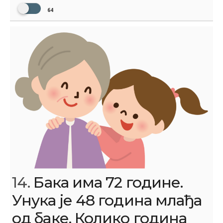
64
14.
Бака има 72 године.
Унука је 48 година млађа
од баке. Колико година