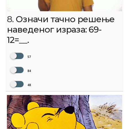
8.
Означи тачно решење
наведеног израза: 69-
12=__.
57
84
48