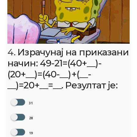
4.
Израчунај на приказани
начин: 49-21=(40+__)-
(20+__)=(40-__)+(__-
__)=20+__=__. Резултат је:
31
28
19