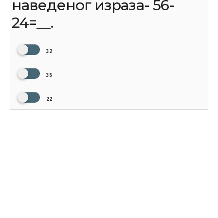
наведеног израза- 56-
24=__.
32
35
22