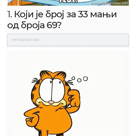
1.
Који је број за 33 мањи
од броја 69?