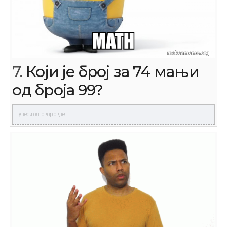
7.
Који је број за 74 мањи
од броја 99?