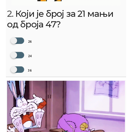
2.
Који је број за 21 мањи
од броја 47?
26
24
36