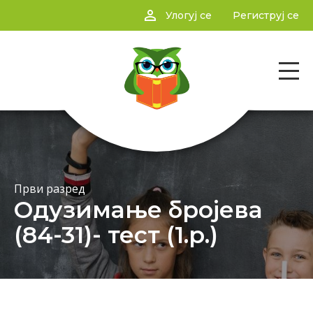
person_outline
Улогуј се
Региструј се
Први разред
Одузимање бројева
(84-31)- тест (1.р.)