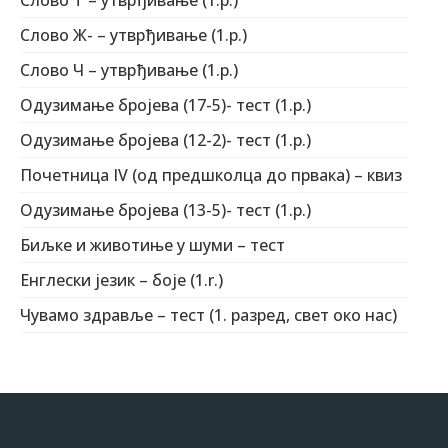
Слово Ж- – утврђивање (1.р.)
Слово Ч – утврђивање (1.р.)
Одузимање бројева (17-5)- тест (1.р.)
Одузимање бројева (12-2)- тест (1.р.)
Почетница IV (од предшколца до првака) – квиз
Одузимање бројева (13-5)- тест (1.р.)
Биљке и животиње у шуми – тест
Eнглески језик – боје (1.r.)
Чувамо здравље – тест (1. разред, свет око нас)