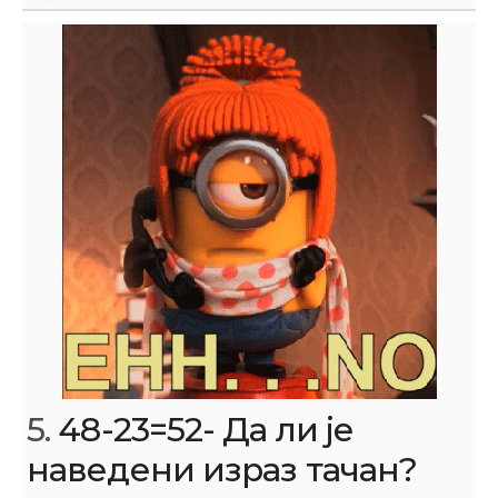
5.
48-23=52- Да ли је
наведени израз тачан?