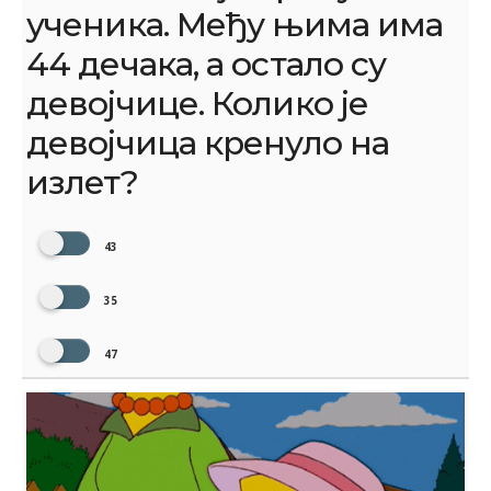
ученика. Међу њима има
44 дечака, а остало су
девојчице. Колико је
девојчица кренуло на
излет?
43
35
47