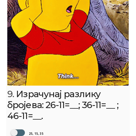
9.
Израчунај разлику
бројева: 26-11=__; 36-11=__ ;
46-11=__.
25, 15, 35