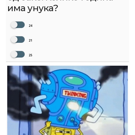
има унука?
24
21
25