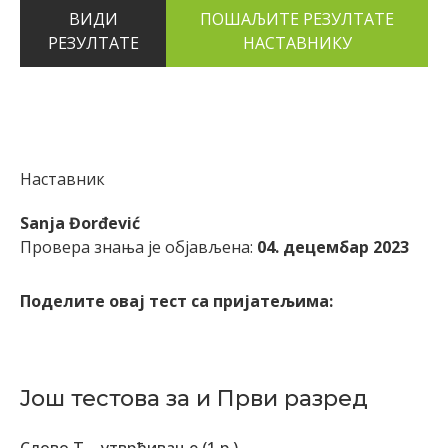
ВИДИ
РЕЗУЛТАТЕ
Наставник
Sanja Đorđević
Провера знања је објављена:
04. децембар 2023
Поделите овај тест са пријатељима:
Још тестова за и Први разред
Слово Т – утврђивање (1.р.)