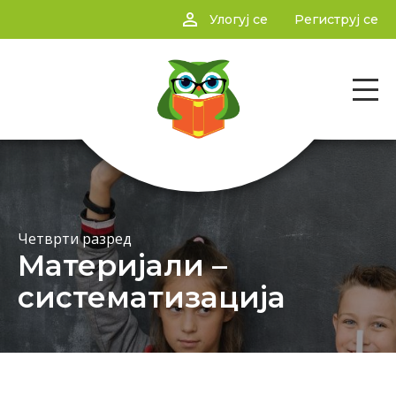
person_outline
Улогуј се
Региструј се
Четврти разред
Материјали –
систематизација