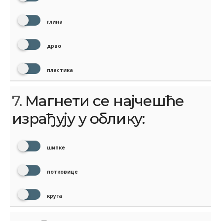
глина
дрво
пластика
7.
Магнети се најчешће
израђују у облику:
шипке
потковице
круга