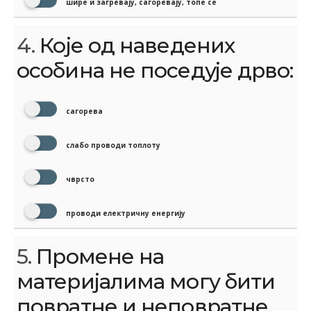
шире и загревају, сагоревају, топе се
4.
Које од наведених
особина не поседује дрво:
сагорева
слабо проводи топлоту
чврсто
проводи електричну енергију
5.
Промене на
материјалима могу бити
повратне и неповратне.