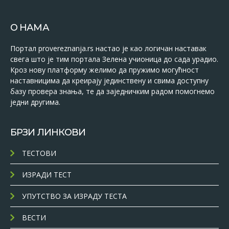
О НАМА
Портал provereznanja.rs настао је као логичан наставак
свега што је тим портала Зелена учионица до сада урадио.
Кроз нову платформу желимо да пружимо могућност
наставницима да креирају јединствену и свима доступну
базу провера знања, те да заједничким радом помогнемо
једни другима.
БРЗИ ЛИНКОВИ
ТЕСТОВИ
ИЗРАДИ ТЕСТ
УПУТСТВО ЗА ИЗРАДУ ТЕСТА
ВЕСТИ