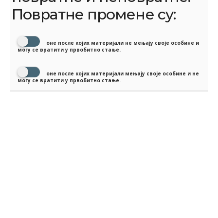
Повратне промене су:
оне после којих материјали не мењају своје особине и
могу се вратити у првобитно стање.
оне после којих материјали мењају своје особине и не
могу се вратити у првобитно стање.