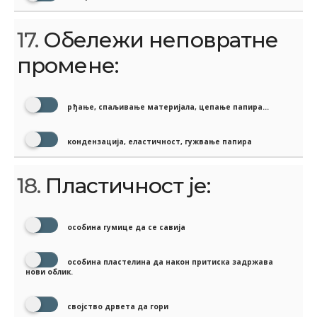
17.
Обележи неповратне
промене:
рђање, спаљивање материјала, цепање папира...
кондензација, еластичност, гужвање папира
18.
Пластичност је:
особина гумице да се савија
особина пластелина да након притиска задржава
нови облик.
својство дрвета да гори