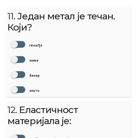
11.
Један метал је течан.
Који?
гвожђе
жива
бакар
злато
12.
Еластичност
материјала је: