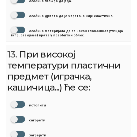
особина гвожђа да рђа.
особина дрвета да је чврсто, а није еластично.
особина материјала да се након спољашњег утицаја
(нпр. савијања) врате у првобитни облик.
13.
При високој
температури пластични
предмет (играчка,
кашичица...) ће се:
истопити
сагорети
загрејати