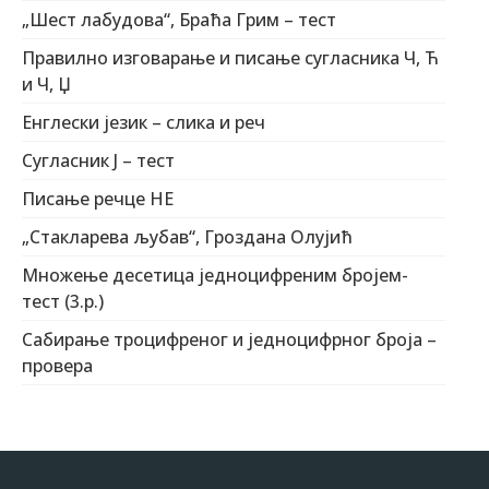
„Шест лабудова“, Браћа Грим – тест
Правилно изговарање и писање сугласника Ч, Ћ
и Ч, Џ
Енглески језик – слика и реч
Сугласник Ј – тест
Писање речце НЕ
„Стакларева љубав“, Гроздана Олујић
Множење десетица једноцифреним бројем-
тест (3.р.)
Сабирање троцифреног и једноцифрног броја –
провера