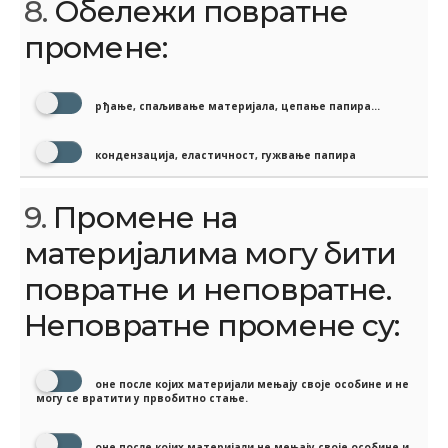
8.
Обележи повратне
промене:
рђање, спаљивање материјала, цепање папира...
кондензација, еластичност, гужвање папира
9.
Промене на
материјалима могу бити
повратне и неповратне.
Неповратне промене су:
оне после којих материјали мењају своје особине и не
могу се вратити у првобитно стање.
оне после којих материјали не мењају своје особине и