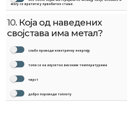
могу се вратити у првобитно стање.
10.
Која од наведених
својстава има метал?
слабо проводи електричну енергију
топи се на изузетно високим температурама
чврст
добро пороводи топлоту