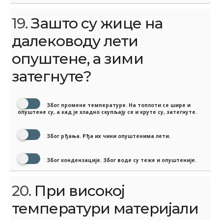
19.
Зашто су жице на
далеководу лети
опуштене, а зими
затегнуте?
Због промене температуре. На топлоти се шире и
опуштене су, а кад је хладно скупљају се и круте су, затегнуте.
Због рђања. Рђа их чини опуштенима лети.
Због кондензације. Због воде су теже и опуштеније.
20.
При високој
температури материјали