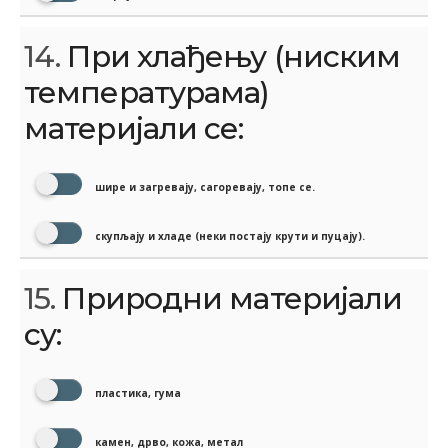
14.
При хлађењу (ниским
температурама)
материјали се:
шире и загревају, сагоревају, топе се.
скупљају и хладе (неки постају крути и пуцају).
15.
Природни материјали
су:
пластика, гума
камен, дрво, кожа, метал