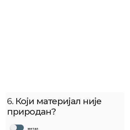
6.
Који материјал није
природан?
метал