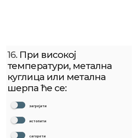
16.
При високој
температури, метална
куглица или метална
шерпа ће се:
загрејати
истопити
сагорети