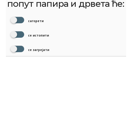
попут папира и дрвета ће:
сагорети
се истопити
се загрејати